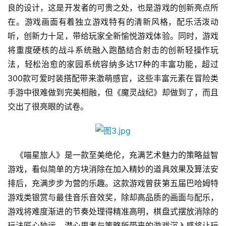
良的设计，这是开发者的可贵之处，也是游戏的创新亮点所
在。游戏画面有着独立游戏特有的清新风格，配乐活泼动
游
听，创新力十足，带给玩家全新愉悦游戏体验。同时，游戏
戏
将重度硬核的战斗系统融入跑酷结合射击的创新轻操作玩
业
界
法，轻松治愈的家园系统容纳多达17种的丰富功能，超过
300款可爱时装搭配带来激萌感官，这些丰富元素在冒险类
手
手游中很难做到完美相融，但《魔灵战纪》却做到了，而且
机
交出了很亮眼的试卷。
游
戏
单
　《喵星旅人》是一款至美绝伦，充满艺术魅力的策略益智
机
游戏，看似简单的方块消除在加入精妙的道具效果及算法安
游
排后，充满步步为营的乐趣。这款游戏曾获第五届巴哈姆特
戏
游戏类银赏与最佳音乐音效奖，除却高品质的画面与配乐，
游戏将难度渐进的节奏处理得精准高明，棋盘式摆放消除的
休
玩法匠心独运，潜心思考与策略所带来的游戏沉入感将让玩