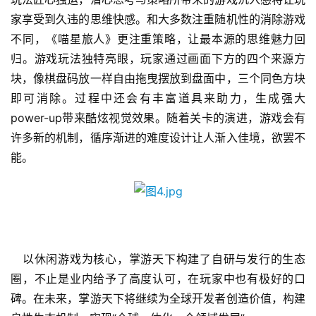
闲
家享受到久违的思维快感。和大多数注重随机性的消除游戏
游
不同，《喵星旅人》更注重策略，让最本源的思维魅力回
戏
归。游戏玩法独特亮眼，玩家通过画面下方的四个来源方
块，像棋盘码放一样自由拖曳摆放到盘面中，三个同色方块
2
0
即可消除。过程中还会有丰富道具来助力，生成强大
2
power-up带来酷炫视觉效果。随着关卡的演进，游戏会有
5
许多新的机制，循序渐进的难度设计让人渐入佳境，欲罢不
第
能。 
十
三
届
金
茶
奖
　以休闲游戏为核心，掌游天下构建了自研与发行的生态
圈，不止是业内给予了高度认可，在玩家中也有极好的口
碑。在未来，掌游天下将继续为全球开发者创造价值，构建
7