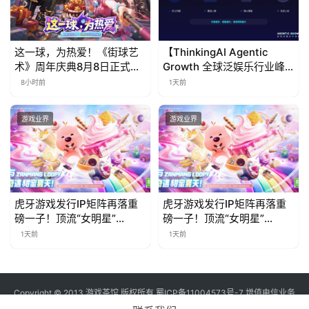
这一球，为热爱！《街球艺
【ThinkingAI Agentic
术》周年庆典8月8日正式上
Growth 全球泛娱乐行业峰
线，多重福利与全新内容同
会】Agent 时代，人到底负
8小时前
1天前
步开启
责什么
游戏业界
游戏业界
虎牙游戏发行IP矩阵再落重
虎牙游戏发行IP矩阵再落重
磅一子！顶流“女明星”
磅一子！顶流“女明星”
ZANMANG LOOPY 正版3D
ZANMANG LOOPY 正版3D
1天前
1天前
消除手游《消消奇遇》惊喜
消除手游《消消奇遇》惊喜
曝光
曝光
Copyright © 2013 游戏茶馆 版权所有
蜀ICP备11004573号-7
增值电信业务
经营许可证 川B2-20170060号