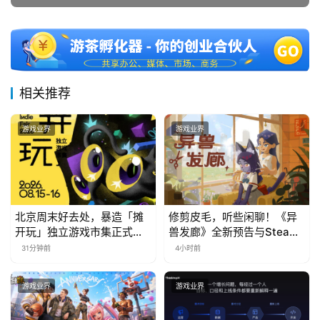
中
文
(
相关推荐
中
国
)
游戏业界
游戏业界
北京周末好去处，暴造「摊
修剪皮毛，听些闲聊！《异
开玩」独立游戏市集正式开
兽发廊》全新预告与Steam
票！
免费试玩公开
31分钟前
4小时前
游戏业界
游戏业界