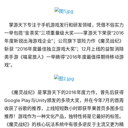
　掌游天下专注于手机游戏发行和研发领域，凭借不俗实力
一举包揽“金茶奖”三项重量级大奖——掌游天下荣获“2016
年度新锐出海游戏企业”；公司旗下冒险力作《魔灵战纪》
斩获 “2016年度最佳独立游戏大奖”；12月上线的益智消除
类手游《喵星旅人》一举摘得“2016年度最值得期待移动游
戏”。 
首
页
　《魔灵战纪》是掌游天下的2016年度力作，曾先后获得
Google Play与Unity颁发的多项大奖，并在今年7月的首周
游
收获了谷歌的推荐，上线短短数小时即获苹果首页多图多位
茶
推荐！游戏作为一种文化产品，独特性将是它最好的标签。
原
《魔灵战纪》的核心玩法系统中有很多逆反于主流又更为精
创