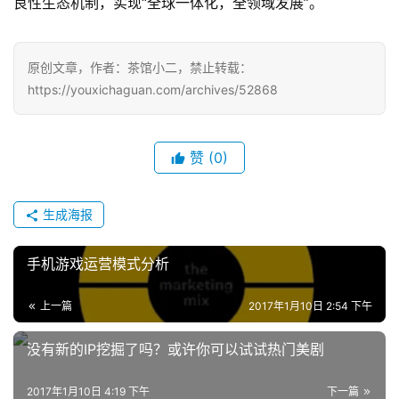
良性生态机制，实现“全球一体化，全领域发展”。
月
3
原创文章，作者：茶馆小二，禁止转载：
https://youxichaguan.com/archives/52868
0
日
游
赞
(0)
茶
生成海报
对
接
手机游戏运营模式分析
会
上一篇
2017年1月10日 2:54 下午
上
没有新的IP挖掘了吗？或许你可以试试热门美剧
海
站
2017年1月10日 4:19 下午
下一篇