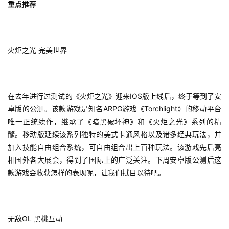
游
重点推荐
戏
休
火炬之光 完美世界
闲
游
戏
在去年进行过测试的《火炬之光》迎来IOS版上线后，终于等到了安
2
卓版的公测。该款游戏是知名ARPG游戏《Torchlight》的移动平台
0
唯一正统续作，继承了《暗黑破坏神》和《火炬之光》系列的精
2
髓。移动版延续该系列独特的美式卡通风格以及诸多经典玩法，并
5
加入技能自由组合系统，可自由组合出上百种玩法。该游戏先后亮
第
相国外各大展会，得到了国际上的广泛关注。下周安卓版公测后这
十
款游戏会收获怎样的表现呢，让我们拭目以待吧。
三
届
金
茶
无敌OL 黑桃互动
奖