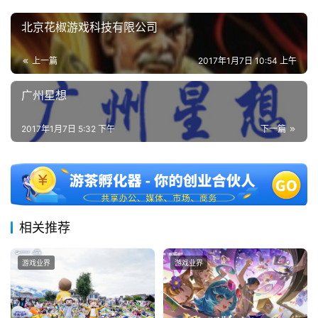
上
北京花椒游戏科技有限公司
海
站
上一篇
2017年1月7日 10:54 上午
广州星想
中
文
2017年1月7日 5:32 下午
下一篇
(
中
国
)
相关推荐
游戏业界
游戏业界