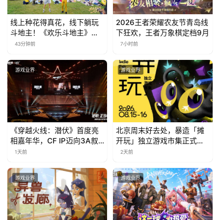
线上种花得真花，线下躺玩
2026王者荣耀农友节青岛线
斗地主！《欢乐斗地主》欢
下狂欢，王者万象棋定档9月
乐中国行·云南站精彩盘点
43分钟前
7小时前
游戏业界
游戏业界
《穿越火线：潜伏》首度亮
北京周末好去处，暴造「摊
相嘉年华，CF IP迈向3A叙
开玩」独立游戏市集正式开
事新高度
票！
1天前
2天前
游戏业界
游戏业界