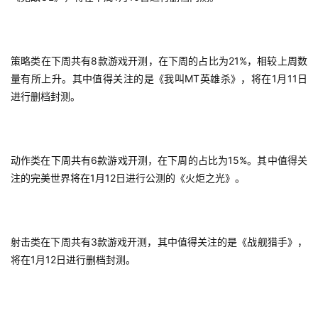
游
茶
原
策略类在下周共有8款游戏开测，在下周的占比为21%，相较上周数
创
量有所上升。其中值得关注的是《我叫MT英雄杀》，将在1月11日
进行删档封测。
游
戏
业
界
动作类在下周共有6款游戏开测，在下周的占比为15%。其中值得关
注的完美世界将在1月12日进行公测的《火炬之光》。
手
机
游
射击类在下周共有3款游戏开测，其中值得关注的是《战舰猎手》，
戏
将在1月12日进行删档封测。
单
机