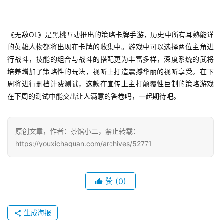
《无敌OL》是黑桃互动推出的策略卡牌手游，历史中所有耳熟能详
7
的英雄人物都将出现在卡牌的收集中。游戏中可以选择两位主角进
行战斗，技能的组合与战斗的搭配更为丰富多样，深度系统的武将
月
培养增加了策略性的玩法，视听上打造震撼华丽的视听享受。在下
3
周将进行删档计费测试，这款在宣传上主打颠覆性巨制的策略游戏
在下周的测试中能交出让人满意的答卷吗，一起期待吧。
0
日
原创文章，作者：茶馆小二，禁止转载：
游
https://youxichaguan.com/archives/52771
茶
对
赞
(0)
接
会
生成海报