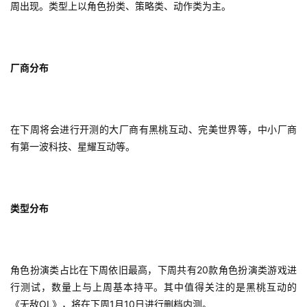
周出现。类型上以角色扮类、策略类、动作类为主。
厂商分布
在下周将会进行开测的大厂商有黑桃互动、完美世界等，中小厂商
有第一波科技、星耀互动等。
类型分布
首
角色扮演类占比在下周依旧最高，下周共有20款角色扮演类游戏进
页
行测试，数量上与上周基本持平。其中值得关注的是黑桃互动的
《无敌OL》，将在下周1月10日进行删档内测。