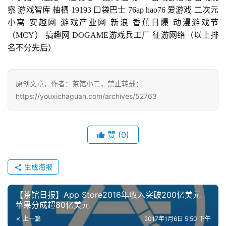
察 游戏智库 柚栖 19193 口袋巴士 76ap hao76 爱游戏 二次元
茶
小窝 安趣网 游戏产业网 新浪 香蕉日爆 动漫游戏节
对
（MCY） 搞趣网 DOGAME游戏兵工厂 征游网络（以上排
名不分先后）
接
会
原创文章，作者：茶馆小二，禁止转载：
上
https://youxichaguan.com/archives/52763
海
站
赞
(0)
中
生成海报
文
(
【茶馆日报】App Store2016年收入突破200亿美元
中
苹果分成超80亿美元
国
上一篇
2017年1月6日 5:50 下午