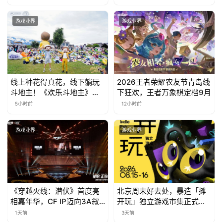
游戏业界
游戏业界
线上种花得真花，线下躺玩
2026王者荣耀农友节青岛线
斗地主！《欢乐斗地主》欢
下狂欢，王者万象棋定档9月
乐中国行·云南站精彩盘点
5小时前
12小时前
游戏业界
游戏业界
《穿越火线：潜伏》首度亮
北京周末好去处，暴造「摊
相嘉年华，CF IP迈向3A叙
开玩」独立游戏市集正式开
事新高度
票！
1天前
3天前