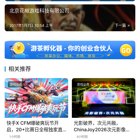
)
北京花椒游戏科技有限公司
2017年1月7日 10:54 上午
下一篇
相关推荐
游戏业界
游戏业界
快手X CFM爆破爽玩节开
光影破界，次元共融，
启，20+比赛日全程独家直
ChinaJoy2026次元影像生
播
态标准化发展大会盛大召开
1小时前
4小时前