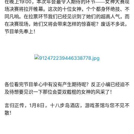
19:00
在晚上
，本次年会最令人期待的环节——女神大赛现
场决赛将拉开帷幕。这次的十位女神，个个都身怀绝技、不
同凡响。在拉票环节我们已经见识到了她们的超高人气，而
在决赛现场，她们又将会带来怎样的惊喜呢？废话不多说，
节目单先奉上！
首
页
游
茶
原
创
各位看完节目单心中有没有产生期待呢？反正小编已经迫不
及待想要见识一下那位会耍双截棍的女神的风采了！
游
戏
1
8
言归正传，
月
日，十八步岛酒店，游戏茶馆与您不见不
业
散！
界