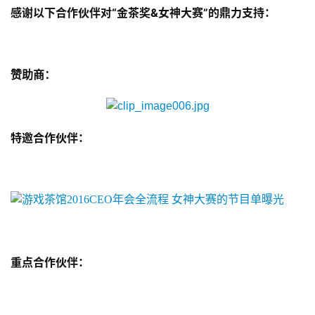
手
感谢以下合作伙伴对“金茶奖&女神大赛”的鼎力支持：
机
游
戏
赞助商：
单
机
游
特邀合作伙伴：
戏
休
闲
游
戏
重点合作伙伴：
2
0
2