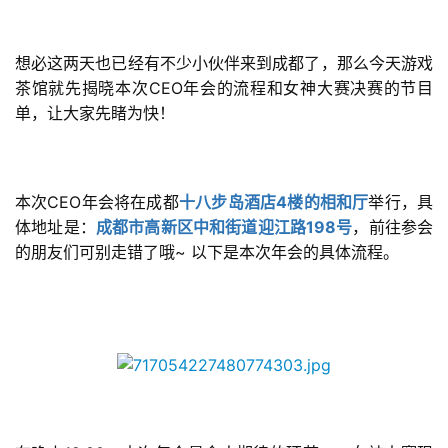
想必这两天也已经有不少小伙伴来到成都了，那么今天游戏
CEO
茶馆就先揭晓本次
年会的流程和女神大赛决赛的节目
单，让大家先睹为快！
CEO
4
本次
年会将在成都
十八步岛酒店
楼的相和厅
举行，具
198
体地址是：
成都市高新区中和街道迎江路
号
，前往参会
~ 
的朋友们可别走错了哦
以下是本次年会的具体流程。