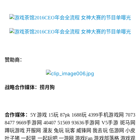
5
第
十
三
届
金
茶
奖
赞助商：
7
战略合作媒体：捞月狗
月
3
合作媒体：
5Y游戏 15玩 87pk 1688玩 4399手机游戏网 7073 
0
8477 9669手游网 40407 51569 93636手游网 V5手游 斑马网 
日
蹲玩游戏 开服网 漫友 兔玩 玩客 威锋网 我去玩 伍游网 小皮 
叶子猪 一起晃 一起玩吧 一游网 游戏Fan 游戏部落格 游戏观
游