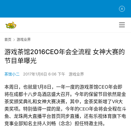
首页
游戏业界
游戏茶馆2016CEO年会全流程 女神大赛的
节目单曝光
茶馆小二
2017年1月6日 6:06 下午
游戏业界
1
8
CEO
本周日，也就是
月
日，一年一度的游戏茶馆
年会即
将在成都十八步岛酒店盛大召开。今年的保留节目依然是金
VR
茶奖颁奖典礼和女神大赛决赛，其中，金茶奖新增了
大
类奖项。特别值得一提的是，今年的CEO年会将会全程在斗
鱼、龙珠两大直播平台首页同步直播，还有乐视体育旗下电
竞事业部知名主持人刘畅（念念）担任特邀主持。