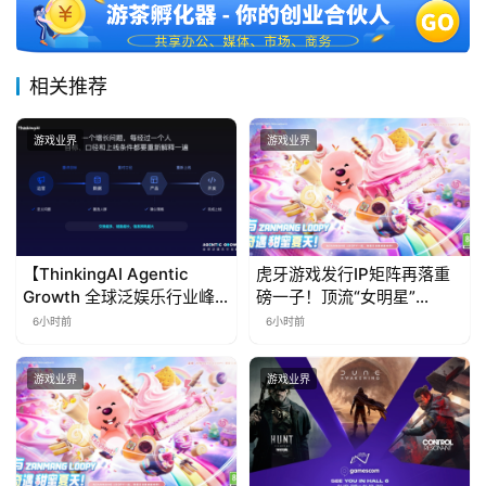
相关推荐
游戏业界
游戏业界
【ThinkingAI Agentic
虎牙游戏发行IP矩阵再落重
Growth 全球泛娱乐行业峰
磅一子！顶流“女明星”
会】Agent 时代，人到底负
ZANMANG LOOPY 正版3D
6小时前
6小时前
责什么
消除手游《消消奇遇》惊喜
曝光
游戏业界
游戏业界