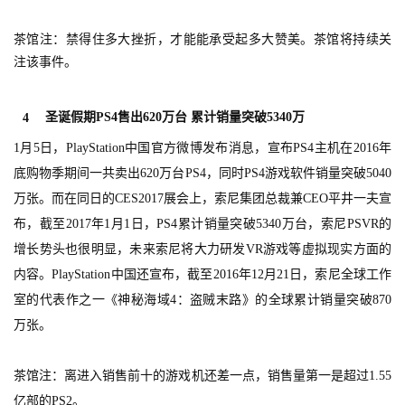
首
茶馆注：禁得住多大挫折，才能能承受起多大赞美。茶馆将持续关
页
注该事件。
游
圣诞假期PS4售出620万台 累计销量突破5340万
4
茶
1月5日，PlayStation中国官方微博发布消息，宣布PS4主机在2016年
原
底购物季期间一共卖出620万台PS4，同时PS4游戏软件销量突破5040
创
万张。而在同日的CES2017展会上，索尼集团总裁兼CEO平井一夫宣
布，截至2017年1月1日，PS4累计销量突破5340万台，索尼PSVR的
游
戏
增长势头也很明显，未来索尼将大力研发VR游戏等虚拟现实方面的
业
内容。PlayStation中国还宣布，截至2016年12月21日，索尼全球工作
界
室的代表作之一《神秘海域4：盗贼末路》的全球累计销量突破870
万张。
手
机
茶馆注：离进入销售前十的游戏机还差一点，销售量第一是超过1.55
游
亿部的PS2。