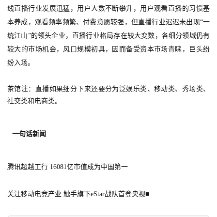
线直播行业发展迅猛，用户人数不断攀升，用户观看直播的习惯基
接
本养成，观看频率频繁、付费意愿较强，但直播行业迟迟未出现“一
会
统江山”的领头企业，直播行业格局存在较大变数，各细分领域仍有
较大的市场机会，风口规模初具，因而备受资本市场青睐，巨头纷
上
纷入场。
海
站
茶馆注：直播如果细分下来还要分为泛娱乐类、移动类、秀场类、
社交类和电商类。
中
一句话新闻
文
(
中
腾讯超越工行 16081亿市值成为中国第一
国
)
关注移动电竞产业 触手旗下eStar战队首登央视
■