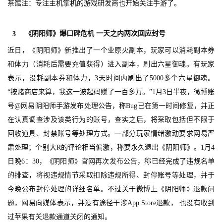
茶馆注：专注主机掌机的游戏研发商也开始关注手游了。
《阴阳师》爆口碑危机 一天之内两次回应封号
3
近日，《阴阳师》新推出了一个业原火副本，玩家可以消耗副本券
和体力（消耗后需要充值获得）进入副本，刷出六星御魂。有玩家
表示，没耗副本券和体力，3天时间内刷出了5000多个六星御魂。
“按赌商店来算，我这一波起码赚了一百多万。”1月3日半夜，微博账
号@网易阴阳师手游发布处理公告，称Bug已在第一时间修复，并正
在认真调查涉及该类行为的账号，查实之后，将采取包括但不限于
回收道具、封禁账号等处理方式。一部分玩家情绪激动要求网易严
肃处理；个别大R的评论相当偏激，称要永久退出《阴阳师》。1月4
日晚6：30，《阴阳师》官网再次发布公告，称已经完成了违规名单
的排查，将视违规情节采取扣除违规所得、封停账号等处理，并于
今晚公布封停处理的详细名单。不过关于微博上《阴阳师》退款问
题，网易向媒体表示，并没有途径干涉App Store退款， 也没有收到
过苹果有关退款通道关闭的通知。