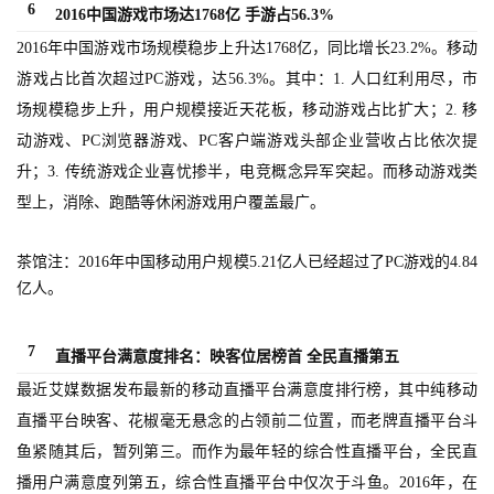
三
6
2016中国游戏市场达1768亿 手游占56.3%
届
2016年中国游戏市场规模稳步上升达1768亿，同比增长23.2%。移动
金
游戏占比首次超过PC游戏，达56.3%。其中：1. 人口红利用尽，市
茶
场规模稳步上升，用户规模接近天花板，移动游戏占比扩大；2. 移
奖
动游戏、PC浏览器游戏、PC客户端游戏头部企业营收占比依次提
升；3. 传统游戏企业喜忧掺半，电竞概念异军突起。而移动游戏类
型上，消除、跑酷等休闲游戏用户覆盖最广。
7
月
茶馆注：2016年中国移动用户规模5.21亿人已经超过了PC游戏的4.84
亿人。
3
0
7
直播平台满意度排名：映客位居榜首 全民直播第五
日
最近艾媒数据发布最新的移动直播平台满意度排行榜，其中纯移动
游
直播平台映客、花椒毫无悬念的占领前二位置，而老牌直播平台斗
茶
鱼紧随其后，暂列第三。而作为最年轻的综合性直播平台，全民直
播用户满意度列第五，综合性直播平台中仅次于斗鱼。2016年，在
对