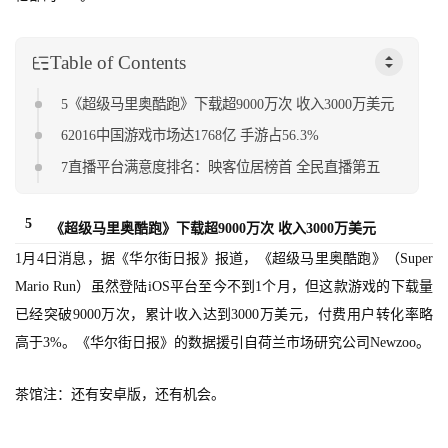
戏
单
Table of Contents
机
游
5《超级马里奥酷跑》下载超9000万次 收入3000万美元
戏
62016中国游戏市场达1768亿 手游占56.3%
7直播平台满意度排名：映客位居榜首 全民直播第五
休
闲
5
《超级马里奥酷跑》下载超9000万次 收入3000万美元
游
戏
1月4日消息，据《华尔街日报》报道，《超级马里奥酷跑》（Super
Mario Run）虽然登陆iOS平台至今不到1个月，但这款游戏的下载量
2
已经突破9000万次，累计收入达到3000万美元，付费用户转化率略
0
高于3%。《华尔街日报》的数据援引自荷兰市场研究公司Newzoo。
2
5
茶馆注：还有安卓版，还有机会。
第
十