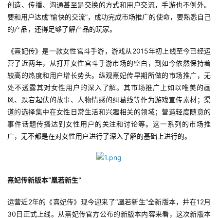
创造、传播、沟通甚至是交换的方式和用户交流，手游也不例外。
要和用户达成“愉快的交流”，成功完成市场推广的使命，要熟悉自己
的产品，还得足够了解产品的玩家。
《熹妃传》是一款女性宫斗手游，游戏从2015年初上线至今已经运
营了近两年，从打开女性宫斗手游市场的空白，到如今依然保持着
较高的热度和用户增长势头。纵观熹妃传早期所做的市场推广，无
处不透露其对女性用户的深入了解。其市场推广上如以唯美的画
风、跌宕起伏的故事、人物情感的纠葛线等作为游戏宣传素材；渠
道的选择集中在女性日常生活和兴趣相关的领域；营造轻度随意的
事件话题传播达到女性用户的关注和讨论等。这一系列的市场推
广，无不都是在对女性用户进行了深入了解的基础上进行的。
熹妃传新版本“凰若新生”
运营近2年的《熹妃传》现今迎来了“凰若新生”全新版本，并在12月
30日正式上线。从熹妃传官方公布的新版本内容来看，这次新版本