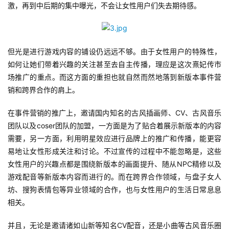
激，再到中后期的集中曝光，不会让女性用户们失去期待感。
2
0
2
5
但光是进行游戏内容的铺设仍远远不够。由于女性用户的特殊性，
第
如何让她们带着兴趣的关注甚至去自主传播，理应是这次熹妃传市
十
场推广的重点。而这方面的重担也就自然而然地落到新版本事件营
三
销和跨界合作的肩上。
届
金
在事件营销的推广上，邀请国内知名的古风插画师、CV、古风音乐
茶
团队以及coser团队的加盟，一方面是为了贴合着展示新版本的内容
奖
需要，另一方面，利用明星效应进行品牌上的推广和传播，能更容
易地让女性形成关注和讨论。不过宣传的过程中不能忽略是，这些
女性用户的兴趣点都是围绕新版本的画面提升、随从NPC精修以及
7
游戏配音等新版本内容而进行的。而在跨界合作领域，与盘子女人
坊、搜狗表情包等异业领域的合作，也与女性用户的生活日常息息
月
相关。
3
并且，无论是邀请诸如山新等知名CV配音，还是小曲等古风音乐圈