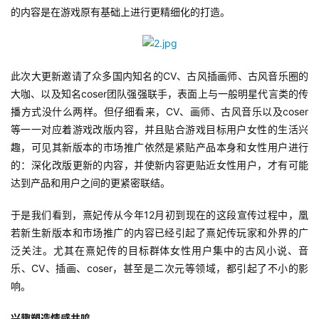
的内容是在游戏原有基础上进行更精细化的打造。
此次大更新邀请了众多国内知名的CV、古风插画师、古风音乐圈的
大咖、以及知名coser团队强强联手，表面上与一般明星代言类的传
播方式没什么两样。但仔细看来，CV、画师、古风音乐以及coser
等一一对应着游戏改版内容，并且贴合游戏目标用户女性的生活兴
首
趣，可见其新版本的市场推广依然是紧贴产品本身和女性用户进行
页
的：深化改版更新的内容，并使新内容更贴近女性用户，才有可能
达到产品和用户之间的更紧密联结。
游
茶
于是我们看到，熹妃传从今年12月初到现在的这段宣传过程中，凰
原
若新生新版本和市场推广的内容已经引起了熹妃传玩家和外界的广
创
泛关注。尤其在熹妃传的目标群体女性用户集中的古风小说、音
乐、CV、插画、coser，甚至是二次元等领域，都引起了不小的影
游
响。
戏
兴趣塑造情感共鸣