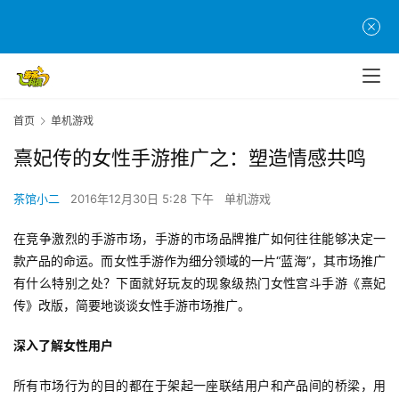
首页
单机游戏
熹妃传的女性手游推广之：塑造情感共鸣
茶馆小二
2016年12月30日 5:28 下午
单机游戏
在竞争激烈的手游市场，手游的市场品牌推广如何往往能够决定一
款产品的命运。而女性手游作为细分领域的一片“蓝海”，其市场推广
有什么特别之处？下面就好玩友的现象级热门女性宫斗手游《熹妃
传》改版，简要地谈谈女性手游市场推广。
深入了解女性用户
所有市场行为的目的都在于架起一座联结用户和产品间的桥梁，用