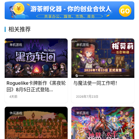
中
文
(
相关推荐
中
国
单机游戏
单机游戏
)
Roguelike卡牌新作《黑夜轮
与魔法使一同工作吧！
回》8月5日正式登陆
Steam，首发9折优惠开启
4天前
2026年7月23日
休闲游戏
单机游戏