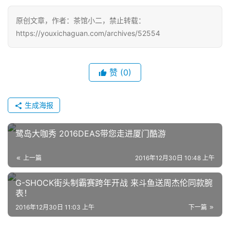
月
原创文章，作者：茶馆小二，禁止转载：
3
https://youxichaguan.com/archives/52554
0
日
赞
(0)
游
茶
生成海报
对
鹭岛大咖秀 2016DEAS带您走进厦门酷游
接
会
上一篇
2016年12月30日 10:48 上午
上
G-SHOCK街头制霸赛跨年开战 来斗鱼送周杰伦同款腕
海
表！
2016年12月30日 11:03 上午
下一篇
站