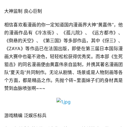
大神监制 良心巨制
相信喜欢看漫画的你一定知道国内漫画界大神“黄嘉伟”，他
的漫画作品有《冷冻街》、《孤儿院》、《远方都市》、
《倒悬的天空》、《第三国》等多部作品，其中《伢三》、
《ZAYA》等作品已在法国出版，即使在第三届日本国际漫
画大赛中也毫不逊色，轻轻松松获得优秀奖。而本部《生死
狙击》的同名漫画便由黄嘉伟亲自监制，并携其著名漫画团
队“夏天岛”共同制作。无论从剧情、场景或是人物刻画等各
首
个方面，都是精品之作。先抛个砖~里面妹子们的身材真是
页
赞到血脉喷张啊~~~
游
茶
原
游戏精编 泛娱乐标兵
创