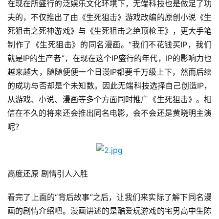
在现在所盛行的泛娱乐文化环境下，无端科技也是做足了功
游
夫的，不仅推出了由《生死狙击》游戏改编的原创小说《生
戏
死狙击之死神游戏》与《生死狙击之绝顶枪王》，更大手笔
业
制作了《生死狙击》的同名漫画。“我们不花钱买IP，我们
界
就是IP的生产者”，在现在这个IP盛行的年代，IP的影响力也
越来越大，随随便便一个日漫IP都要千万级上下，然而后续
手
的成功与否却是个未知数。因此无端科技选择自己创造IP，
机
从游戏、小说、漫画等多个方面同时推广《生死狙击》。相
游
信在不久的将来还会推出同名电影，会不会还是黄晓明主演
戏
呢？
单
机
游
高度还原 剧情引人入胜
戏
看完了上面的“背后故事”之后，让我们来实际了解下同名漫
休
画的剧情介绍吧。漫画讲述的是酷爱玩游戏的宅男高中生陈
闲