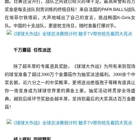
觑。
比赛还没开打，战队之间就已经火药味十足。最高荣誉和百万
PAPA BALLS
奖金是每支战队刻苦训练的终极目标！来自法国的
战队
手
K-Girls
在埃菲尔铁塔前，大声地喊出了自己的宣言
，挑战
韩国
女
机
队。中国的十支战队，更是枕戈待旦，随时准备打爆对手。
游
戏
千万蘑菇
任性派送
单
机
除了超丰厚的专属道具奖励，《球球大作战》为所有来到现场
游
的球宝准备了超过
2000万个金蘑菇作为抽奖派送福利。2000余个中
戏
奖名额，近六分之一的中奖概率，更将送出绝版孢子等稀有道具让
你一夜变身成为球球世界里的黄金土豪。抽奖活动将贯穿全场盛
休
典，越到后续环节奖励会越丰厚，坚持到最后的大奖高达百万金蘑
闲
菇！
游
戏
2
线上福利
同样精彩