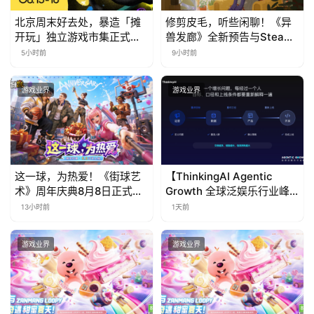
国
北京周末好去处，暴造「摊
修剪皮毛，听些闲聊！《异
)
开玩」独立游戏市集正式开
兽发廊》全新预告与Steam
票！
免费试玩公开
5小时前
9小时前
游戏业界
游戏业界
这一球，为热爱！《街球艺
【ThinkingAI Agentic
术》周年庆典8月8日正式上
Growth 全球泛娱乐行业峰
线，多重福利与全新内容同
会】Agent 时代，人到底负
13小时前
1天前
步开启
责什么
游戏业界
游戏业界