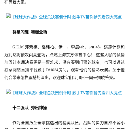
在等着大家。
群星闪耀
嗨爆全场
首
G.E.M.
邓紫棋、潘玮柏、伊一、李晨
、
、逃跑计划和
Nic
SNH48
页
万妮达将依次闪亮登场，点燃上海东方体育中心！ 这些大咖的倾情
加盟让本届决赛更是一票难求，没有买到门票的球宝，也可以通过
游
独家网络直播平台触手
房间，观看他们的精彩表演。至于他
TV1024
茶
们会带来怎样震撼的演出，欢迎球宝们
月
日一同来揭晓答案。
1
8
原
创
游
十二强队
秀出神操
戏
业
作为全国乃至全球挑选出的精英队伍，战队的实力自然不容小
界