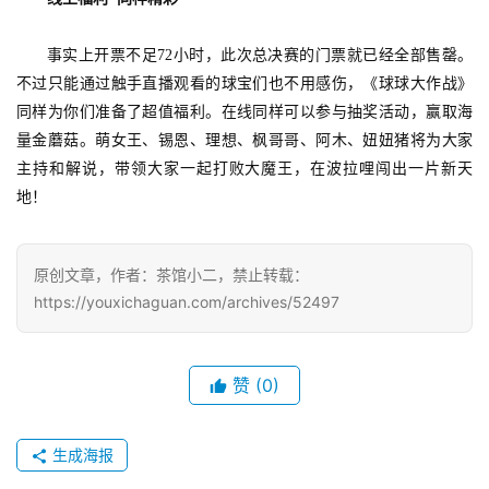
0
2
5
事实上开票不足
72小时，此次总决赛的门票就已经全部售罄。
第
不过只能通过触手直播观看的球宝们也不用感伤，《球球大作战》
十
同样为你们准备了超值福利。在线同样可以参与抽奖活动，赢取海
三
量金蘑菇。萌女王、锡恩、理想、枫哥哥、阿木、妞妞猪将为大家
届
主持和解说，带领大家一起打败大魔王，在波拉哩闯出一片新天
金
地！
茶
奖
原创文章，作者：茶馆小二，禁止转载：
https://youxichaguan.com/archives/52497
7
月
赞
(0)
3
0
生成海报