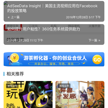
日
AdSeeData Insight｜美国主流视频应用在Facebook
游
的投放策略
上一篇
2016年12月28日 5:17 下午
茶
对
如何提升用户粘性？360任务系统提供助力
接
2016年12月29日 11:12 下午
下一篇
会
上
海
站
相关推荐
游戏业界
游戏业界
中
文
(
中