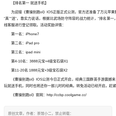
【排名第一 就送手机】
单
为迎接《曹操别跑ol》IOS正版正式公测，官方还准备了万元苹果数
机
“真”“送”，靠实力说话，根据比武场防守阵容的战力统计，“排名第
游
线客服进行登记领取。活动奖励详情：
戏
第一名：iPhone7
休
第二名：iPad pro
闲
第三名：ipad mini
游
第4-10名：3888元宝+4级宝石袋X1
戏
第11-20名:1888元宝+3级宝石袋X2
2
《曹操别跑ol》IOS公测今日正式开启，经典三国群英手游震撼
0
玩就送手机，同时也将还你一部儿时的经典。转免活动已经开启，赶紧
2
5
《曹操别跑ol》官网：http://ccbp.coolgame.cc/
第
十
三
原创文章，作者：茶馆小二，禁止转载：