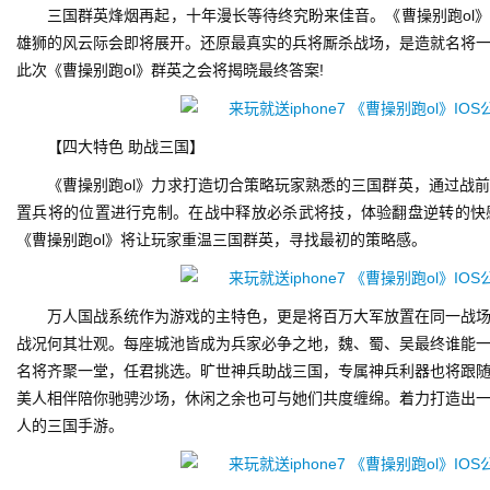
三国群英烽烟再起，十年漫长等待终究盼来佳音。《曹操别跑ol
首
雄狮的风云际会即将展开。还原最真实的兵将厮杀战场，是造就名将
页
此次《曹操别跑ol》群英之会将揭晓最终答案!
游
茶
【四大特色 助战三国】
原
《曹操别跑ol》力求打造切合策略玩家熟悉的三国群英，通过战
创
置兵将的位置进行克制。在战中释放必杀武将技，体验翻盘逆转的快
《曹操别跑ol》将让玩家重温三国群英，寻找最初的策略感。
游
戏
业
万人国战系统作为游戏的主特色，更是将百万大军放置在同一战
界
战况何其壮观。每座城池皆成为兵家必争之地，魏、蜀、吴最终谁能
名将齐聚一堂，任君挑选。旷世神兵助战三国，专属神兵利器也将跟
手
美人相伴陪你驰骋沙场，休闲之余也可与她们共度缠绵。着力打造出
机
人的三国手游。
游
戏