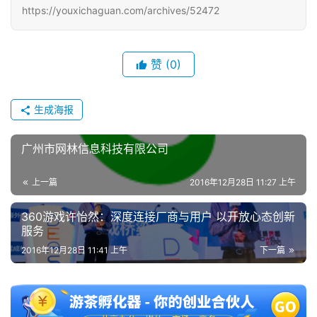
届
https://youxichaguan.com/archives/52472
金
茶
奖
赞
(0)
生成海报
7
广州市网林信息科技有限公司
月
3
上一篇
2016年12月28日 11:27 上午
0
360游戏许怡然：深度连接厂商与用户 以开放心态创新
日
服务
2016年12月28日 11:41 上午
下一篇
游
茶
对