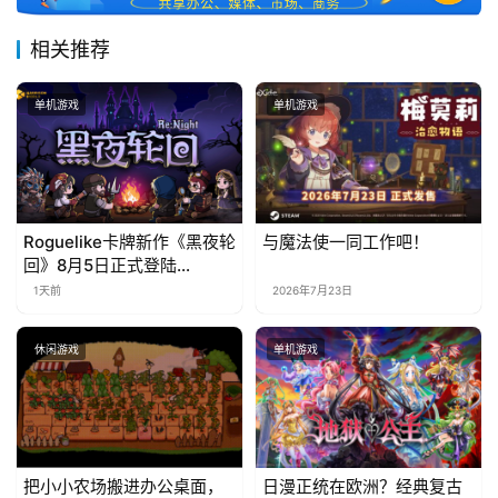
接
相关推荐
会
上
单机游戏
单机游戏
海
站
Roguelike卡牌新作《黑夜轮
与魔法使一同工作吧！
回》8月5日正式登陆
中
Steam，首发9折优惠开启
1天前
2026年7月23日
文
(
中
休闲游戏
单机游戏
国
)
把小小农场搬进办公桌面，
日漫正统在欧洲？经典复古