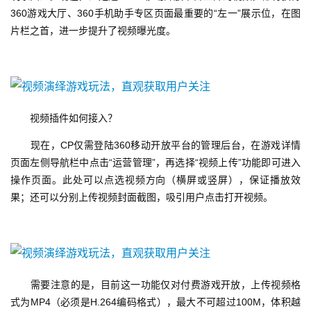
360游戏大厅、360手机助手专区页面最重要的“左一”展示位，在图
片栏之首，进一步提升了视频曝光度。
手
机
游
戏
　　视频插件如何接入？
单
机
　　现在，CP仅需登陆360移动开放平台的管理后台，在游戏详情
游
页面左侧导航栏中点击“运营管理”，再选择“视频上传”功能即可进入
戏
操作页面。此处可以点选视频方向（横屏或竖屏），保证播放效
果；还可以分别上传视频封面截图，吸引用户点击打开视频。
休
闲
游
戏
　　需要注意的是，目前这一功能仅对付费游戏开放，上传视频格
2
式为MP4（必须是H.264编码格式），最大不可超过100M，体积越