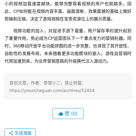
0
小的视频加载速度越快，能够完整观看视频的用户也就越多。因
2
此，CP如何能在视频内容丰富、画面清晰、效果震撼的基础上做好
5
剪辑和压缩，决定了游戏视频在宝贵资源位上的展示质量。
第
　　视频功能的加入，对促进手游下载量、用户留存率的提升起到
十
了重要作用，势必成为CP运营团队下一个重点发力的营销利器。同
三
时，360移动开放平台功能拼图的进一步完整，也体现了其开放性、
届
自助性的发展布局，未来随着更多功能模块的嵌入，游戏自营销时
金
茶
代将加速到来，为业界营销思路的升级换代注入源动力。
奖
原创文章，作者：茶馆小二，禁止转载：
https://youxichaguan.com/archives/52454
7
月
赞
(0)
3
0
生成海报