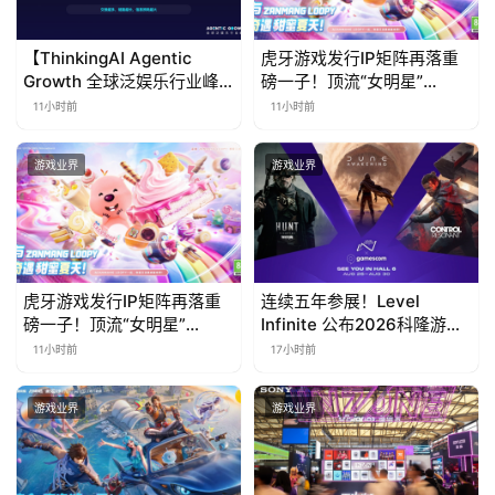
中
国
【ThinkingAI Agentic
虎牙游戏发行IP矩阵再落重
)
Growth 全球泛娱乐行业峰
磅一子！顶流“女明星”
会】Agent 时代，人到底负
ZANMANG LOOPY 正版3D
11小时前
11小时前
责什么
消除手游《消消奇遇》惊喜
曝光
游戏业界
游戏业界
虎牙游戏发行IP矩阵再落重
连续五年参展！Level
磅一子！顶流“女明星”
Infinite 公布2026科隆游戏
ZANMANG LOOPY 正版3D
展产品阵容
11小时前
17小时前
消除手游《消消奇遇》惊喜
曝光
游戏业界
游戏业界