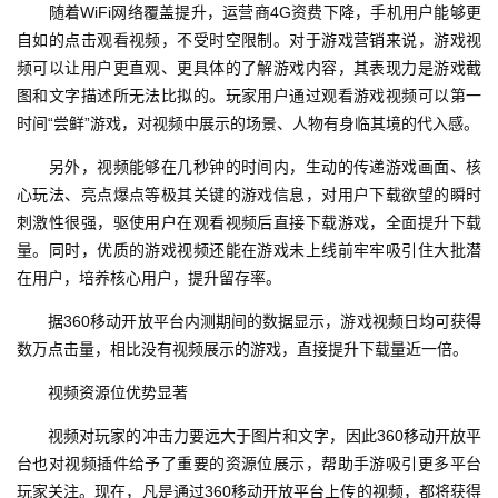
　　随着WiFi网络覆盖提升，运营商4G资费下降，手机用户能够更
自如的点击观看视频，不受时空限制。对于游戏营销来说，游戏视
频可以让用户更直观、更具体的了解游戏内容，其表现力是游戏截
图和文字描述所无法比拟的。玩家用户通过观看游戏视频可以第一
时间“尝鲜”游戏，对视频中展示的场景、人物有身临其境的代入感。
　　另外，视频能够在几秒钟的时间内，生动的传递游戏画面、核
首
心玩法、亮点爆点等极其关键的游戏信息，对用户下载欲望的瞬时
页
刺激性很强，驱使用户在观看视频后直接下载游戏，全面提升下载
量。同时，优质的游戏视频还能在游戏未上线前牢牢吸引住大批潜
游
在用户，培养核心用户，提升留存率。
茶
　　据360移动开放平台内测期间的数据显示，游戏视频日均可获得
原
数万点击量，相比没有视频展示的游戏，直接提升下载量近一倍。
创
　　视频资源位优势显著
游
　　视频对玩家的冲击力要远大于图片和文字，因此360移动开放平
戏
台也对视频插件给予了重要的资源位展示，帮助手游吸引更多平台
业
玩家关注。现在，凡是通过360移动开放平台上传的视频，都将获得
界