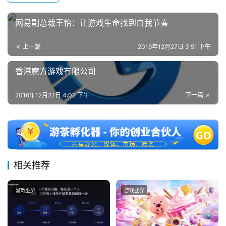
日
网易副总裁王怡：让游戏生命找到自我节奏
游
茶
上一篇
2016年12月27日 3:51 下午
对
香港魔方游戏有限公司
接
2016年12月27日 4:02 下午
下一篇
会
上
海
站
相关推荐
游戏业界
游戏业界
中
文
(