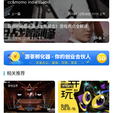
cc&momo indie studio
游
上一篇
2016年12月26日 11:15 上午
茶
原创IP精品手游《生死狙击》游戏亮点全解读
对
接
2016年12月26日 3:41 下午
下一篇
会
上
海
站
相关推荐
游戏业界
游戏业界
中
文
(
中