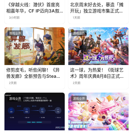
国
《穿越火线：潜伏》首度亮
北京周末好去处，暴造「摊
)
相嘉年华，CF IP迈向3A叙
开玩」独立游戏市集正式开
事新高度
票！
3小时前
1天前
游戏业界
游戏业界
修剪皮毛，听些闲聊！《异
这一球，为热爱！《街球艺
兽发廊》全新预告与Steam
术》周年庆典8月8日正式上
免费试玩公开
线，多重福利与全新内容同
2天前
2天前
步开启
游戏业界
游戏业界