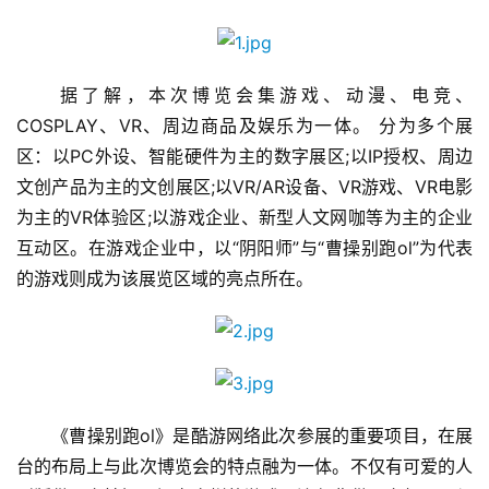
　　据了解，本次博览会集游戏、动漫、电竞、
COSPLAY、VR、周边商品及娱乐为一体。 分为多个展
区：以PC外设、智能硬件为主的数字展区;以IP授权、周边
首
文创产品为主的文创展区;以VR/AR设备、VR游戏、VR电影
页
为主的VR体验区;以游戏企业、新型人文网咖等为主的企业
互动区。在游戏企业中，以“阴阳师”与“曹操别跑ol”为代表
游
茶
的游戏则成为该展览区域的亮点所在。
原
创
游
戏
　　《曹操别跑ol》是酷游网络此次参展的重要项目，在展
业
台的布局上与此次博览会的特点融为一体。不仅有可爱的人
界