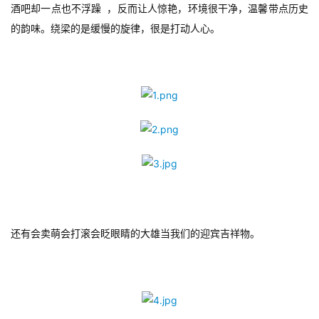
酒吧却一点也不浮躁  ，反而让人惊艳，环境很干净，温馨带点历史
的韵味。绕梁的是缓慢的旋律，很是打动人心。
还有会卖萌会打滚会眨眼睛的大雄当我们的迎宾吉祥物。
首
页
游
茶