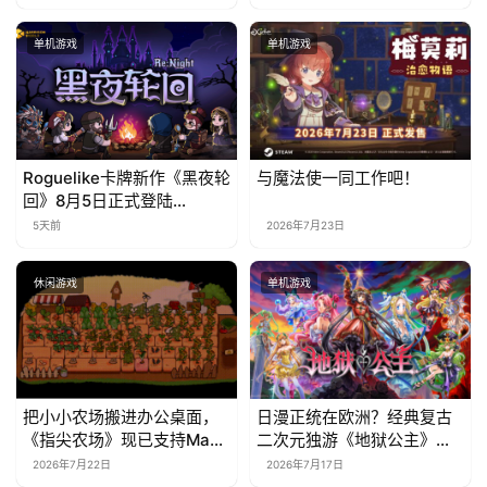
单机游戏
单机游戏
Roguelike卡牌新作《黑夜轮
与魔法使一同工作吧！
回》8月5日正式登陆
Steam，首发9折优惠开启
5天前
2026年7月23日
休闲游戏
单机游戏
把小小农场搬进办公桌面，
日漫正统在欧洲？经典复古
《指尖农场》现已支持Mac
二次元独游《地狱公主》现
系统！
已EA上线
2026年7月22日
2026年7月17日