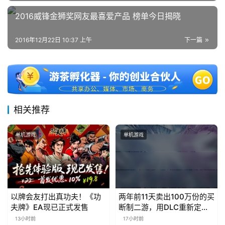
站
2016威锋金狮奖网友最喜爱产品 榜单今日揭晓
2016年12月22日 10:37 上午
下一篇
中
文
(
中
国
相关推荐
)
单机游戏
单机游戏
以牌会友打出真功夫！《功
两年前11天卖出100万份的买
夫牌》EA现已正式发售
断制二游，用DLC重新定义
行业标杆
13小时前
17小时前