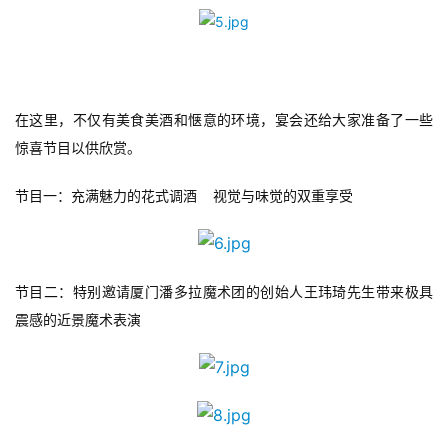
原
创
游
戏
在这里，不仅有美食美酒和惬意的环境，宴会还给大家准备了一些
业
惊喜节目以供欣赏。
界
节目一：充满魅力的花式调酒    视觉与味觉的双重享受
手
机
游
节目二：特别邀请厦门潘多拉魔术团的创始人王玮琦先生带来极具
戏
震感的近景魔术表演 
单
机
游
戏