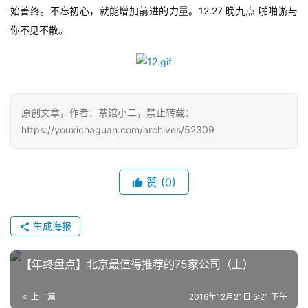
始善终。不忘初心，就能增加前进的力量。12.27 晚九点 啪啪游与
7
你不见不散。
月
3
0
原创文章，作者：茶馆小二，禁止转载：
日
https://youxichaguan.com/archives/52309
游
茶
赞
(0)
对
接
生成海报
会
【年终盘点】北京最值得推荐的75家公司（上）
上
上一篇
2016年12月21日 5:21 下午
海