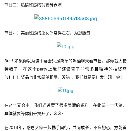
节目三：热情性感的钢管舞表演
休
闲
游
戏
节目四：美丽性感的兔女郎常伴左右，为您服务
2
0
2
But ! 如果你以为这个宴会只是简单的喝酒聊天看节目，那你就大错
5
特错了!  在这个party上我们还设置了非常多且独特的抽奖环
第
节！！！奖品也非常简单粗暴，没错 ，我们就是要！发！现！金！
十
三
届
金
在这个宴会中，我们还设置了很多隐藏的福利，在此留一个伏笔，
茶
具体就要等你们来揭开了，么么~
奖
在2016年，感恩大家一起携手同行，共同成长，不忘初心，方能善