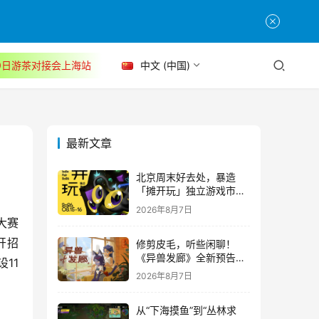
30日游茶对接会上海站
中文 (中国)
最新文章
北京周末好去处，暴造
「摊开玩」独立游戏市集
正式开票！
2026年8月7日
大赛
开招
修剪皮毛，听些闲聊！
《异兽发廊》全新预告与
11
Steam免费试玩公开
2026年8月7日
从“下海摸鱼”到“丛林求