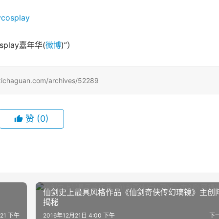
ycosplay
play嘉年华(
微博
)”）
uan.com/archives/52289
赞
(0)
仙剑史上最具风格作品《仙剑奇侠传幻璃镜》主创
揭秘
:21 下午
2016年12月21日 4:00 下午
下