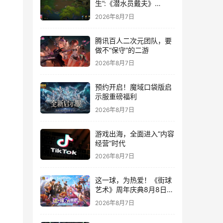
生”:《潜水员戴夫》
DLC《丛林》移动端定档
2026年8月7日
8月14日
腾讯百人二次元团队，要
做不“保守”的二游
2026年8月7日
预约开启！魔域口袋版启
示服重磅福利
2026年8月7日
游戏出海，全面进入“内容
经营”时代
2026年8月7日
这一球，为热爱！《街球
艺术》周年庆典8月8日正
式上线，多重福利与全新
2026年8月7日
内容同步开启