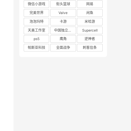
微信小游戏
街头篮球
网易
完美世界
Valve
闲鱼
泡泡玛特
卡游
米哈游
天美工作室
中国独立游戏联盟
Supercell
ps5
鹰角
逆神者
帕斯亚科技
全面战争
刺客信条