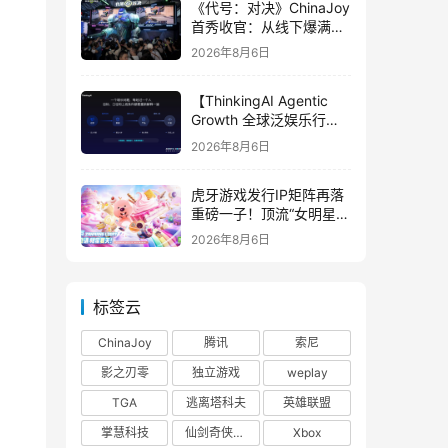
《代号：对决》ChinaJoy
首秀收官：从线下爆满看
见玩家的真实期待
2026年8月6日
【ThinkingAI Agentic
Growth 全球泛娱乐行业
峰会】Agent 时代，人到
2026年8月6日
底负责什么
虎牙游戏发行IP矩阵再落
重磅一子！顶流“女明星”
ZANMANG LOOPY 正版
2026年8月6日
3D消除手游《消消奇遇》
惊喜曝光
标签云
ChinaJoy
腾讯
索尼
影之刃零
独立游戏
weplay
TGA
逃离塔科夫
英雄联盟
掌慧科技
仙剑奇侠传四
Xbox