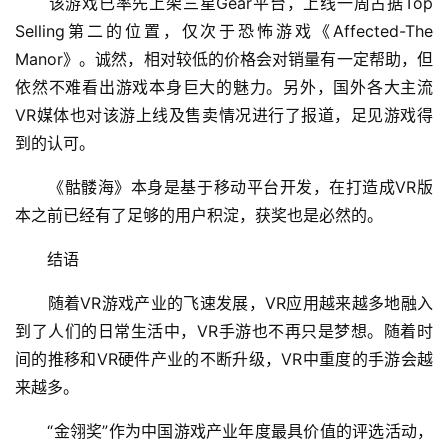
十
　　该游戏已率先上架三星Gear平台，上线一周占据Top 
三
Selling第二的位置，仅次于恐怖游戏《Affected-The 
届
Manor》。诚然，相对较低的价格会对销量有一定帮助，但
金
依然不难看出游戏本身巨大的魅力。另外，国外各大主流
茶
VR媒体也对该游上线及售卖情况进行了报道，足见游戏得
奖
到的认可。
　　《骷髅海》本身是基于移动平台开发，在打造成VR版
7
本之前已经有了足够的用户积淀，获奖也是必然的。
月
　　结语
3
　　随着VR游戏产业的飞速发展，VR应用越来越多地融入
0
到了人们的日常生活中，VR手游也不再只是梦想。随着时
日
间的推移和VR硬件产业的不断升级，VR中重度的手游会越
来越多。
游
茶
　　“金翎奖”作为中国游戏产业年度最具价值的评选活动，