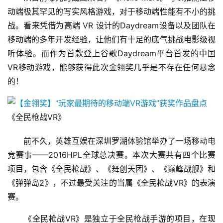
动端极其罕见的写实风格游戏，对于移动端性能有不小的挑
战。看来凭借为高端 VR 设计的Daydream设备以及团队在
首
移动端的多年开发经验，让他们有十足的底气挑战电影级视
页
听体验。而作为首款登上谷歌Daydream平台首发的中国
VR移动游戏，能够获得此次金翎奖几乎是不存在任何悬念
游
的！
茶
原
创
《全民枪战VR》
游
　　前不久，英雄互娱在深圳罗湖体验馆举办了一场移动电
戏
竞赛事——2016HPL全球总决赛。本次大赛共有四个比赛
业
项目，包含《全民枪战》、《舞创天团》、《巅峰战舰》和
界
《弹弹岛2》，不过最受关注的当属《全民枪战VR》的表演
赛。
手
机
　　《全民枪战VR》是独立于全民枪战手游的项目，在现
游