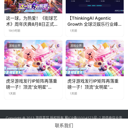
这一球，为热爱！《街球艺
【ThinkingAI Agentic
术》周年庆典8月8日正式上
Growth 全球泛娱乐行业峰
线，多重福利与全新内容同
会】Agent 时代，人到底负
19小时前
1天前
步开启
责什么
游戏业界
游戏业界
虎牙游戏发行IP矩阵再落重
虎牙游戏发行IP矩阵再落重
磅一子！顶流“女明星”
磅一子！顶流“女明星”
ZANMANG LOOPY 正版3D
ZANMANG LOOPY 正版3D
1天前
1天前
消除手游《消消奇遇》惊喜
消除手游《消消奇遇》惊喜
曝光
曝光
Copyright © 2013 游戏茶馆 版权所有
蜀ICP备11004573号-7
增值电信业务
经营许可证 川B2-20170060号
联系我们