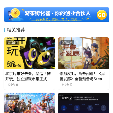
相关推荐
游戏业界
游戏业界
北京周末好去处，暴造「摊
修剪皮毛，听些闲聊！《异
开玩」独立游戏市集正式开
兽发廊》全新预告与Steam
票！
免费试玩公开
10小时前
14小时前
游戏业界
游戏业界