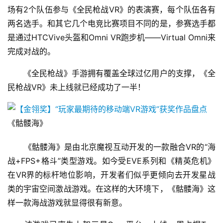
场有2个队伍参与《全民枪战VR》的表演赛，每个队伍各有
戏
两名选手。和其它几个电竞比赛项目不同的是，参赛选手都
是通过HTCVive头盔和Omni VR跑步机——Virtual Omni来
单
机
完成对战的。
游
　　《全民枪战》手游拥有覆盖全球过亿用户的支撑，《全
戏
民枪战VR》未上线就已经成功了一半！
休
闲
《骷髅海》
游
戏
　　《骷髅海》是由北京魔视互动开发的一款融合VR的“海
战+FPS+格斗”类型游戏。如今受EVE系列和《精英危机》
2
在VR界的标杆地位影响，开发者们似乎更倾向去开发星战
0
2
类的宇宙空间激战游戏。在这样的大环境下，《骷髅海》这
5
样一款海战游戏就显得很有新意。
第