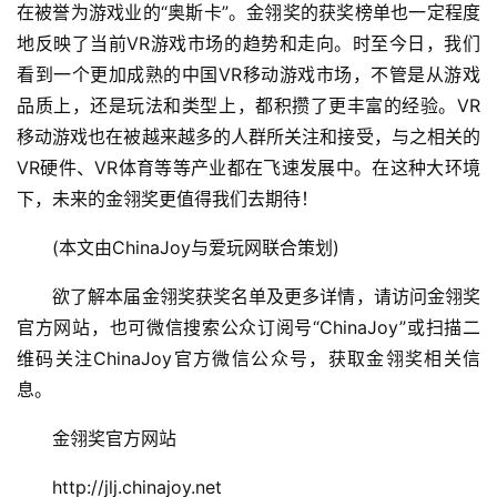
在被誉为游戏业的“奥斯卡”。金翎奖的获奖榜单也一定程度
对
地反映了当前VR游戏市场的趋势和走向。时至今日，我们
接
看到一个更加成熟的中国VR移动游戏市场，不管是从游戏
会
品质上，还是玩法和类型上，都积攒了更丰富的经验。VR
移动游戏也在被越来越多的人群所关注和接受，与之相关的
上
VR硬件、VR体育等等产业都在飞速发展中。在这种大环境
海
下，未来的金翎奖更值得我们去期待！
站
　　(本文由ChinaJoy与爱玩网联合策划)
　　欲了解本届金翎奖获奖名单及更多详情，请访问金翎奖
中
官方网站，也可微信搜索公众订阅号“ChinaJoy”或扫描二
文
维码关注ChinaJoy官方微信公众号，获取金翎奖相关信
(
中
息。
国
　　金翎奖官方网站
)
　　http://jlj.chinajoy.net