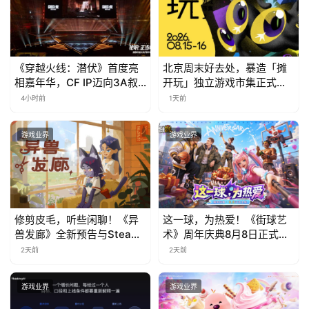
上
海
《穿越火线：潜伏》首度亮
北京周末好去处，暴造「摊
站
相嘉年华，CF IP迈向3A叙
开玩」独立游戏市集正式开
事新高度
票！
4小时前
1天前
中
游戏业界
游戏业界
文
(
中
国
)
修剪皮毛，听些闲聊！《异
这一球，为热爱！《街球艺
兽发廊》全新预告与Steam
术》周年庆典8月8日正式上
免费试玩公开
线，多重福利与全新内容同
2天前
2天前
步开启
游戏业界
游戏业界