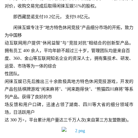
对价，收购交易完成后取得闲徕互娱51%的股权。
游
即西藏昆诺支付10.2亿元， 支付9.8亿元。
茶
闲徕互娱专注于“地方特色休闲竞技”产品细分市场的开拓，致力
原
为中国移
创
动互联网用户提供“休闲益智”与“竞技对抗”相结合的创新型产品。 
拥有员工 400 余人，平均年龄不超过三十岁，管理团队均是来自百
游
度、360、金山等互联网知名企业的资深人士，拥有集技术、研发、
戏
运营、市场等为一体的综合
业
性团队。
界
闲徕互娱已先后推出三十余款极具地方特色休闲竞技游戏，
开发的
产品包括棋牌游戏“闲来麻将”、“闲来跑得快”、“熊猫四川麻将”等系
手
列产品。
获得了良好的市
机
场反馈和用户口碑，迅速占领了湖南、四川等大省的细分领域市
游
场，日活跃用户
戏
达 300 万+，平台累计用户量达三千万人次(来自第三方友盟数据)。
单