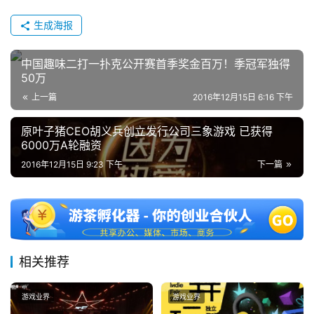
茶
奖
生成海报
中国趣味二打一扑克公开赛首季奖金百万！季冠军独得
50万
7
上一篇
2016年12月15日 6:16 下午
月
原叶子猪CEO胡义兵创立发行公司三象游戏 已获得
3
6000万A轮融资
0
2016年12月15日 9:23 下午
下一篇
日
游
茶
对
相关推荐
接
游戏业界
游戏业界
会