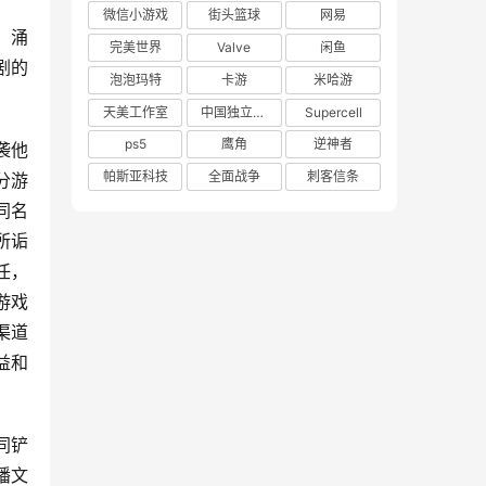
微信小游戏
街头篮球
网易
，涌
完美世界
Valve
闲鱼
剧的
泡泡玛特
卡游
米哈游
天美工作室
中国独立游戏联盟
Supercell
ps5
鹰角
逆神者
袭他
帕斯亚科技
全面战争
刺客信条
分游
同名
所诟
任，
游戏
渠道
益和
同铲
播文