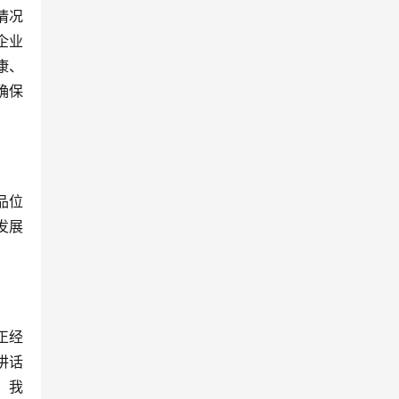
情况
企业
康、
确保
品位
发展
。
正经
讲话
。我