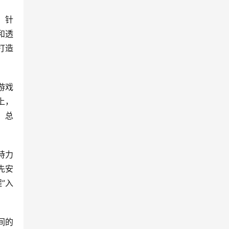
，针
和透
打造
游戏
上，
，总
持力
先安
”入
间的