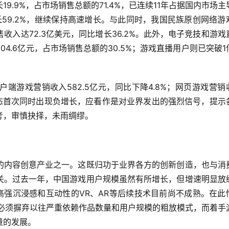
19.9%，占市场销售总额的71.4%，已连续11年占据国内市场主
长59.2%，继续保持高速增长。与此同时，我国民族原创网络游
入达72.3亿美元，同比增长36.2%。此外，电子竞技和游戏
4.6亿元，占市场销售总额的30.5%；游戏直播用户则已突破1
端游戏营销收入582.5亿元，同比下降4.8%；网页游戏营销
游戏样态首次同时出现负增长，应看作是对业界发出的强烈信号，提示
考，审慎抉择，未雨绸缪。
的内容创意产业之一。这既归功于业界各方的创新创造，也与消
关。过去一年，中国游戏用户规模虽然有所增长，但增速明显放
高强沉浸感和互动性的VR、AR等后续技术目前尚不成熟。在此
就必须摒弃以往严重依赖作品数量和用户规模的粗放模式，而着手
量的发展。