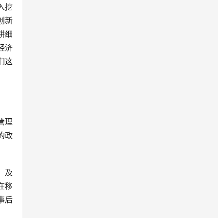
入挖
创新
耕细
经济
们这
管理
的政
，及
在移
事后