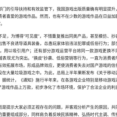
部门的引导扶持和有效监管下，我国游戏出版质量确有明显提升
费者喜爱的游戏作品。然而，也有不在少数的游戏作品在日益加
”。
不足，为博得“可见度”，不惜重复推出同类产品，甚至模仿、抄
出售不良诱导道具装备，怂恿玩家体验违法犯罪或低俗行为；部
，用以吸引用户；还有部分游戏运营平台将同一款游戏更换不
域表现尤为突出。“换皮”抄袭、低俗营销等行为，一直为消费者
有效拓展市场，形成品牌效应，更使消费者失去对国产游戏的信
没在大量垃圾游戏之中。为此，总局上半年果断发布《关于移动
施。据统计，《通知》施行半年来，在各游戏企业特别是移动游戏
僵尸游戏作品上万款，初步净化了市场环境，保护了合法企业的利
而是提示大家必须正视存在的问题，并客观分析产生的原因，共
的重要组成部分，同样肩负着反映民族精神、弘扬时代主调、传