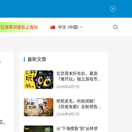
30日游茶对接会上海站
中文 (中国)
最新文章
台
北京周末好去处，暴造
「摊开玩」独立游戏市集
正式开票！
2026年8月7日
修剪皮毛，听些闲聊！
《异兽发廊》全新预告与
Steam免费试玩公开
2026年8月7日
位，
从“下海摸鱼”到“丛林求