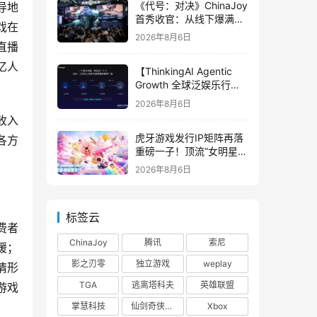
《代号：对决》ChinaJoy
导地
首秀收官：从线下爆满看
戏在
见玩家的真实期待
2026年8月6日
直播
亿人
【ThinkingAI Agentic
Growth 全球泛娱乐行业
峰会】Agent 时代，人到
2026年8月6日
底负责什么
收入
虎牙游戏发行IP矩阵再落
各方
重磅一子！顶流“女明星”
ZANMANG LOOPY 正版
2026年8月6日
3D消除手游《消消奇遇》
惊喜曝光
标签云
费者
ChinaJoy
腾讯
索尼
缓；
影之刃零
独立游戏
weplay
情形
TGA
逃离塔科夫
英雄联盟
游戏
掌慧科技
仙剑奇侠传四
Xbox