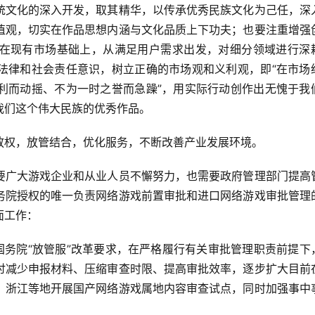
统文化的深入开发，取其精华，以传承优秀民族文化为己任，深
值观，切实在作品思想内涵与文化品质上下功夫；也要注重增强
在现有市场基础上，从满足用户需求出发，对细分领域进行深
法律和社会责任意识，树立正确的市场观和义利观，即“在市场
利而动摇、不为一时之誉而急躁”，用实际行动创作出无愧于我
我们这个伟大民族的优秀作品。
放权，放管结合，优化服务，不断改善产业发展环境。
要广大游戏企业和从业人员不懈努力，也需要政府管理部门提高
务院授权的唯一负责网络游戏前置审批和进口网络游戏审批管理
面工作：
国务院“放管服”改革要求，在严格履行有关审批管理职责前提下
讨减少申报材料、压缩审查时限、提高审批效率，逐步扩大目前
、浙江等地开展国产网络游戏属地内容审查试点，同时加强事中