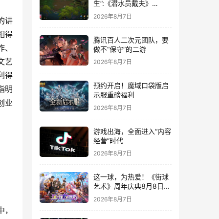
生”:《潜水员戴夫》
DLC《丛林》移动端定档
2026年8月7日
的讲
8月14日
相得
腾讯百人二次元团队，要
作、
做不“保守”的二游
文艺
2026年8月7日
利得
预约开启！魔域口袋版启
指明
示服重磅福利
创业
2026年8月7日
游戏出海，全面进入“内容
经营”时代
2026年8月7日
这一球，为热爱！《街球
艺术》周年庆典8月8日正
式上线，多重福利与全新
2026年8月7日
内容同步开启
中，