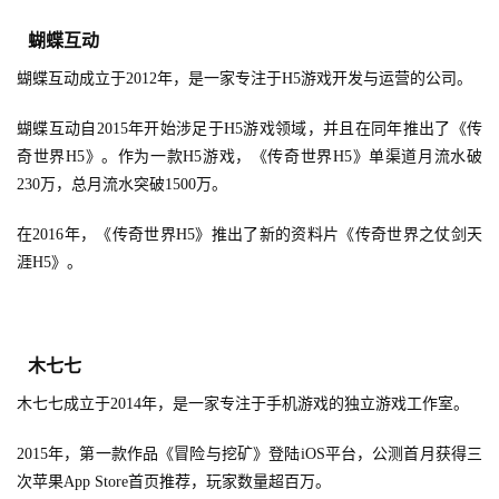
单
蝴蝶互动
机
蝴蝶互动成立于2012年，是一家专注于H5游戏开发与运营的公司。
游
戏
蝴蝶互动自2015年开始涉足于H5游戏领域，并且在同年推出了《传
奇世界H5》。作为一款H5游戏，《传奇世界H5》单渠道月流水破
休
230万，总月流水突破1500万。
闲
游
在2016年，《传奇世界H5》推出了新的资料片《传奇世界之仗剑天
戏
涯H5》。
2
0
木七七
2
5
木七七成立于2014年，是一家专注于手机游戏的独立游戏工作室。
第
十
2015年，第一款作品《冒险与挖矿》登陆iOS平台，公测首月获得三
三
次苹果App Store首页推荐，玩家数量超百万。