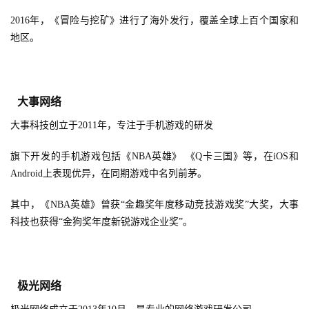
届
金
2016年，《冒险与挖矿》进行了海外发行，覆盖全球上百个国家和
茶
地区。
奖
大事网络
7
大事科技创立于2011年，专注于手机游戏的研发
月
旗下开发的手机游戏包括《NBA英雄》 《Q卡三国》等，在iOS和
3
Android上表现优异，在同期游戏中名列前茅。
0
其中，《NBA英雄》曾获“金趣奖年度移动竞技游戏奖”大奖，大事
日
科技也获得“金狗奖年度新锐游戏企业奖”。
游
茶
极光网络
对