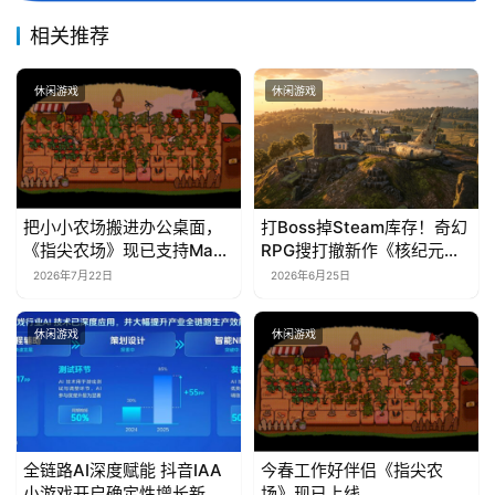
相关推荐
休闲游戏
休闲游戏
把小小农场搬进办公桌面，
打Boss掉Steam库存！奇幻
《指尖农场》现已支持Mac
RPG搜打撤新作《核纪元》
系统！
正式上线Steam：武器属性
2026年7月22日
2026年6月25日
全靠手造，暴死全掉光！
休闲游戏
休闲游戏
全链路AI深度赋能 抖音IAA
今春工作好伴侣《指尖农
小游戏开启确定性增长新周
场》现已上线