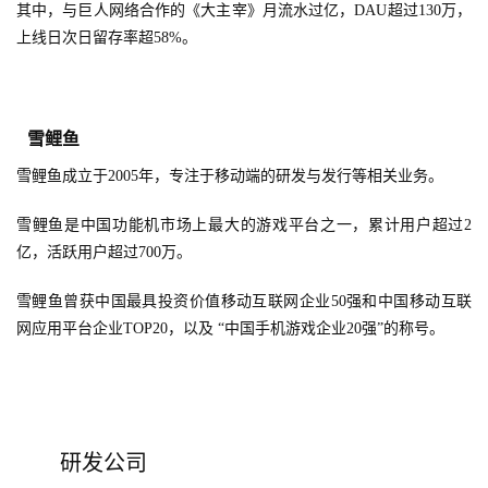
其中，与巨人网络合作的《大主宰》月流水过亿，DAU超过130万，
首
上线日次日留存率超58%。
页
游
茶
雪鲤鱼
原
雪鲤鱼成立于2005年，专注于移动端的研发与发行等相关业务。
创
雪鲤鱼是中国功能机市场上最大的游戏平台之一，累计用户超过2
游
亿，活跃用户超过700万。
戏
业
雪鲤鱼曾获中国最具投资价值移动互联网企业50强和中国移动互联
界
网应用平台企业TOP20，以及 “中国手机游戏企业20强”的称号。
手
机
游
研发公司
戏