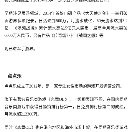
极光网络成立于2013年10月，是专业的网络游戏研发公司。
接
会
早期涉足页游领域，2014年首款自研产品《大天使之剑》一举打破
页游界多项纪录，日活达到500万，月流水破亿，60天流水达到3.2
上
亿，《混沌战域》累计流水高达5亿元人民币，最高单月流水突破
海
6000万人民币，另有作品《传奇霸业》《战国之怒》等
站
现已进军手游界。
中
文
点点乐
(
点点乐成立于2012年，是一家专注女性市场的游戏开发运营公司。
中
国
旗下有著名音乐类游戏《恋舞OL》，上线即表现不俗，在国内同期
)
音乐类游戏中获得日畅销排行榜第一，日免费排行榜第二的成绩，
月流水超过2300万。
同时《恋舞OL》也在港台地区和海外市场上架，在同期音乐类游戏