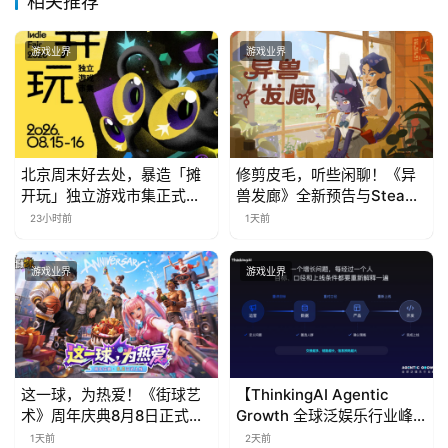
相关推荐
文
(
游戏业界
游戏业界
中
国
)
北京周末好去处，暴造「摊
修剪皮毛，听些闲聊！《异
开玩」独立游戏市集正式开
兽发廊》全新预告与Steam
票！
免费试玩公开
23小时前
1天前
游戏业界
游戏业界
这一球，为热爱！《街球艺
【ThinkingAI Agentic
术》周年庆典8月8日正式上
Growth 全球泛娱乐行业峰
线，多重福利与全新内容同
会】Agent 时代，人到底负
1天前
2天前