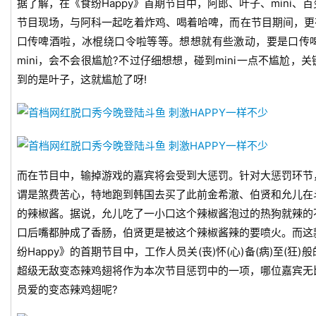
据了解，在《食纷Happy》首期节目中，阿郎、叶子、mini
节目现场，与阿科一起吃着炸鸡、喝着哈啤，而在节目期间，更
口传啤酒啦，冰棍绕口令啦等等。想想就有些激动，要是口传
mini，会不会很尴尬?不过仔细想想，碰到mini一点不尴尬，关
到的是叶子，这就尴尬了呀!
首
而在节目中，输掉游戏的嘉宾将会受到大惩罚。针对大惩罚环节，
页
谓是煞费苦心，特地跑到韩国去买了此前金希澈、伯贤和允儿在
的辣椒酱。据说，允儿吃了一小口这个辣椒酱泡过的热狗就辣的
游
口后嘴都肿成了香肠，伯贤更是被这个辣椒酱辣的要喷火。而这
茶
原
纷Happy》的首期节目中，工作人员关(丧)怀(心)备(病)至(
创
超级无敌变态辣鸡翅将作为本次节目惩罚中的一项，哪位嘉宾无
员爱的变态辣鸡翅呢?
游