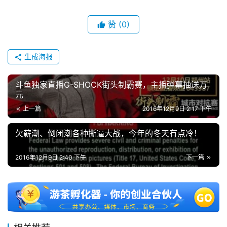
3
0
赞
(0)
日
游
生成海报
茶
斗鱼独家直播G-SHOCK街头制霸赛，主播弹幕抽送万
对
元
上一篇
2016年12月9日 2:17 下午
接
会
欠薪潮、倒闭潮各种撕逼大战，今年的冬天有点冷！
上
2016年12月9日 2:40 下午
下一篇
海
站
中