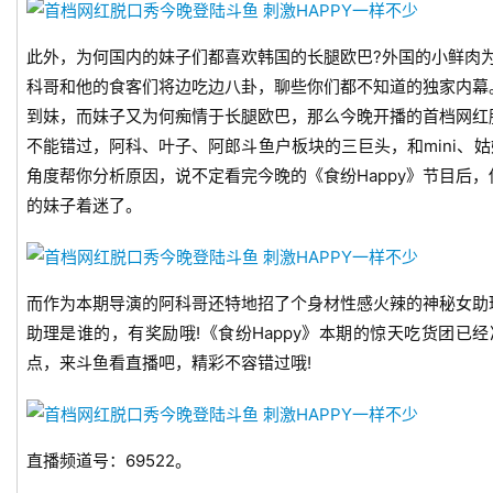
戏
业
此外，为何国内的妹子们都喜欢韩国的长腿欧巴?外国的小鲜肉
界
科哥和他的食客们将边吃边八卦，聊些你们都不知道的独家内幕
到妹，而妹子又为何痴情于长腿欧巴，那么今晚开播的首档网红脱
手
不能错过，阿科、叶子、阿郎斗鱼户板块的三巨头，和mini、姑
机
角度帮你分析原因，说不定看完今晚的《食纷Happy》节目后
游
戏
的妹子着迷了。
单
机
而作为本期导演的阿科哥还特地招了个身材性感火辣的神秘女助
游
助理是谁的，有奖励哦!《食纷Happy》本期的惊天吃货团已
戏
点，来斗鱼看直播吧，精彩不容错过哦!
休
闲
游
直播频道号：69522。
戏