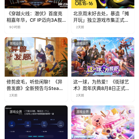
中
国
《穿越火线：潜伏》首度亮
北京周末好去处，暴造「摊
)
相嘉年华，CF IP迈向3A叙
开玩」独立游戏市集正式开
事新高度
票！
9小时前
2天前
游戏业界
游戏业界
修剪皮毛，听些闲聊！《异
这一球，为热爱！《街球艺
兽发廊》全新预告与Steam
术》周年庆典8月8日正式上
免费试玩公开
线，多重福利与全新内容同
2天前
2天前
步开启
游戏业界
游戏业界