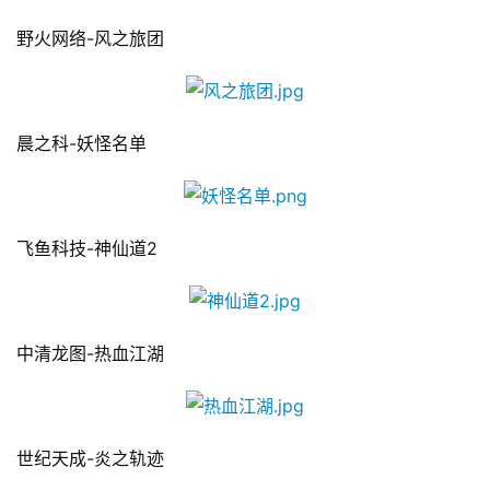
野火网络-风之旅团
手
机
游
戏
晨之科-妖怪名单
单
机
游
飞鱼科技-神仙道2
戏
休
中清龙图-热血江湖
闲
游
戏
世纪天成-炎之轨迹
2