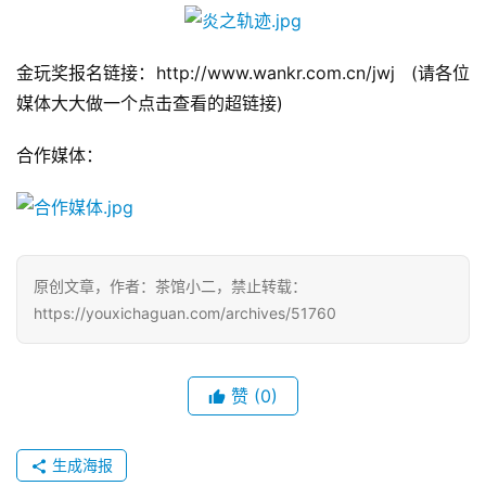
0
2
5
金玩奖报名链接：http://www.wankr.com.cn/jwj   (请各位
第
媒体大大做一个点击查看的超链接)    
十
三
合作媒体：
届
金
茶
奖
原创文章，作者：茶馆小二，禁止转载：
https://youxichaguan.com/archives/51760
7
月
赞
(0)
3
0
生成海报