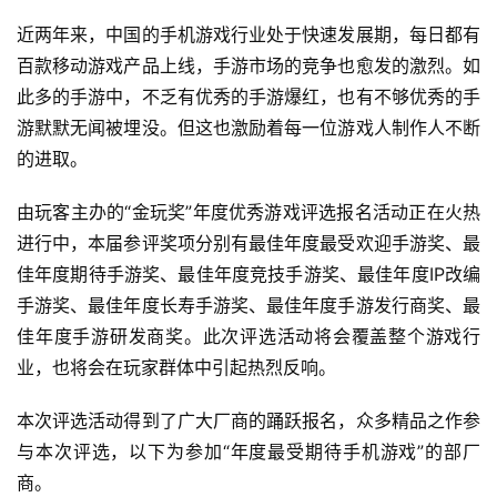
近两年来，中国的手机游戏行业处于快速发展期，每日都有
百款移动游戏产品上线，手游市场的竞争也愈发的激烈。如
此多的手游中，不乏有优秀的手游爆红，也有不够优秀的手
游默默无闻被埋没。但这也激励着每一位游戏人制作人不断
的进取。
首
页
由玩客主办的“金玩奖”年度优秀游戏评选报名活动正在火热
进行中，本届参评奖项分别有最佳年度最受欢迎手游奖、最
游
佳年度期待手游奖、最佳年度竞技手游奖、最佳年度IP改编
茶
手游奖、最佳年度长寿手游奖、最佳年度手游发行商奖、最
原
佳年度手游研发商奖。此次评选活动将会覆盖整个游戏行
创
业，也将会在玩家群体中引起热烈反响。
游
本次评选活动得到了广大厂商的踊跃报名，众多精品之作参
戏
与本次评选，以下为参加“年度最受期待手机游戏”的部厂
业
商。
界