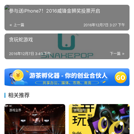
日
参与送iPhone7！2016威锋金狮奖投票开启
游
茶
上一篇
2016年12月7日 3:27 下午
对
贪玩蛇游戏
接
2016年12月7日 3:49 下午
下一篇
会
上
海
站
相关推荐
游戏业界
游戏业界
中
文
(