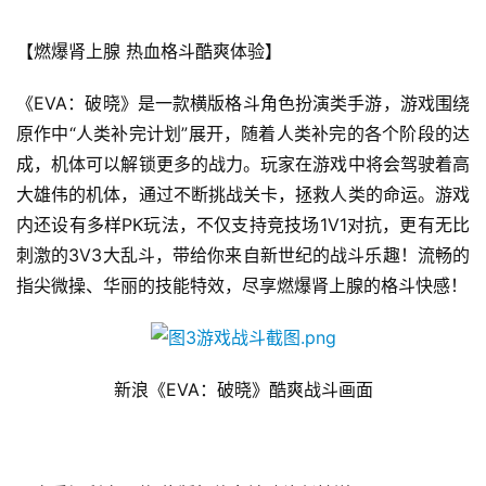
界
【燃爆肾上腺 热血格斗酷爽体验】
手
机
《EVA：破晓》是一款横版格斗角色扮演类手游，游戏围绕
游
原作中“人类补完计划”展开，随着人类补完的各个阶段的达
戏
成，机体可以解锁更多的战力。玩家在游戏中将会驾驶着高
大雄伟的机体，通过不断挑战关卡，拯救人类的命运。游戏
单
机
内还设有多样PK玩法，不仅支持竞技场1V1对抗，更有无比
游
刺激的3V3大乱斗，带给你来自新世纪的战斗乐趣！流畅的
戏
指尖微操、华丽的技能特效，尽享燃爆肾上腺的格斗快感！
休
闲
游
新浪《EVA：破晓》酷爽战斗画面
戏
2