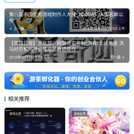
中
国
第八届中国优秀游戏制作人大赛（CGDA）入围名单公
)
布
上一篇
2016年12月6日 10:54 上午
【茶馆日报】文化部：网游须实名制“游客”无法氪金 天
马时空和网禅合推全民奇迹续作
2016年12月6日 5:31 下午
下一篇
相关推荐
游戏业界
游戏业界