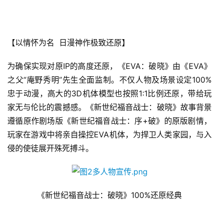
【以情怀为名  日漫神作极致还原】
为确保实现对原IP的高度还原，《EVA：破晓》由《EVA》
之父“庵野秀明”先生全面监制。不仅人物及场景设定100%
首
忠于动漫，高大的3D机体模型也按照1:1比例还原，带给玩
页
家无与伦比的震撼感。《新世纪福音战士：破晓》故事背景
遵循原作剧场版《新世纪福音战士：序+破》的原版剧情，
游
茶
玩家在游戏中将亲自操控EVA机体，为捍卫人类家园，与入
原
侵的使徒展开殊死搏斗。
创
游
《新世纪福音战士：破晓》100%还原经典
戏
业