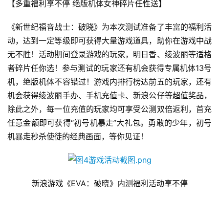
【多重福利享不停 绝版机体女神碎片任性送】
0
2
《新世纪福音战士：破晓》为本次测试准备了丰富的福利活
5
动，达到一定等级即可获得大量游戏道具，助你在游戏中战
第
十
无不胜！活动期间登录游戏的玩家，明日香、绫波丽等适格
三
者碎片任你选！参与测试的玩家还有机会获得专属机体13号
届
机，绝版机体不容错过！游戏内排行榜达前五的玩家，还有
金
机会获得绫波丽手办、手机充值卡、新浪公仔等超值奖品，
茶
除此之外，每一位充值的玩家均可享受公测双倍返利，首充
奖
任意金额即可获得“初号机暴走”大礼包。勇敢的少年，初号
机暴走秒杀使徒的经典画面，等你见证！
7
月
新浪游戏《EVA：破晓》内测福利活动享不停
3
0