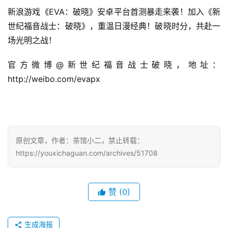
日
新浪游戏《EVA：破晓》安卓平台首测暴走来袭！加入《新
世纪福音战士：破晓》，重温日漫经典！破晓时分，共赴一
游
场光明之战！
茶
对
官方微博@新世纪福音战士破晓，地址： 
http://weibo.com/evapx
接
会
上
海
原创文章，作者：茶馆小二，禁止转载：
https://youxichaguan.com/archives/51708
站
赞
(0)
中
文
(
生成海报