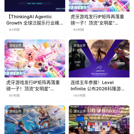
【ThinkingAI Agentic
虎牙游戏发行IP矩阵再落重
Growth 全球泛娱乐行业峰
磅一子！顶流“女明星”
会】Agent 时代，人到底负
ZANMANG LOOPY 正版3D
9小时前
9小时前
责什么
消除手游《消消奇遇》惊喜
曝光
游戏业界
游戏业界
虎牙游戏发行IP矩阵再落重
连续五年参展！Level
磅一子！顶流“女明星”
Infinite 公布2026科隆游戏
ZANMANG LOOPY 正版3D
展产品阵容
9小时前
14小时前
消除手游《消消奇遇》惊喜
曝光
游戏业界
游戏业界