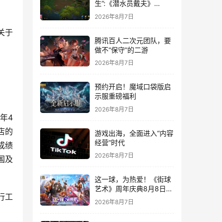
生”:《潜水员戴夫》
DLC《丛林》移动端定档
2026年8月7日
8月14日
关于
腾讯百人二次元团队，要
做不“保守”的二游
2026年8月7日
预约开启！魔域口袋版启
示服重磅福利
2026年8月7日
年4
店的
游戏出海，全面进入“内容
经营”时代
成绩
2026年8月7日
国及
这一球，为热爱！《街球
艺术》周年庆典8月8日正
行工
式上线，多重福利与全新
2026年8月7日
内容同步开启