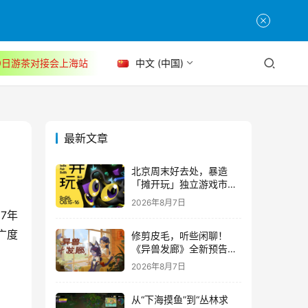
30日游茶对接会上海站
中文 (中国)
最新文章
北京周末好去处，暴造
「摊开玩」独立游戏市集
正式开票！
2026年8月7日
7年
广度
修剪皮毛，听些闲聊！
《异兽发廊》全新预告与
Steam免费试玩公开
2026年8月7日
从“下海摸鱼”到“丛林求