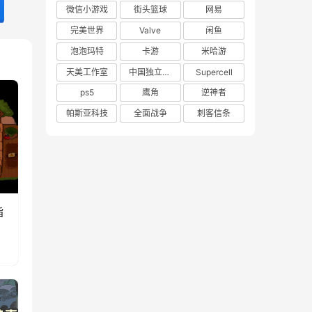
微信小游戏
街头篮球
网易
完美世界
Valve
闲鱼
泡泡玛特
卡游
米哈游
天美工作室
中国独立游戏联盟
Supercell
ps5
鹰角
逆神者
帕斯亚科技
全面战争
刺客信条
指