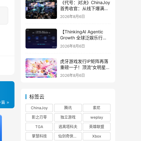
《代号：对决》ChinaJoy
首秀收官：从线下爆满看
见玩家的真实期待
2026年8月6日
【ThinkingAI Agentic
Growth 全球泛娱乐行业
峰会】Agent 时代，人到
2026年8月6日
底负责什么
虎牙游戏发行IP矩阵再落
重磅一子！顶流“女明星”
ZANMANG LOOPY 正版
2026年8月6日
3D消除手游《消消奇遇》
惊喜曝光
标签云
一篇
ChinaJoy
腾讯
索尼
影之刃零
独立游戏
weplay
TGA
逃离塔科夫
英雄联盟
掌慧科技
仙剑奇侠传四
Xbox