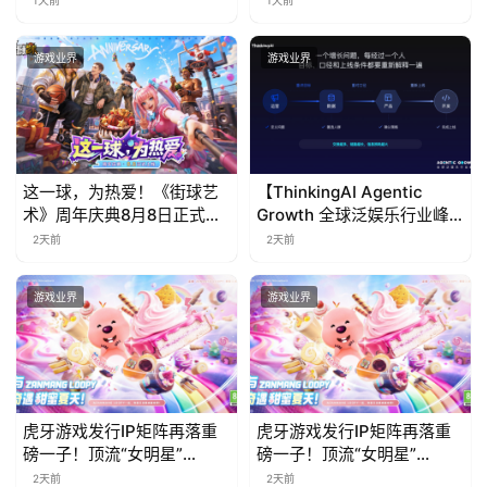
1天前
1天前
游戏业界
游戏业界
这一球，为热爱！《街球艺
【ThinkingAI Agentic
术》周年庆典8月8日正式上
Growth 全球泛娱乐行业峰
线，多重福利与全新内容同
会】Agent 时代，人到底负
2天前
2天前
步开启
责什么
游戏业界
游戏业界
虎牙游戏发行IP矩阵再落重
虎牙游戏发行IP矩阵再落重
磅一子！顶流“女明星”
磅一子！顶流“女明星”
ZANMANG LOOPY 正版3D
ZANMANG LOOPY 正版3D
2天前
2天前