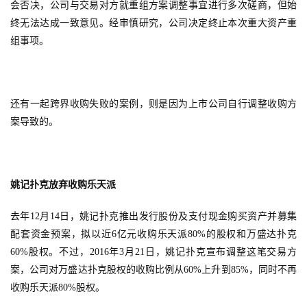
会否决，公司与交易对方就重组方案调整事宜进行多次磋商，但始
终无法达成一致意见。经审慎研究，公司决定终止本次重大资产重
7
组事项。
月
3
还有一起跨界收购失败的案例，则是因为上市公司自行调整收购方
0
案导致的。
日
游
茶
姚记扑克放弃收购乐天派
对
去年12月14日，姚记扑克推出发行股份及支付现金购买资产并募集
接
配套资金预案，拟以近6亿元收购乐天派80%的股权和万盛达扑克
60%股权。不过，2016年3月21日，姚记扑克宣布调整这笔交易方
会
案，公司对万盛达扑克股权的收购比例从60%上升到85%，同时不再
上
收购乐天派80%股权。
海