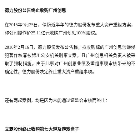
茶
原
德力股份公告终止收购广州创思
创
在2015年9月25日，停牌近半年的德力股份发布重大资产重组方案，
游
称公司拟作价25.11亿元收购广州创思100%股权。
戏
业
2016年2月16日，德力股份发布公告称，拟收购标的广州创思涉嫌侵
界
犯著作权罪被银川公安机关刑事立案，且广州创思相关负责人被采
取了强制措施。由于此事对广州创思业绩及重组事项审核带来的不
手
确定性，德力股份决定终止重大资产重组事项。
机
游
戏
还有两起案例，均是因为未能通过证监会审核而终止：
单
机
游
立霸股份终止收购第七大道及游戏盒子
戏