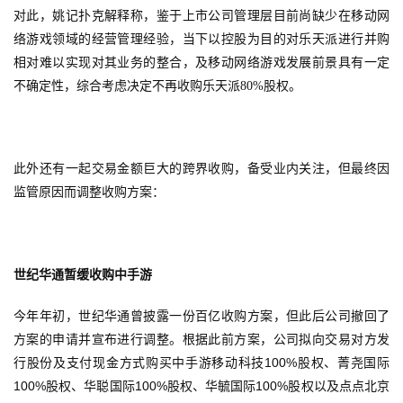
对此，姚记扑克解释称，鉴于上市公司管理层目前尚缺少在移动网
站
络游戏领域的经营管理经验，当下以控股为目的对乐天派进行并购
相对难以实现对其业务的整合，及移动网络游戏发展前景具有一定
不确定性，综合考虑决定不再收购乐天派80%股权。
中
文
(
中
此外还有一起交易金额巨大的跨界收购，备受业内关注，但最终因
国
监管原因而调整收购方案：
)
世纪华通暂缓收购中手游
今年年初，世纪华通曾披露一份百亿收购方案，但此后公司撤回了
方案的申请并宣布进行调整。根据此前方案，公司拟向交易对方发
100%
行股份及支付现金方式购买中手游移动科技
股权、菁尧国际
100%
100%
100%
股权、华聪国际
股权、华毓国际
股权以及点点北京