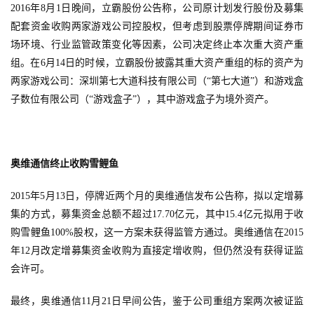
2016年8月1日晚间，立霸股份公告称，公司原计划发行股份及募集
休
配套资金收购两家游戏公司控股权，但考虑到股票停牌期间证券市
闲
场环境、行业监管政策变化等因素，公司决定终止本次重大资产重
游
组。在6月14日的时候，立霸股份披露其重大资产重组的标的资产为
戏
两家游戏公司：深圳第七大道科技有限公司（“第七大道”）和游戏盒
子数位有限公司（“游戏盒子”），其中游戏盒子为境外资产。
2
0
2
5
奥维通信终止收购雪鲤鱼
第
2015年5月13日，停牌近两个月的奥维通信发布公告称，拟以定增募
十
三
集的方式，募集资金总额不超过17.70亿元，其中15.4亿元拟用于收
届
购雪鲤鱼100%股权，这一方案未获得监管方通过。奥维通信在2015
金
年12月改定增募集资金收购为直接定增收购，但仍然没有获得证监
茶
会许可。
奖
最终，奥维通信11月21日早间公告，鉴于公司重组方案两次被证监