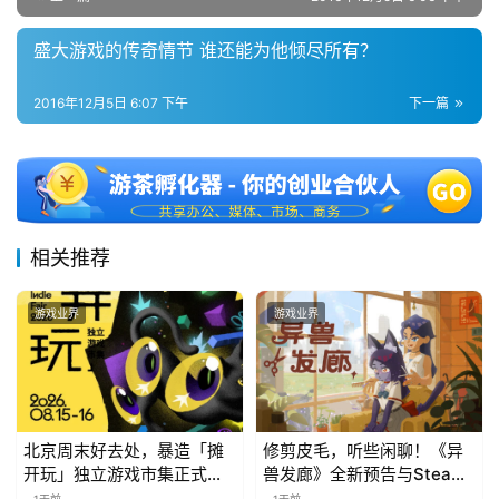
盛大游戏的传奇情节 谁还能为他倾尽所有？
2016年12月5日 6:07 下午
下一篇
相关推荐
游戏业界
游戏业界
北京周末好去处，暴造「摊
修剪皮毛，听些闲聊！《异
开玩」独立游戏市集正式开
兽发廊》全新预告与Steam
票！
免费试玩公开