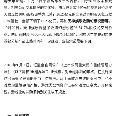
购天象互动
，11月15日宁波富邦发布公告称，由于监管政策和规
则、相关公司交易情况的变化等，由以总计37.5亿元的交易对价购买
天象互娱100%股权调整为以总计26.25亿元的交易对价购买天象互娱
70%股权，金额下调了11.25亿元。再如
天神娱乐收购幻想悦游等
，
10月20日，天神娱乐调整了收购幻想悦游93.5417%股权的交易价
格，由此前的36.76亿元人民币下降到34.16亿，称原因主要是幻想悦
，
游部分新产品上线时间有一定延迟
业绩承诺需要下调。
2016 年9 月9 日，证监会官网公布《上市公司重大资产重组管理办
法》（以下简称“重组办法”）正式稿，对重组事项的审核，在执行操
作层面有了完善的细节可供参考。从上面收购失败的案例中，也不
难发现监管更加严格，游戏类公司资产证券化难度已变大。具体来
说，游戏业的并购须特别关注以下规定：
一、信息披露