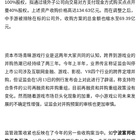
100%
股权，拟通过境外子公司向交易对方支付现金方式购买点点开
40%
134.63
曼
股权。上述资产收购价格高达
亿元。而在调整之后，
69.39
中手游被排除在标的公司外，收购方案的总金额也缩水至
亿
元。
资本市场青睐游戏行业是这两年大家共同的认知，跨界到游戏业的
并购热潮已经持续了两三年。今年上半年，业界传言称证监会叫停
上市公司涉及互联网金融、游戏、影视、VR四个行业的跨界定增并
购，但证监会在5月13日的例行发布会上对此进行了辟谣，称支持符
合条件的公司再融资和并购重组，目前再融资和并购重组政策没有
变化。然而随着游戏市场巨头化现象的加重，中小游戏公司未来发
展的不确定性增强，证监会对并购预案的审核也更加审慎。
监管政策收紧也反映在了今年的另一些收购案当中。如
宁波富邦收