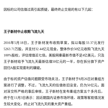
因标的公司估值过高引起质疑，最终终止交易的有以下几起：
王子新材中止收购飞流九天
2016年5月18日，王子新材发布收购草案，拟以每股33.37元发行
5263.71万股，并支付32.44亿元现金，整体作价50亿元收购飞流九天
100%股权，评估增值近七倍。
美股网秦最新市值不足4亿美元，只及
王子新材给予飞流九天最新估值50亿元的一半，存在拆分旗下资产
回归
A股实现套利的嫌疑。
由于标的资产估值问题颇受市场关注，
王子新材于8月26日对重组方
案进行了调整，不过，飞流九天的估值依旧没变，仍为50亿元。面
对深交所严格的事后审核，王子新材在发布重组方案五个多月后，
终于在11月3日表示：因近期国内证券市场环境、政策等客观情况发
生较大变化，终止对飞流九天的重大资产重组。