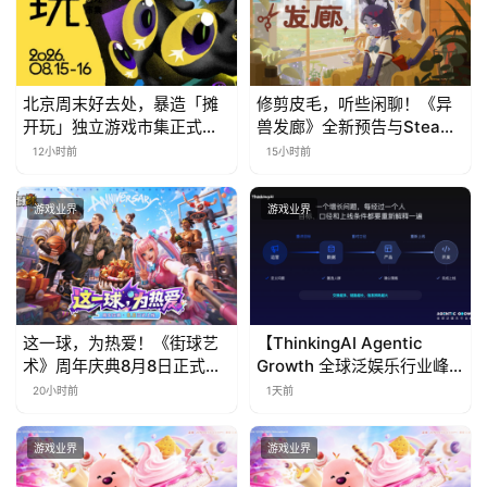
上
海
北京周末好去处，暴造「摊
修剪皮毛，听些闲聊！《异
站
开玩」独立游戏市集正式开
兽发廊》全新预告与Steam
票！
免费试玩公开
12小时前
15小时前
中
游戏业界
游戏业界
文
(
中
国
)
这一球，为热爱！《街球艺
【ThinkingAI Agentic
术》周年庆典8月8日正式上
Growth 全球泛娱乐行业峰
线，多重福利与全新内容同
会】Agent 时代，人到底负
20小时前
1天前
步开启
责什么
游戏业界
游戏业界