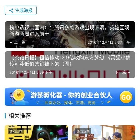
茶
奖
生成海报
榜单透视（国内）：腾讯多款游戏出现下滑，英雄互娱
新游两周进入前十
7
上一篇
2016年12月1日 5:37 下午
月
【茶馆日报】恒信移动12.9亿收购东方梦幻 《灵狐小倩
3
传》涉低俗营销被下架（图）
0
2016年12月1日 5:59 下午
下一篇
日
游
茶
对
相关推荐
接
游戏业界
游戏业界
会