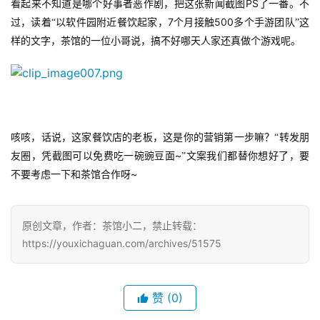
机
PS
看起来不知道是哪个好事者恶作剧，把这张新闻截图
了一番。不
游
7
500
过，读着“以软件园附近餐饮起家，
个月接触
多个手游团队”这
戏
样的文字，茶馆的一位小哥说，搞不好哪天人家还真做个游戏呢。
休
闲
游
戏
咳咳，话说，这家餐饮店的老板，这是你的营销第一步嘛？“转发朋
~
友圈，凭截图可以免费吃一碗豌豆面
”文案我们都替你想好了，要
2
~
不要考虑一下和茶馆合作呀
0
2
5
原创文章，作者：茶馆小二，禁止转载：
第
https://youxichaguan.com/archives/51575
十
三
届
赞
(0)
金