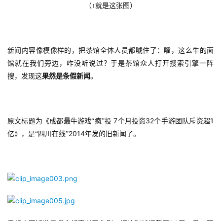
（↑就是这张图）
游
茶
原
新闻内容像模像样的，把茶馆全体人员都唬住了：嚯，这么牛的面
创
馆就在我们旁边，咋没听说过？于是茶馆众人打开搜索引擎一阵
搜，发现这
果然是条假新闻
。
游
戏
业
界
 7
32
1
原文标题为《成都最牛游戏“疯”投
个月投资
个手游团队斥资超
2014
亿》，是“四川在线”
年发的旧新闻了。
手
机
游
戏
单