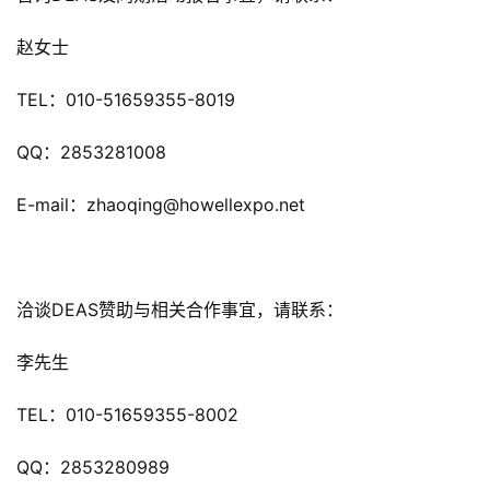
游
赵女士
茶
原
TEL：010-51659355-8019      
创
QQ：2853281008
游
戏
E-mail：zhaoqing@howellexpo.net
业
界
洽谈DEAS赞助与相关合作事宜，请联系：
手
机
李先生
游
戏
TEL：010-51659355-8002
单
QQ：2853280989
机