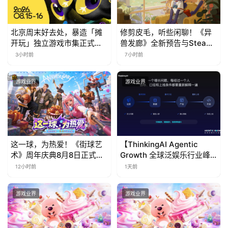
北京周末好去处，暴造「摊
修剪皮毛，听些闲聊！《异
开玩」独立游戏市集正式开
兽发廊》全新预告与Steam
票！
免费试玩公开
3小时前
7小时前
游戏业界
游戏业界
这一球，为热爱！《街球艺
【ThinkingAI Agentic
术》周年庆典8月8日正式上
Growth 全球泛娱乐行业峰
线，多重福利与全新内容同
会】Agent 时代，人到底负
12小时前
1天前
步开启
责什么
游戏业界
游戏业界