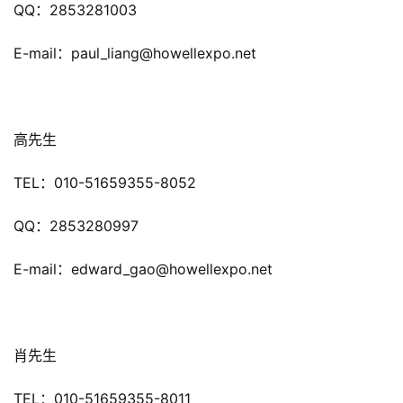
奖
QQ：2853281003
E-mail：paul_liang@howellexpo.net
7
月
高先生
3
TEL：010-51659355-8052
0
日
QQ：2853280997
游
E-mail：edward_gao@howellexpo.net
茶
对
接
肖先生
会
TEL：010-51659355-8011