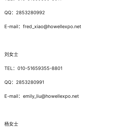
上
QQ：2853280992
海
站
E-mail：fred_xiao@howellexpo.net
中
刘女士
文
(
TEL：010-51659355-8801
中
国
QQ：2853280991
)
E-mail：emily_liu@howellexpo.net
杨女士