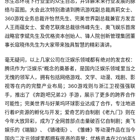
乐生态环境下行业里的众生百态，并详解未来行业发展的脉
络与蓝图。大会此次特别邀请到腾讯游戏副总裁高莉女士、
360游戏业务总裁许怡然先生、完美世界副总裁兼官方发言
人王雨蕴女士、爱奇艺联席总裁徐伟峰先生、奥飞娱乐首席
战略官李斌先生及优格资本创始人、锋人院创新管理集团董
事长寇晓伟先生为大家带来独具智慧的精彩演讲。
毫无疑问，以上几家公司在泛娱乐领域都有绝对的发言权：
腾讯作为“泛娱乐”概念的奠基者，是国内泛娱乐领域里当之
无愧的领军人，拥有包括网络游戏、文学、动漫、戏剧、影
视等在内的完整产业布局；360游戏则与浙江卫视强强联
手，推出了《奔跑吧兄弟2》手游，展示了更多的跨界合作
可能性；完美世界与好莱坞环球影业达成了合作，专注地进
行着IP资源的孵化与开发；爱奇艺的自制剧《老九门》则在
今年大放异彩，成为了全网首部点击量破百亿自制剧；奥飞
娱乐的《端脑》、《镇魂街》、《雏蜂》等动漫作品在当今
国内二次元领域里都拥有很高的声誉；优格资本在2016年5