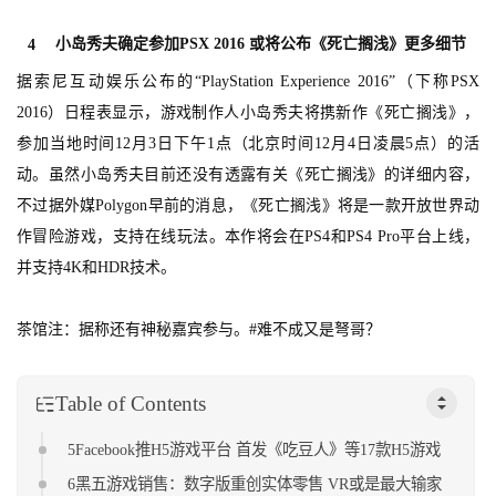
茶
原
小岛秀夫确定参加PSX 2016 或将公布《死亡搁浅》更多细节
4
创
据索尼互动娱乐公布的“PlayStation Experience 2016”（下称PSX
2016）日程表显示，游戏制作人小岛秀夫将携新作《死亡搁浅》，
游
参加当地时间12月3日下午1点（北京时间12月4日凌晨5点）的活
戏
业
动。虽然小岛秀夫目前还没有透露有关《死亡搁浅》的详细内容，
界
不过据外媒Polygon早前的消息，《死亡搁浅》将是一款开放世界动
作冒险游戏，支持在线玩法。本作将会在PS4和PS4 Pro平台上线，
手
并支持4K和HDR技术。
机
游
茶馆注：据称还有神秘嘉宾参与。#难不成又是弩哥？
戏
Table of Contents
单
机
5Facebook推H5游戏平台 首发《吃豆人》等17款H5游戏
游
戏
6黑五游戏销售：数字版重创实体零售 VR或是最大输家