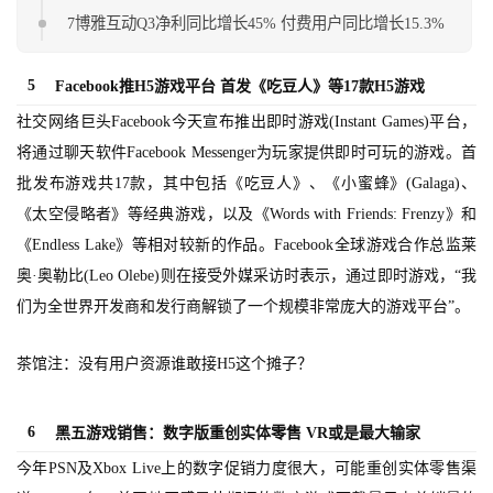
7博雅互动Q3净利同比增长45% 付费用户同比增长15.3%
休
闲
5
Facebook推H5游戏平台 首发《吃豆人》等17款H5游戏
游
社交网络巨头Facebook今天宣布推出即时游戏(Instant Games)平台，
戏
将通过聊天软件Facebook Messenger为玩家提供即时可玩的游戏。首
批发布游戏共17款，其中包括《吃豆人》、《小蜜蜂》(Galaga)、
2
0
《太空侵略者》等经典游戏，以及《Words with Friends: Frenzy》和
2
《Endless Lake》等相对较新的作品。Facebook全球游戏合作总监莱
5
奥·奥勒比(Leo Olebe)则在接受外媒采访时表示，通过即时游戏，“我
第
们为全世界开发商和发行商解锁了一个规模非常庞大的游戏平台”。
十
三
茶馆注：没有用户资源谁敢接H5这个摊子？
届
金
茶
6
黑五游戏销售：数字版重创实体零售 VR或是最大输家
奖
今年PSN及Xbox Live上的数字促销力度很大，可能重创实体零售渠