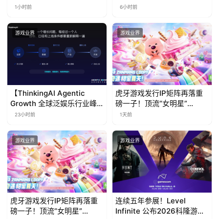
免费试玩公开
线，多重福利与全新内容同
1小时前
6小时前
步开启
游戏业界
游戏业界
【ThinkingAI Agentic
虎牙游戏发行IP矩阵再落重
Growth 全球泛娱乐行业峰
磅一子！顶流“女明星”
会】Agent 时代，人到底负
ZANMANG LOOPY 正版3D
23小时前
1天前
责什么
消除手游《消消奇遇》惊喜
曝光
游戏业界
游戏业界
虎牙游戏发行IP矩阵再落重
连续五年参展！Level
磅一子！顶流“女明星”
Infinite 公布2026科隆游戏