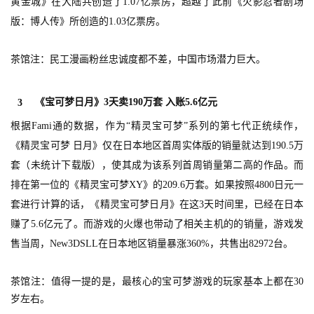
黄金城》在大陆共创造了1.07亿票房，超越了此前《火影忍者剧场
版：博人传》所创造的1.03亿票房。
茶馆注：民工漫画粉丝忠诚度都不差，中国市场潜力巨大。
《宝可梦日月》3天卖190万套 入账5.6亿元
3
根据Fami通的数据，作为“精灵宝可梦”系列的第七代正统续作，
《精灵宝可梦 日月》仅在日本地区首周实体版的销量就达到190.5万
套（未统计下载版），使其成为该系列首周销量第二高的作品。而
排在第一位的《精灵宝可梦XY》的209.6万套。如果按照4800日元一
套进行计算的话，《精灵宝可梦日月》在这3天时间里，已经在日本
赚了5.6亿元了。而游戏的火爆也带动了相关主机的的销量，游戏发
售当周，New3DSLL在日本地区销量暴涨360%，共售出82972台。
首
页
茶馆注：值得一提的是，最核心的宝可梦游戏的玩家基本上都在30
岁左右。
游