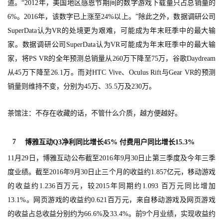
道。“2012年，美国地区感恩节期间的数字游戏下载量只占总销量的
6%。2016年，该数字已上涨至24%以上。”除此之外，数据调研公司
7
SuperData认为VR的处境更为艰难，可能成为年末旺季中的最大输
月
家。数据调研公司SuperData认为VR可能成为年末旺季中的最大输
家，将PS VR的全年预测总销量从260万下降至75万，谷歌Daydream
3
从45万下降至26.1万。而对HTC Vive、Oculus Rift与Gear VR的预测
0
销量则维持不变，分别为45万、35.5万及230万。
日
茶馆注：不存在收藏的话，不管什么介质，越方便越好。
游
茶
7
博雅互动Q3净利同比增长45% 付费用户同比增长15.3%
对
11月29日，博雅互动公布截至2016年9月30日止第三季度及今年三季
接
度业绩。截至2016年9月30日止三个月的收益约1.857亿元，移动游戏
的收益约1.236百万元，较2015年同期约1.093 百万元同比增加
会
13.1%。网页游戏的收益约0.621百万元，来自移动游戏及网页游戏
上
的收益占总收益分别约为66.6%及33.4%。前9个月业绩，实现收益约