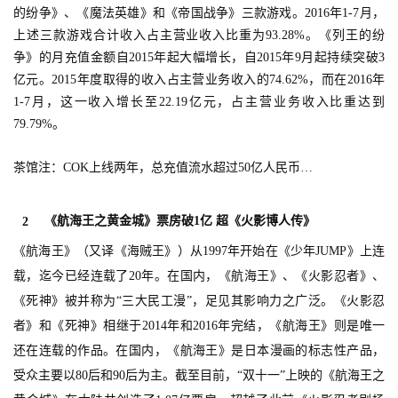
的纷争》、《魔法英雄》和《帝国战争》三款游戏。2016年1-7月，
上述三款游戏合计收入占主营业收入比重为93.28%。《列王的纷
争》的月充值金额自2015年起大幅增长，自2015年9月起持续突破3
亿元。2015年度取得的收入占主营业务收入的74.62%，而在2016年
1-7月，这一收入增长至22.19亿元，占主营业务收入比重达到
79.79%。
茶馆注：COK上线两年，总充值流水超过50亿人民币…
《
航海王之黄金城
》票房破1亿 超《
火影博人传
》
2
《航海王》（又译《海贼王》）从1997年开始在《少年JUMP》上连
载，迄今已经连载了20年。在国内，《航海王》、《火影忍者》、
《死神》被并称为“三大民工漫”，足见其影响力之广泛。《火影忍
者》和《死神》相继于2014年和2016年完结，《航海王》则是唯一
还在连载的作品。在国内，《航海王》是日本漫画的标志性产品，
受众主要以80后和90后为主。截至目前，“双十一”上映的《航海王之