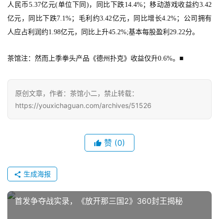
海
人民币5.37亿元(单位下同)，同比下跌14.4%；移动游戏收益约3.42
站
亿元，同比下跌7.1%；毛利约3.42亿元，同比增长4.2%；公司拥有
人应占利润约1.98亿元，同比上升45.2%;基本每股盈利29.22分。
中
茶馆注：然而上季拳头产品《德州扑克》收益仅升0.6%。
■
文
(
中
原创文章，作者：茶馆小二，禁止转载：
国
https://youxichaguan.com/archives/51526
)
赞
(0)
生成海报
首发争夺战实录，《放开那三国2》360封王揭秘