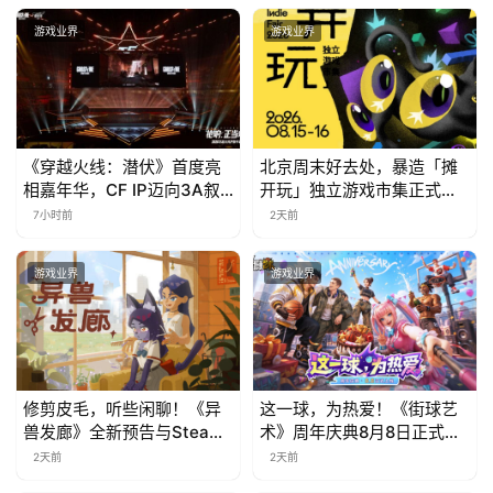
会
游戏业界
游戏业界
上
海
站
《穿越火线：潜伏》首度亮
北京周末好去处，暴造「摊
相嘉年华，CF IP迈向3A叙
开玩」独立游戏市集正式开
事新高度
票！
7小时前
2天前
中
文
游戏业界
游戏业界
(
中
国
)
修剪皮毛，听些闲聊！《异
这一球，为热爱！《街球艺
兽发廊》全新预告与Steam
术》周年庆典8月8日正式上
免费试玩公开
线，多重福利与全新内容同
2天前
2天前
步开启