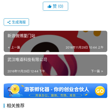
金
赞
(0)
茶
奖
生成海报
新浪微博厦门站
7
月
上一篇
2016年11月29日 10:44 上午
3
武汉唯道科技有限公司
0
日
2016年11月29日 12:44 下午
下一篇
游
茶
对
相关推荐
接