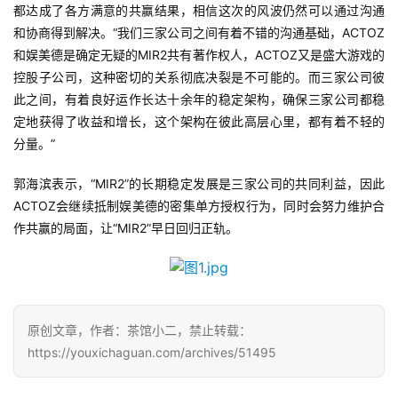
单
都达成了各方满意的共赢结果，相信这次的风波仍然可以通过沟通
机
和协商得到解决。“我们三家公司之间有着不错的沟通基础，ACTOZ
游
和娱美德是确定无疑的MIR2共有著作权人，ACTOZ又是盛大游戏的
戏
控股子公司，这种密切的关系彻底决裂是不可能的。而三家公司彼
此之间，有着良好运作长达十余年的稳定架构，确保三家公司都稳
休
定地获得了收益和增长，这个架构在彼此高层心里，都有着不轻的
闲
分量。”
游
戏
郭海滨表示，“MIR2”的长期稳定发展是三家公司的共同利益，因此
ACTOZ会继续抵制娱美德的密集单方授权行为，同时会努力维护合
作共赢的局面，让“MIR2”早日回归正轨。
2
0
2
5
第
原创文章，作者：茶馆小二，禁止转载：
十
https://youxichaguan.com/archives/51495
三
届