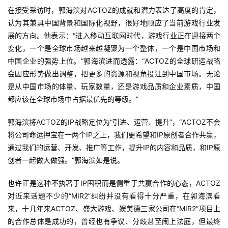
页
在接受采访时，郭海滨对ACTOZ的成就和潜力表达了高度的肯定，
认为其兼具中国背景和国际化视野，很好地顺应了当前游戏行业发
展的方向。他表示：“进入移动互联网时代，游戏行业正在迎接两个
游
变化，一个是全球市场越来越凝聚为一个整体，一个是中国市场和
茶
中国企业的强势上位。”郭海滨进而透露：“ACTOZ的全球研运战略
原
创
会因应形势做出调整，把更多的资源和视角投注到中国市场。无论
是从中国市场的体量、玩家数量，还是游戏品质和企业素质，中国
都应该在全球市场中占据最优先的等级。”
游
戏
郭海滨将ACTOZ的IP战略定位为“引进、运营、提升”，“ACTOZ不会
业
将公司命运押宝在一两个IP之上，我们更希望和IP原创者合作共赢，
界
通过我们的运营、开发、推广等工作，提升IP的内容和品质，和IP原
创者一起做大做强。”郭海滨如是说。
手
机
也许正是这种不执著于IP囤积而是侧重于共赢合作的心态，ACTOZ
游
对近来话题不少的“MIR2”纠纷并没有看得十分严重，在郭海滨看
戏
来，十几年来ACTOZ、盛大游戏、娱美德三家公司在“MIR2”项目上
的合作总体是成功的，曾经也有争议、分歧甚至闹上法庭，但最终