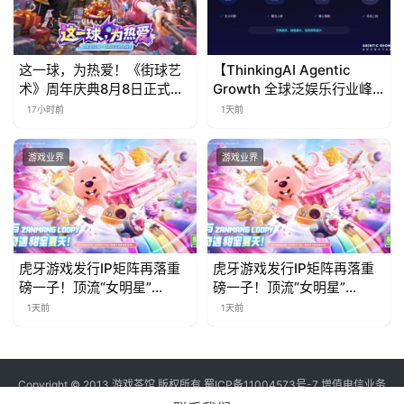
中
这一球，为热爱！《街球艺
【ThinkingAI Agentic
文
术》周年庆典8月8日正式上
Growth 全球泛娱乐行业峰
(
线，多重福利与全新内容同
会】Agent 时代，人到底负
17小时前
1天前
中
步开启
责什么
国
游戏业界
游戏业界
)
虎牙游戏发行IP矩阵再落重
虎牙游戏发行IP矩阵再落重
磅一子！顶流“女明星”
磅一子！顶流“女明星”
ZANMANG LOOPY 正版3D
ZANMANG LOOPY 正版3D
1天前
1天前
消除手游《消消奇遇》惊喜
消除手游《消消奇遇》惊喜
曝光
曝光
Copyright © 2013 游戏茶馆 版权所有
蜀ICP备11004573号-7
增值电信业务
经营许可证 川B2-20170060号