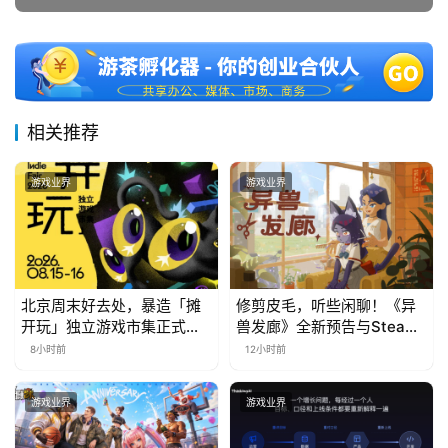
月
3
0
相关推荐
日
游
游戏业界
游戏业界
茶
对
接
北京周末好去处，暴造「摊
修剪皮毛，听些闲聊！《异
会
开玩」独立游戏市集正式开
兽发廊》全新预告与Steam
票！
免费试玩公开
8小时前
12小时前
上
海
游戏业界
游戏业界
站