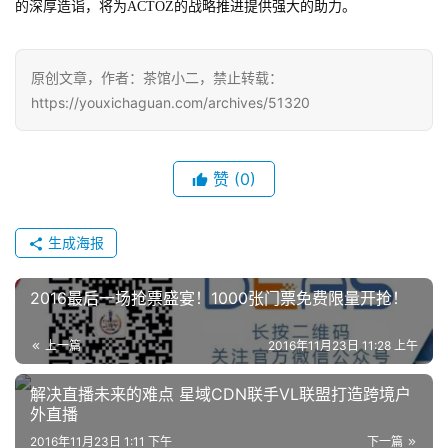
的深厚造诣，将为ACTOZ的战略推进提供强大的助力。
闲
游
戏
原创文章，作者：茶馆小二，禁止转载：
https://youxichaguan.com/archives/51320
2
0
2
赞
(0)
5
第
十
生成海报
三
届
2016最后一场抢票盛宴！1000张门票免费限量开抢！
金
茶
上一篇
2016年11月23日 11:28 上午
奖
解决直播未来的难点 星域CDN联手VL联盟打造跨境户
外直播
2016年11月23日 1:11 下午
下一篇
7