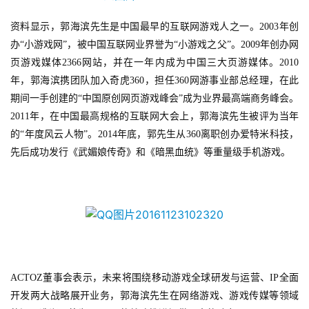
资料显示，郭海滨先生是中国最早的互联网游戏人之一。2003年创
游
办“小游戏网”，被中国互联网业界誉为“小游戏之父”。2009年创办网
戏
页游戏媒体2366网站，并在一年内成为中国三大页游媒体。2010
业
年，郭海滨携团队加入奇虎360，担任360网游事业部总经理，在此
界
期间一手创建的“中国原创网页游戏峰会”成为业界最高端商务峰会。
2011年，在中国最高规格的互联网大会上，郭海滨先生被评为当年
手
的“年度风云人物”。2014年底，郭先生从360离职创办爱特米科技，
机
先后成功发行《武媚娘传奇》和《暗黑血统》等重量级手机游戏。
游
戏
单
机
游
戏
ACTOZ董事会表示，未来将围绕移动游戏全球研发与运营、IP全面
开发两大战略展开业务，郭海滨先生在网络游戏、游戏传媒等领域
休