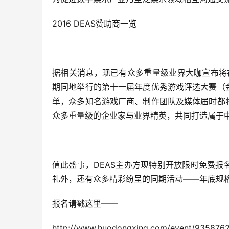
2016 DEAS赞助商一览
据相关消息，现已有众多重量级业界大咖宣布将在
期同地举行的第十一届年度优秀游戏评选大赛（
单，众多知名游戏厂商、制作团队及媒体届时都
众多重量级的企业家与业界精英，共同打造属于
值此盛事，DEAS主办方现特别开放限时免费报
礼外，还有众多精彩纷呈的同期活动——年底规
报名请戳这里——
http://www.huodongxing.com/event/935876