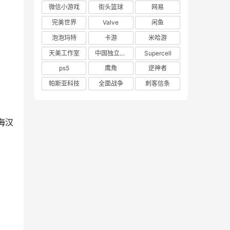
微信小游戏
街头篮球
网易
完美世界
Valve
闲鱼
泡泡玛特
卡游
米哈游
天美工作室
中国独立游戏联盟
Supercell
ps5
鹰角
逆神者
帕斯亚科技
全面战争
刺客信条
海汉