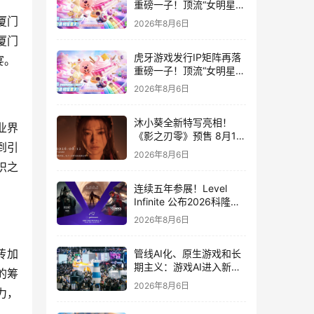
重磅一子！顶流“女明星”
ZANMANG LOOPY 正版
厦门
2026年8月6日
3D消除手游《消消奇遇》
厦门
惊喜曝光
虎牙游戏发行IP矩阵再落
宴。
重磅一子！顶流“女明星”
ZANMANG LOOPY 正版
2026年8月6日
3D消除手游《消消奇遇》
惊喜曝光
沐小葵全新特写亮相！
业界
《影之刃零》预售 8月12
到引
日开启
2026年8月6日
识之
连续五年参展！Level
Infinite 公布2026科隆游
戏展产品阵容
2026年8月6日
砖加
管线AI化、原生游戏和长
期主义：游戏AI进入新共
的筹
识时代
2026年8月6日
力，