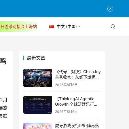
30日游茶对接会上海站
中文 (中国)
最新文章
鸣
《代号：对决》ChinaJoy
首秀收官：从线下爆满看
见玩家的真实期待
2026年8月6日
【ThinkingAI Agentic
2月
Growth 全球泛娱乐行业
展态
峰会】Agent 时代，人到
2026年8月6日
底负责什么
与趋
虎牙游戏发行IP矩阵再落