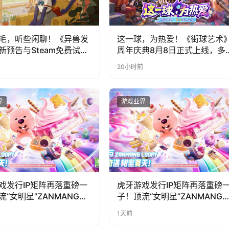
毛，听些闲聊！《异兽发
这一球，为热爱！《街球艺术
新预告与Steam免费试玩
周年庆典8月8日正式上线，多
福利与全新内容同步开启
20小时前
界
游戏业界
戏发行IP矩阵再落重磅一
虎牙游戏发行IP矩阵再落重磅
流“女明星”ZANMANG
子！顶流“女明星”ZANMANG
PY 正版3D消除手游《消消
LOOPY 正版3D消除手游《消
1天前
惊喜曝光
奇遇》惊喜曝光