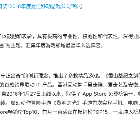
加以鼓励和表彰，具有极高的专业性、权威性和代表性，深得业
”
迹
为主题，汇集年度游戏领域最豪华入选阵容。
，守正出奇”的创新理念，推出了多款精品游戏。《蜀山战纪之剑
 IP 
的首款跨界联动
产品。蓝港互动携手吴奇隆、爱奇艺及安徽
2016
1
27
 App Store 
，自
年
月
日上线以来，取得了
免费榜第一、
成绩。魔幻动作冒险手游《黎明之光》手游首次实现手机、电脑
ore
Top10
TOP15
畅销榜
，首月一直活跃在畅销榜
，一度冲入榜