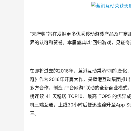
“
”
天府奖
旨在发掘更多优秀移动游戏产品及厂商
“
界的认可和赞誉。本届盛典以
回归游戏，见证奇
2016
在即将过去的
年，蓝港互动秉承“拥抱变化
2016
奇》作为
年开篇大作，是蓝港互动集团推出
多方合作，创造了“台网游”联动的全新商业模式
 41 
 TOP10
 TOP5 
榜连续
天稳居
、最高
的优异
30
App St
机三端互通，上线
小时后便迅速蹿升至
三。