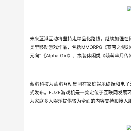
未来蓝港互动将坚持走精品化路线，继续加强在
MMORPG
2
类型移动游戏作品，包括
《苍穹之剑
Alpha Girl
元向”《
》、换装休闲类《萌萌芈月传
蓝港科技为蓝港互动集团在家庭娱乐终端和电子
FUZE
式发布。
游戏机是一款定位于互联网发展
为家庭多人娱乐提供较为全面的内容支持和接入