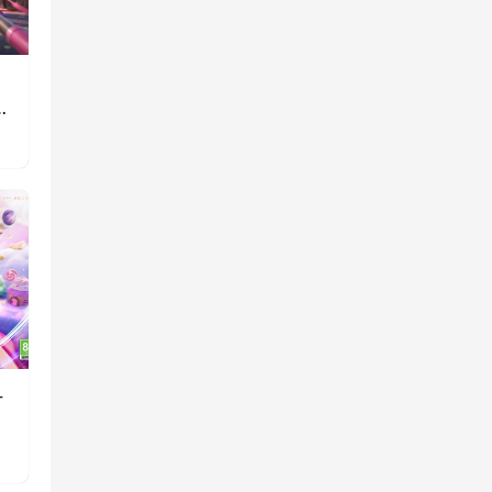
》
重
一
消