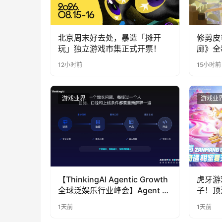
北京周末好去处，暴造「摊开
修剪皮
玩」独立游戏市集正式开票！
廊》全
公开
12小时前
15小时前
游戏业界
游戏业
【ThinkingAI Agentic Growth
虎牙游
全球泛娱乐行业峰会】Agent 时
子！顶
代，人到底负责什么
LOO
1天前
1天前
奇遇》