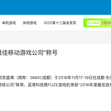
单机游戏
休闲游戏
2025第十三届金茶奖
7月
最佳移动游戏公司”称号
GMGC
2016
11
17-19
·
府奖盛典（简称：
成都）于
年
月
日在成都
东
FUZE
2016
游戏公司”殊荣，蓝港科技携
游戏机荣获“
年度最佳游