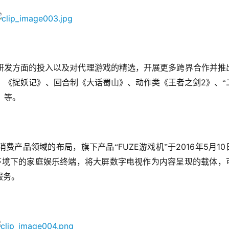
研发方面的投入以及对代理游戏的精选，开展更多跨界合作并推
2
》《捉妖记》、回合制《大话蜀山》、动作类《王者之剑
》、“
》等。
FUZE
2016
5
10
消费产品领域的布局，旗下产品“
游戏机”于
年
月
环境下的家庭娱乐终端，将大屏数字电视作为内容呈现的载体，
服务。