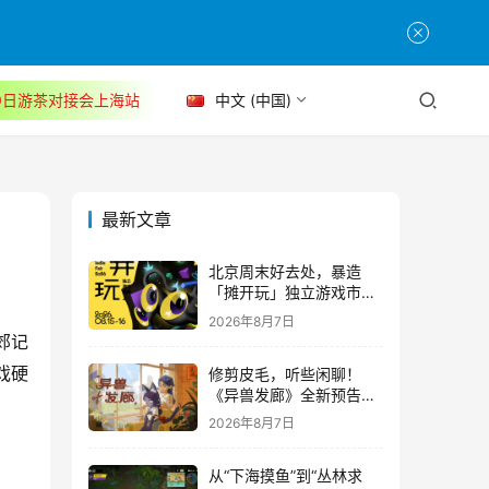
30日游茶对接会上海站
中文 (中国)
最新文章
北京周末好去处，暴造
「摊开玩」独立游戏市集
正式开票！
2026年8月7日
郊记
修剪皮毛，听些闲聊！
戏硬
《异兽发廊》全新预告与
Steam免费试玩公开
2026年8月7日
从“下海摸鱼”到“丛林求