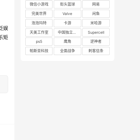
微信小游戏
街头篮球
网易
完美世界
Valve
闲鱼
泡泡玛特
卡游
米哈游
泛娱
天美工作室
中国独立游戏联盟
Supercell
乐矩
ps5
鹰角
逆神者
帕斯亚科技
全面战争
刺客信条