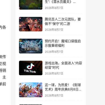
生”:《潜水员戴夫》
DLC《丛林》移动端定档
2026年8月7日
8月14日
腾讯百人二次元团队，要
做不“保守”的二游
内各
2026年8月7日
预约开启！魔域口袋版启
示服重磅福利
2026年8月7日
侠传
游戏出海，全面进入“内容
卫视
经营”时代
畅销
2026年8月7日
、主
单前
这一球，为热爱！《街球
艺术》周年庆典8月8日正
式上线，多重福利与全新
2026年8月7日
内容同步开启