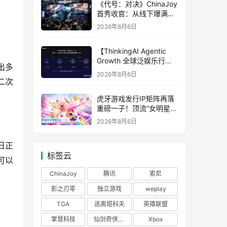
《代号：对决》ChinaJoy
首秀收官：从线下爆满看
见玩家的真实期待
2026年8月6日
【ThinkingAI Agentic
Growth 全球泛娱乐行业
出多
峰会】Agent 时代，人到
2026年8月6日
底负责什么
二次
虎牙游戏发行IP矩阵再落
重磅一子！顶流“女明星”
ZANMANG LOOPY 正版
2026年8月6日
3D消除手游《消消奇遇》
惊喜曝光
日正
标签云
可以
ChinaJoy
腾讯
索尼
影之刃零
独立游戏
weplay
TGA
逃离塔科夫
英雄联盟
掌慧科技
仙剑奇侠传四
Xbox