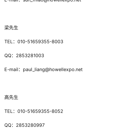
单
机
梁先生
游
戏
TEL：010-51659355-8003
休
QQ：2853281003
闲
游
E-mail：paul_liang@howellexpo.net
戏
2
0
高先生
2
5
TEL：010-51659355-8052
第
十
QQ：2853280997