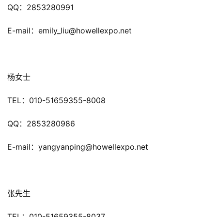
QQ：2853280991
接
E-mail：emily_liu@howellexpo.net
会
上
海
杨女士
站
TEL：010-51659355-8008
中
QQ：2853280986
文
(
E-mail：yangyanping@howellexpo.net
中
国
)
张先生
TEL：010-51659355-8037