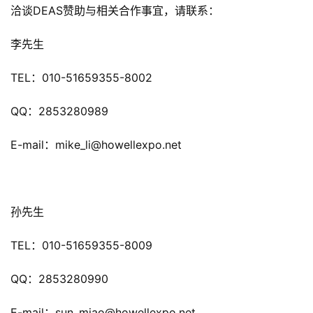
洽谈DEAS赞助与相关合作事宜，请联系：
首
李先生
页
TEL：010-51659355-8002
游
茶
QQ：2853280989
原
创
E-mail：mike_li@howellexpo.net
游
戏
业
孙先生
界
TEL：010-51659355-8009
手
机
QQ：2853280990
游
戏
E-mail：sun_miao@howellexpo.net