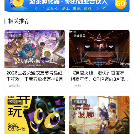
相关推荐
游戏业界
游戏业界
2026王者荣耀农友节青岛线
《穿越火线：潜伏》首度亮
下狂欢，王者万象棋定档9月
相嘉年华，CF IP迈向3A叙
事新高度
4小时前
1天前
游戏业界
游戏业界