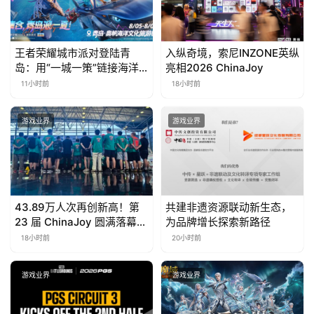
王者荣耀城市派对登陆青
入纵奇境，索尼INZONE英纵
岛：用“一城一策”链接海洋
亮相2026 ChinaJoy
场景，以双向奔赴带动夏日
11小时前
18小时前
文旅
游戏业界
游戏业界
43.89万人次再创新高！第
共建非遗资源联动新生态，
23 届 ChinaJoy 圆满落幕：
为品牌增长探索新路径
感谢有你，共赴这场“与 AI
18小时前
20小时前
同游”的盛夏之约
游戏业界
游戏业界