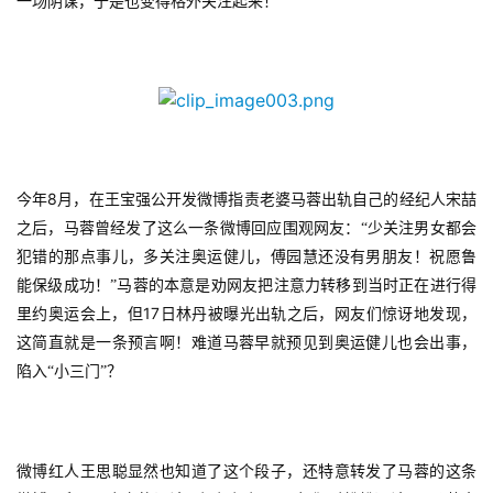
一场阴谋，于是也变得格外关注起来！
8
今年
月，在王宝强公开发微博指责老婆马蓉出轨自己的经纪人宋喆
之后，马蓉曾经发了这么一条微博回应围观网友：“少关注男女都会
犯错的那点事儿，多关注奥运健儿，傅园慧还没有男朋友！祝愿鲁
能保级成功！”马蓉的本意是劝网友把注意力转移到当时正在进行得
17
里约奥运会上，但
日林丹被曝光出轨之后，网友们惊讶地发现，
这简直就是一条预言啊！难道马蓉早就预见到奥运健儿也会出事，
陷入“小三门”？
微博红人王思聪显然也知道了这个段子，还特意转发了马蓉的这条