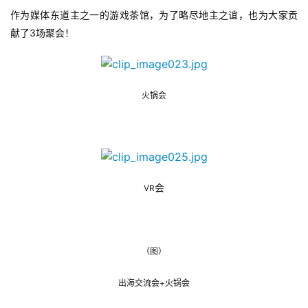
上
作为媒体东道主之一的游戏茶馆，为了略尽地主之谊，也为大家贡
3
献了
场聚会！
海
站
火锅会
中
文
(
中
国
VR
会
)
（图）
出海交流会+火锅会