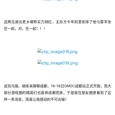
游
戏
这两位湖北老乡堪称实力网红，主办方今年刻意安排了他与雷军坐
休
在一起，对，在一起！！！
闲
游
戏
2
0
2
5
第
16-18
GMGC
说完乌镇，继续来聊聊成都，
日
成都站正式开跑，而大
十
部分游戏圈的精英们也直奔成都而来，于是我在朋友圈里看到了这
三
样一条消息，简直让我感动的不可言喻！
届
金
茶