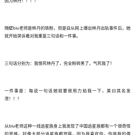
因为林丹！！！！
biu
隔壁
老师是林丹的铁粉，但是自从网上爆出林丹出轨事件后，她
就开始哭诉着对我重复三句话和一件事。
三句话分别为：我恨死林丹了，完全粉转黑了，气死我了！
一件事是：每说一句话她就要很用力掐我一下，美曰其名发
泄！！！
biu
从
老师这种一线追星族身上我发现了中国追星族都有一个很奇怪
的思维。好像大部分追星族都觉得，因为我喜欢你，你是我的偶