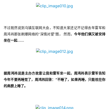
游
茶
原
创
不过既然说到乌镇互联网大会，不知道大家还记不记得去年雷军和
周鸿祎那张刷爆网络的“深情对望”图，
然而，
今年他们俩又被安排
游
坐在一起……
戏
业
界
手
据周鸿祎说是主办方故意让我和雷军坐一起，周鸿祎表示雷军告知
机
今年不要再睡觉了，周鸿祎回答：”不睡了，如果再睡，只能枕在你
游
的肩膀上睡了。
戏
单
机