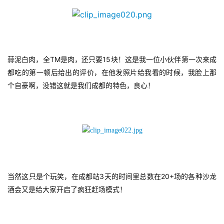
奖
7
TM
15
蒜泥白肉，全
是肉，还只要
块！这是我一位小伙伴第一次来成
月
都吃的第一顿后给出的评价，在他发照片给我看的时候，我脸上那
个自豪啊，没错这就是我们成都的特色，良心！
3
0
日
游
茶
3
20+
当然这只是个玩笑，在成都站
天的时间里总数在
场的各种沙龙
对
酒会又是给大家开启了疯狂赶场模式！
接
会