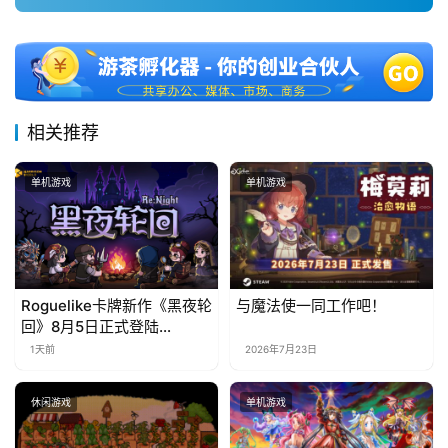
对
接
会
相关推荐
上
海
单机游戏
单机游戏
站
中
Roguelike卡牌新作《黑夜轮
与魔法使一同工作吧！
文
回》8月5日正式登陆
(
Steam，首发9折优惠开启
1天前
2026年7月23日
中
国
)
休闲游戏
单机游戏