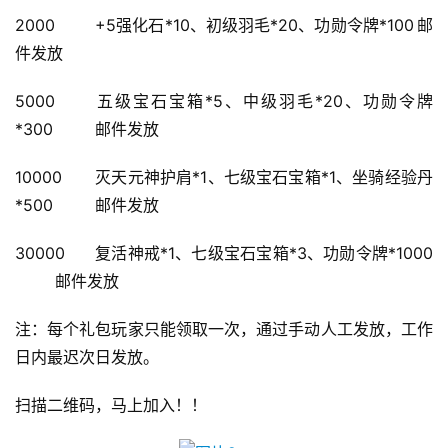
游
2000
+5强化石*10、初级羽毛*20、功勋令牌*100
邮
戏
件发放
单
5000
五级宝石宝箱*5、中级羽毛*20、功勋令牌
机
*300
邮件发放
游
戏
10000
灭天元神护肩*1、七级宝石宝箱*1、坐骑经验丹
*500
邮件发放
休
闲
30000
复活神戒*1、七级宝石宝箱*3、功勋令牌*1000
游
邮件发放
戏
注：每个礼包玩家只能领取一次，通过手动人工发放，工作
2
日内最迟次日发放。
0
2
扫描二维码，马上加入！！
5
第