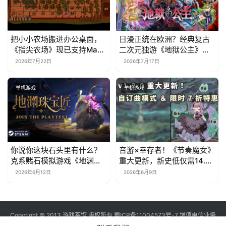
把小小农场搬进办公桌面，
日漫正统在欧洲？经典复古
《指尖农场》现已支持Mac
二次元独游《地狱公主》现
系统！
已EA上线
2026年7月22日
2026年7月17日
单机游戏
单机游戏
你说你这块石头里有什么？
音游×幸存者！《节奏魔女》
克系赌石模拟游戏《地渊珠
重大更新，新史低仅需14.7
宝匠》6月12日开启Steam
元
2026年6月12日
2026年6月9日
免费测试！
Copyright © 2013 游戏茶馆 版权所有
蜀ICP备11004573号-7
增值电信业务
经营许可证 川B2-20170060号