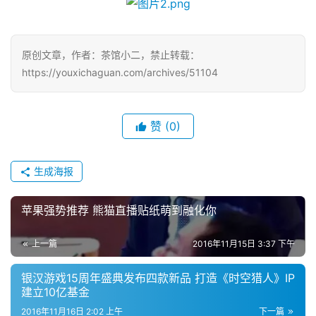
十
三
届
原创文章，作者：茶馆小二，禁止转载：
金
https://youxichaguan.com/archives/51104
茶
奖
赞
(0)
7
生成海报
月
3
苹果强势推荐 熊猫直播贴纸萌到融化你
0
上一篇
2016年11月15日 3:37 下午
日
银汉游戏15周年盛典发布四款新品 打造《时空猎人》IP
游
建立10亿基金
茶
2016年11月16日 2:02 上午
下一篇