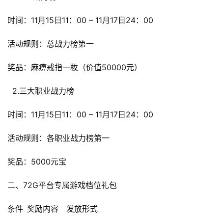
时间：11月15日11：00 – 11月17日24：00
首
活动规则：总战力榜第一
页
奖品：麻痹戒指一枚（价值50000元）
游
茶
  2.三大职业战力榜
原
创
时间：11月15日11：00 – 11月17日24：00
游
活动规则：各职业战力榜第一
戏
业
奖品：5000元宝
界
二、72G平台专属游戏档位礼包
手
条件
奖励内容
发放形式
机