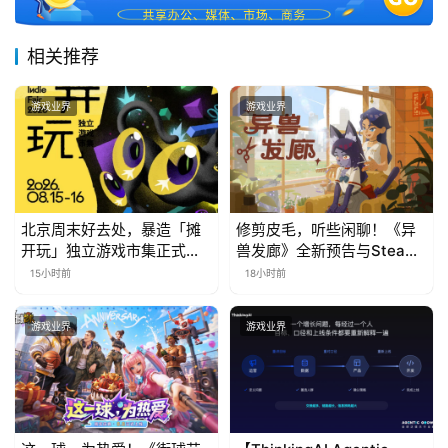
相关推荐
游戏业界
游戏业界
北京周末好去处，暴造「摊
修剪皮毛，听些闲聊！《异
开玩」独立游戏市集正式开
兽发廊》全新预告与Steam
票！
免费试玩公开
15小时前
18小时前
游戏业界
游戏业界