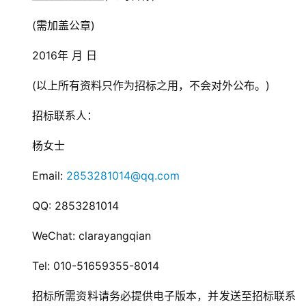
戏
　　(需加盖公章)
2
　　2016年 月 日
0
2
　　(以上所有资料只作为招标之用，不会对外公布。)
5
　　招标联系人：
第
十
　　杨女士
三
届
　　Email:
 2853281014@qq.com
金
茶
　　QQ: 2853281014
奖
　　WeChat: clarayangqian
　　Tel: 010-51659355-8014
7
　　招标所需资料请务必提供电子版本，并发送至招标联系
月