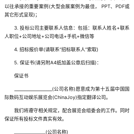
游
以往承接的重要案例(大型会展案例为最佳， PPT、PDF或
戏
其它形式呈现)；
业
界
　　3. 投标公司主要联系人信息：包括：联系人姓名+联系
人职位+公司地址+公司电话+手机+微信等
手
　　4. 招标报价单(请联系“招标联系人”索取)
机
游
　　5. 保证书(请另附A4纸加盖公章后扫描)：
戏
　　保证书
单
机
　　__________________(公司名称)愿意成为第十五届中国国
游
际数码互动娱乐展览会(ChinaJoy)指定翻译公司。
戏
　　我们将遵守相关规定，配合展览会组委会的工作。同时
休
保证所有投标文件真实有效。
闲
　　_______________(公司名称)
游