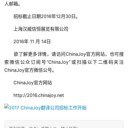
人邮箱。
3
　　招标截止日期2016年12月30日。
0
　　上海汉威信恒展览有限公司
日
游
　　2016年 11 月 14日
茶
　　欲了解更多详情，请访问ChinaJoy官方网站，也可搜
对
索微信公众订阅号“ChinaJoy”或扫描以下二维码关注
ChinaJoy官方微信公号。
接
会
　　ChinaJoy官方网站
上
　　http://2016.chinajoy.net
海
站