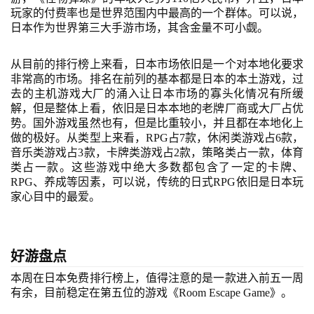
玩家的付费率也是世界范围内中最高的一个群体。可以说，
首
日本作为世界第三大手游市场，其含金量不可小觑。
页
从目前的排行榜上来看，日本市场依旧是一个对本地化要求
游
非常高的市场。排名在前列的基本都是日本的本土游戏，过
去的主机游戏大厂的涌入让日本市场的寡头化情况有所缓
茶
解，但是整体上看，依旧是日本本地的老牌厂商或大厂占优
原
势。国外游戏虽然也有，但是比重较小，并且都在本地化上
创
做的极好。从类型上来看，
RPG占7款，休闲类游戏占6款，
音乐类游戏占3款，卡牌类游戏占2款，策略类占一款，体育
游
类占一款。这些游戏中绝大多数都包含了一定的卡牌、
RPG、养成等因素，可以说，传统的日式RPG依旧是日本玩
戏
家心目中的最爱。
业
界
好游盘点
手
机
本周在日本免费排行榜上，值得注意的是一款进入前五一周
游
有余，目前稳定在第五位的游戏《
Room Escape Game》。
戏