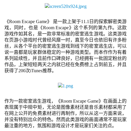
单
机
《
Room Escape Game》 是一款上架于11.1日的探索解密类游
游
戏，同时，也是《Room Escape》这个系列的第九作。这款
游戏作如其名，是一款非常标准的密室逃生游戏。这类游戏
戏
在页游小游戏时代曾经风靡一时，直至今日也依旧有许多粉
丝，从各个平台的密室逃生游戏到线下的密室逃生店，可以
休
说一直都是玩家群体稳定的一种游戏类型。而本作作为有着
闲
系列延续性，并且前作口碑良好，已经拥有一批固定粉丝的
游
作品，上架短短两天之内就已经在免费榜上占到前五，并且
获得了200次iTunes推荐。
戏
2
0
作为一款密室逃生游戏，《
Room Escape Game》在画面上的
2
表现属于中规中矩，无论是图像素材还是音乐素材都采用了
5
在网上公开的免费素材进行再制作，所以从这一方面来说，
第
并没有特别出众的特色。然而此类游戏的画面通常不是玩家
十
最注重的地方，氛围和游戏设计才是玩家们关注的点。
三