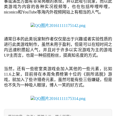
事或演出方面有非常亮眼的表现，并以此吸引玩家，而以此
接
类游戏为内容的各种实况视频等，也在包括哔哩哔哩，
niconico和YouTube等海内外视频网站上有相当的人气。
会
上
海
通常日本的此类玩家制作者仅仅是出于兴趣或者实验性质的
站
进行此类游戏制作，虽然未用于盈利，但是可以在短时间之
内迅速积攒起人气，并且对于许多以实况游戏为主的游戏
UP主而言，也是一种招揽粉丝，提高知名度的方式。
中
当然，还有一些密室类游戏会加入其他的一些元素，比如
文
11.6上架，目前排在本周免费榜第十位的《厕所逃脱》游
(
戏，就加入了些许猎奇元素，虽然可能有些三俗嫌疑，但是
中
也不失为一种吸人眼球，博人一笑的好方式。
国
)