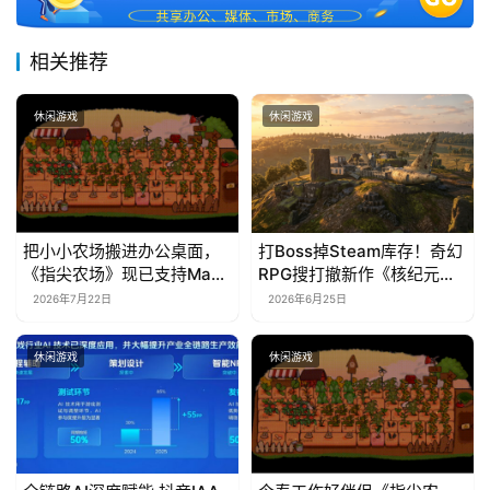
相关推荐
休闲游戏
休闲游戏
把小小农场搬进办公桌面，
打Boss掉Steam库存！奇幻
《指尖农场》现已支持Mac
RPG搜打撤新作《核纪元》
系统！
正式上线Steam：武器属性
2026年7月22日
2026年6月25日
全靠手造，暴死全掉光！
休闲游戏
休闲游戏