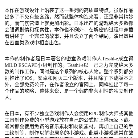
届
本作在游戏设计上沿袭了这一系列的高质量特点，虽然作品
金
出多了不免有些套路，然而就整体构造来看，还是非常精妙
茶
的。而气氛营造上就更加出彩。日本出产的游戏绝大多数都
奖
会强调剧情和探索性，本作也不例外，在解密的过程中穿插
着讲述了一个完整的故事，并且设立了两个结局，演出效果
在密室类游戏中相当出色。
7
本作的制作者是日本著名的密室游戏制作人
Tesshi-e成立得
MILD ESCAPE小组制作的。Tesshi-e以一己之力完成绝大多
月
数的制作工作，同时是这个系列的核心人物。整个系列都分
别推出了iOS，安卓和网页三个版本，并且除了下载版本之
3
外，全部免费公开，在作者设立的官网上，同样挂出了每一
0
个作品的攻略，整体来说，是一个偏向非营利性的独立制作
人。
日
游
在日本，有不少独立游戏制作人会使用
RPG制作大师或其他
工具制作免费的小型游戏放在自己的公式站上供玩家下载。
茶
通常都会使用免费的音乐素材和材质素材，再加上自己的手
工绘制等，制作以解密居多的小游戏。此类小游戏通常在故
对