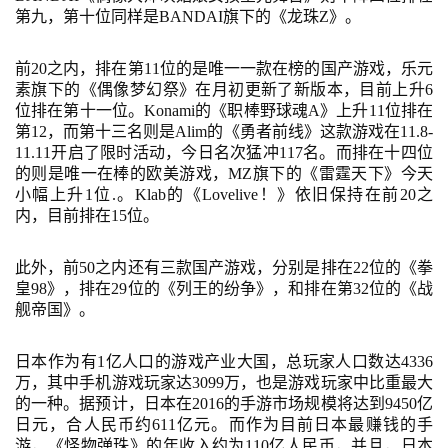
第九，第十位同样是BANDAI旗下的《龙珠Z》。
前
20之内，排在第11位的是唯一一款在榜的国产游戏，乐元
素旗下的《偶像梦幻祭》在月初更新了新版本，目前上升6
位排在第十一位。Konami的《职棒野球魂A》上升11位排在
第12，而第十三名则是Alim的《勇者前线》这款游戏在11.8-
11.11开启了限时活动，今日名次猛冲117名。而排在十四位
的则是唯一在棒的欧美游戏，MZ旗下的《雷霆天下》今天
小幅上升1位.。Klab的《Lovelive！》依旧保持在前20之
内，目前排在15位。
此外，前
50之内还有三款国产游戏，分别是排在22位的《拳
皇98》，排在29位的《列王的纷争》，和排在第32位的《战
舰帝国》。
日本作为有
1亿人口的游戏产业大国，总玩家人口数达4336
万，其中手机游戏玩家达3099万，也是游戏玩家中比重最大
的一种。据预计，日本在2016的手游市场规模将达到9450亿
日元，合人民币约611亿元。而作为目前日本最赚钱的手
游，《怪物弹珠》的年收入约为110亿人民币，并且，日本