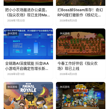
把小小农场搬进办公桌面，
打Boss掉Steam库存！奇幻
《指尖农场》现已支持Mac
RPG搜打撤新作《核纪元》
系统！
正式上线Steam：武器属性
2026年7月22日
2026年6月25日
全靠手造，暴死全掉光！
休闲游戏
休闲游戏
全链路AI深度赋能 抖音IAA
今春工作好伴侣《指尖农
小游戏开启确定性增长新周
场》现已上线
期
2026年5月13日
2026年4月20日
休闲游戏
休闲游戏