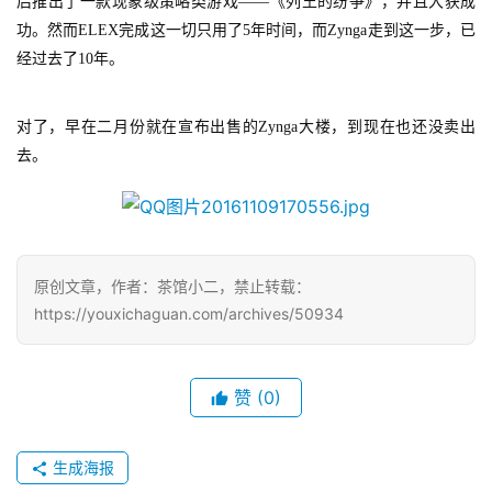
上
后推出了一款现象级策略类游戏——《列王的纷争》，并且大获成
功。然而ELEX完成这一切只用了5年时间，而Zynga走到这一步，已
海
经过去了10年。
站
对了，早在二月份就在宣布出售的Zynga大楼，到现在也还没卖出
去。
中
文
(
中
国
原创文章，作者：茶馆小二，禁止转载：
)
https://youxichaguan.com/archives/50934
赞
(0)
生成海报