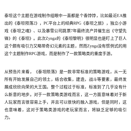
游
茶
泰坦这个主题在游戏制作组眼中一直都是个香饽饽，比如最近EA推
原
出的《泰坦陨落2》，PC平台上的经典RPG《泰坦之旅》，独立小游
创
戏《泰坦之魂》、以及暴雪公司跳票7年最终流产并催生出《守望先
锋》的《泰坦》。此次Zynga的《泰坦黎明》很明显也是盯上了巨人
游
这个颇有吸引力又略带奇幻元素的主题，然而Zynga没有惯例式的用
戏
这个主题制作RPG游戏，而是制作了一款策略类的重度手游。
业
界
从预告片来看，《泰坦陨落》是一款非常标准的策略游戏，从一无
手
所有开始发展自己的领土，结合收集，建造，战斗等要素，最终发
机
展成欣欣向荣的大王国。整个过程过于标准，标准到了几乎没有什
游
么新意的地步。对于一款策略类游戏而言，这一方面意味着对于新
戏
人玩家而言很容易上手，并且可以很快的融入游戏，但是同时，这
也意味着，这对于策略类游戏的老玩家而言，将缺乏足够的吸引
单
力。
机
游