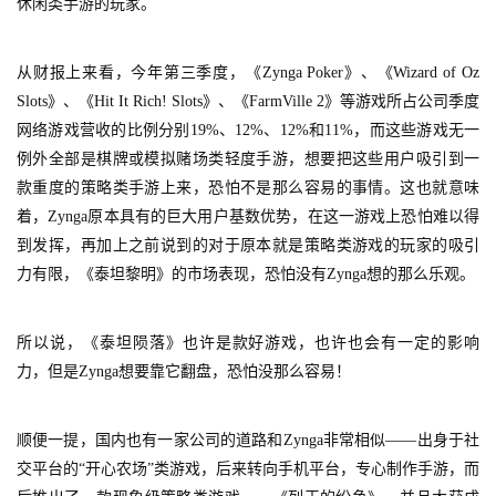
休闲类手游的玩家。
从财报上来看，今年第三季度，《Zynga Poker》、《Wizard of Oz 
7
Slots》、《Hit It Rich! Slots》、《FarmVille 2》等游戏所占公司季度
网络游戏营收的比例分别19%、12%、12%和11%，而这些游戏无一
月
例外全部是棋牌或模拟赌场类轻度手游，想要把这些用户吸引到一
3
款重度的策略类手游上来，恐怕不是那么容易的事情。这也就意味
0
着，Zynga原本具有的巨大用户基数优势，在这一游戏上恐怕难以得
到发挥，再加上之前说到的对于原本就是策略类游戏的玩家的吸引
日
力有限，《泰坦黎明》的市场表现，恐怕没有Zynga想的那么乐观。
游
茶
所以说，《泰坦陨落》也许是款好游戏，也许也会有一定的影响
力，但是
Zynga想要靠它翻盘，恐怕没那么容易！
对
接
顺便一提，国内也有一家公司的道路和Zynga非常相似——出身于社
会
交平台的“开心农场”类游戏，后来转向手机平台，专心制作手游，而