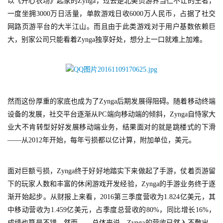
以《开心农场》起家的Zynga，过去是北美页游界当仁不让的王者，
一度坐拥3000万日活量，单款游戏日收6000万人民币，占据了社交
网路页游平台的大半江山。而且由于此类游戏对于用户基数依赖巨
大，别家公司只能看着Zynga独享好处，想分上一口就难上加难。
然而这份厚重的家底也成为了Zynga后期发展得阻碍。随着移动终端
设备的发展，社交平台逐渐从PC端向移动端的倾斜，Zynga自恃家大
业大不肯转型好好发展移动端业务，结果面对的就是跳楼式的下滑
——从2012年开始，每年亏损都以亿计算，附加单位，美元。
面对巨额亏损，Zynga终于好好地踏实下来做起了手游，仗着页游留
下的玩家人数和丰富的休闲游戏开发经验，Zynga的手游业务终于逐
渐开始起步。从财报上来看，2016第三季度营收为1.824亿美元，其
中移动营收为1.459亿美元，占季度总营收的80%，同比增长16%，
成绩也算是不错，然而……总体来说，Zynga的营收已然入不敷出，