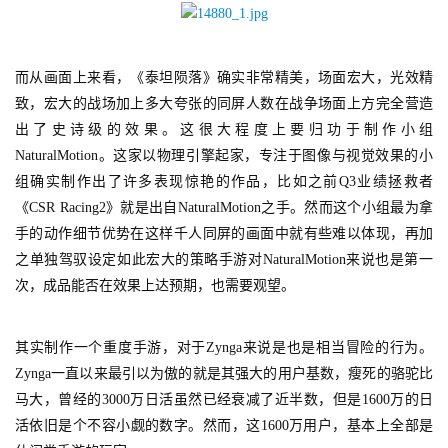
戏
休
而从画面上来看，《泰坦陨落》确实非常精美，场面宏大，光效精
闲
致，宏大的战场加上多大夸张的同屏人数在战争场面上方完全营造
游
出了史诗级的效果。这很大程度上要归功于制作小组
戏
NaturalMotion。这家以物理引擎起家，专注于图像与视觉效果的小
组确实制作出了许多表现惊艳的作品，比如之前Q3业绩拯救者
2
《CSR Racing2》就是出自NaturalMotion之手。然而这个小组最为拿
0
手的动作细节优势在这样千人同屏的画面中就有些难以体现，再加
2
之单独驾驭设定如此宏大的策略手游对NaturalMotion来说也是第一
5
次，成品能否在效果上达预期，也需要观望。
第
十
三
其实制作一个重度手游，对于Zynga来说是也是相当冒险的行为。
届
Zynga一直以来最引以为傲的就是其强大的用户基数，瘦死的骆驼比
金
马大，曾经的3000万日活虽然已经衰减了近半数，但是1600万的日
茶
活依旧是个不容小觑的数字。然而，这1600万用户，基本上全部是
奖