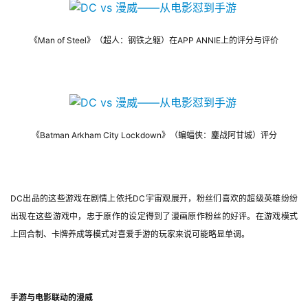
原
创
《Man of Steel》（超人：钢铁之躯）在APP ANNIE上的评分与评价
游
戏
业
界
《Batman Arkham City Lockdown》（蝙蝠侠：鏖战阿甘城）评分
手
机
游
戏
DC出品的这些游戏在剧情上依托DC宇宙观展开，粉丝们喜欢的超级英雄纷纷
出现在这些游戏中，忠于原作的设定得到了漫画原作粉丝的好评。在游戏模式
上回合制、卡牌养成等模式对喜爱手游的玩家来说可能略显单调。
单
机
游
戏
手游与电影联动的漫威