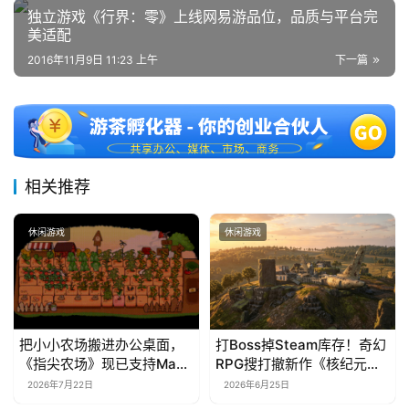
独立游戏《行界：零》上线网易游品位，品质与平台完
美适配
2016年11月9日 11:23 上午
下一篇
相关推荐
休闲游戏
休闲游戏
把小小农场搬进办公桌面，
打Boss掉Steam库存！奇幻
《指尖农场》现已支持Mac
RPG搜打撤新作《核纪元》
系统！
正式上线Steam：武器属性
2026年7月22日
2026年6月25日
全靠手造，暴死全掉光！