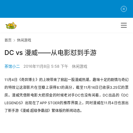
首页
休闲游戏
DC vs 漫威——从电影怼到手游
茶馆小二
2016年11月8日 5:58 下午
休闲游戏
11月4日《奇异博士》的上映带来了掀起一股漫威热潮，趣味十足的剧情与奇幻
的特效让这部影片在豆瓣上获得8.1的高分，截至11月16日已收获3.25亿的票
房。漫威凭借新电影大把捞金的时候老对手DC也没有闲着，DC出品的《DC 
LEGENDS》出现在了APP STOER的推荐界面上，同时漫威在11月4日也放出
了新手游《漫威·超级争霸战》繁体版的新闻动态。