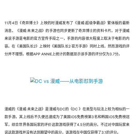
休
闲
游
11月4日《奇异博士》上映的时漫威发布了《漫威·超级争霸战》繁体版的最新
戏
消息，《漫威·未来之战》的手游也同步更新了奇异博士的资料卡片。对于漫威
来说手游是电影的官方宣传手段之一，手游的内容很大程度上取决于电影的内
2
容。在《美国队长2》上映时《美国队长2·官方手游》同时上线，然而游戏的评
0
分并不理想。根据APP ANNIE上统计的数据显示该手游的评分仅为3.7分。
2
5
第
十
三
届
金
茶
漫威的《漫威·未来之战》是漫威与DC的《DC 》在类型与玩法上较为相似的一
奖
款手游。其上线后不久便迅速成为了美国iOS免费榜第3名和韩国iOS免费榜冠
军，综合世界各国玩家的评价这款游戏获得了4.5分的高分。不过对中国玩家来
说这款游戏并没有达到期望中的高分，该游戏在中国仅获得了3.1的评分。