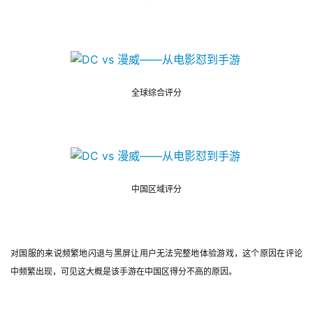
7
月
3
全球综合评分
0
日
游
茶
中国区域评分
对
接
会
对国服的来说频繁地闪退与黑屏让用户无法完整地体验游戏，这个原因在评论
中频繁出现，可见这大概是该手游在中国区得分不高的原因。
上
海