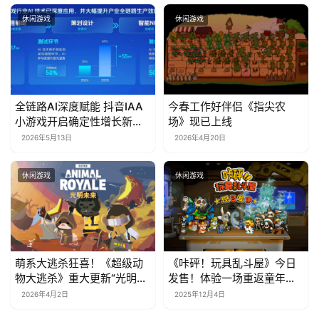
休闲游戏
休闲游戏
全链路AI深度赋能 抖音IAA
今春工作好伴侣《指尖农
小游戏开启确定性增长新周
场》现已上线
期
2026年5月13日
2026年4月20日
休闲游戏
休闲游戏
萌系大逃杀狂喜！《超级动
《咔砰！玩具乱斗屋》今日
物大逃杀》重大更新“光明未
发售！体验一场重返童年的
来”上线，隔墙杀神器来袭
魔法！
2026年4月2日
2025年12月4日