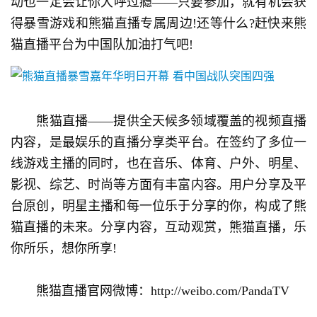
游
动也一定会让你大呼过瘾——只要参加，就有机会获
得暴雪游戏和熊猫直播专属周边!还等什么?赶快来熊
茶
猫直播平台为中国队加油打气吧!
对
接
会
　　熊猫直播——提供全天候多领域覆盖的视频直播
上
内容，是最娱乐的直播分享类平台。在签约了多位一
海
线游戏主播的同时，也在音乐、体育、户外、明星、
站
影视、综艺、时尚等方面有丰富内容。用户分享及平
台原创，明星主播和每一位乐于分享的你，构成了熊
猫直播的未来。分享内容，互动观赏，熊猫直播，乐
中
你所乐，想你所享!
文
(
中
　　熊猫直播官网微博：http://weibo.com/PandaTV
国