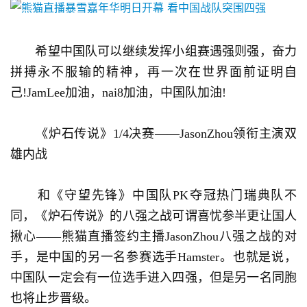
　　希望中国队可以继续发挥小组赛遇强则强，奋力
拼搏永不服输的精神，再一次在世界面前证明自
首
己!JamLee加油，nai8加油，中国队加油!
页
　　《炉石传说》1/4决赛——JasonZhou领衔主演双
游
茶
雄内战
原
创
　　和《守望先锋》中国队PK夺冠热门瑞典队不
同，《炉石传说》的八强之战可谓喜忧参半更让国人
游
揪心——熊猫直播签约主播JasonZhou八强之战的对
戏
业
手，是中国的另一名参赛选手Hamster。也就是说，
界
中国队一定会有一位选手进入四强，但是另一名同胞
也将止步晋级。