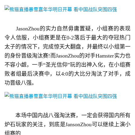
手
机
游
戏
　　JasonZhou的实力自然毋庸置疑，小组赛的表现
令人信服，小组赛更是在0-2落后于最大的夺冠热门
单
机
太子的情况下，完成惊天大翻盘，并最终以小组第一
游
的身份晋级淘汰赛!而JasonZhou的对手Hamster实力也
戏
不容小觑，一手“圣光信仰”玩的出神入化，在小组赛
败者组最后决赛中，以4:0的大比分淘汰了对手，成
休
功晋级八强。
闲
游
戏
　　本场中国内战八强淘汰赛，一定会获得国内所有
2
0
炉石玩家的关注，到底是JansonZhou可以继续上演小
2
组赛的