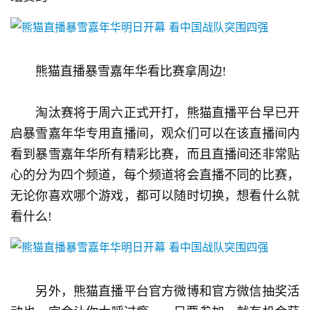
5
第
十
三
　　熊猫直播暴雪嘉年华看比赛拿周边!
届
金
茶
　　淘汰赛将于周六正式开打，熊猫直播平台早已开
奖
启暴雪嘉年华专用直播间，观众们可以在该直播间内
看到暴雪嘉年华所有精彩比赛，而且直播间还非常贴
心的分为四个频道，每个频道将会直播不同的比赛，
7
无论你喜欢哪个游戏，都可以随时切换，想看什么就
月
看什么!
3
0
日
　　另外，熊猫直播平台官方微博和官方微信抽奖活