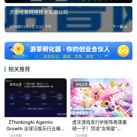
济南哈普网络技术有限公司
2016年11月4日 2:32 下午
下一篇
相关推荐
游戏业界
游戏业界
【ThinkingAI Agentic
虎牙游戏发行IP矩阵再落重
Growth 全球泛娱乐行业峰
磅一子！顶流“女明星”
会】Agent 时代，人到底负
ZANMANG LOOPY 正版3D
13小时前
13小时前