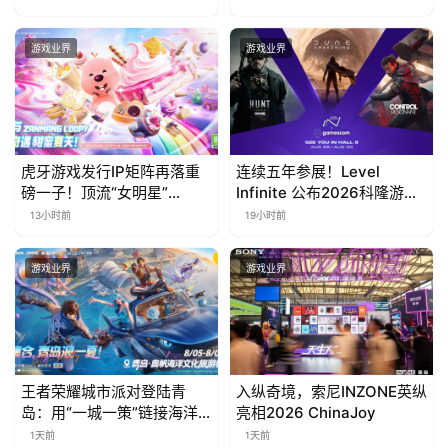
责什么
消除手游《消消奇遇》惊喜
曝光
游戏业界
游戏业界
虎牙游戏发行IP矩阵再落重
连续五年参展！Level
磅一子！顶流“女明星”
Infinite 公布2026科隆游戏
ZANMANG LOOPY 正版3D
展产品阵容
13小时前
19小时前
消除手游《消消奇遇》惊喜
曝光
游戏业界
游戏业界
王者荣耀城市派对登陆青
入纵奇境，索尼INZONE英纵
岛：用“一城一策”链接海洋
亮相2026 ChinaJoy
场景，以双向奔赴带动夏日
1天前
1天前