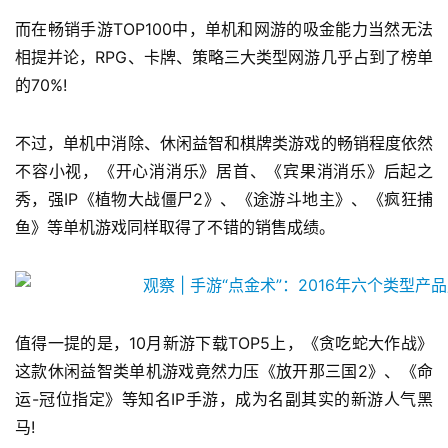
而在畅销手游TOP100中，单机和网游的吸金能力当然无法
相提并论，RPG、卡牌、策略三大类型网游几乎占到了榜单
的70%!
不过，单机中消除、休闲益智和棋牌类游戏的畅销程度依然
不容小视，《开心消消乐》居首、《宾果消消乐》后起之
秀，强IP《植物大战僵尸2》、《途游斗地主》、《疯狂捕
鱼》等单机游戏同样取得了不错的销售成绩。
首
页
游
茶
值得一提的是，10月新游下载TOP5上，《贪吃蛇大作战》
原
这款休闲益智类单机游戏竟然力压《放开那三国2》、《命
创
运-冠位指定》等知名IP手游，成为名副其实的新游人气黑
马!
游