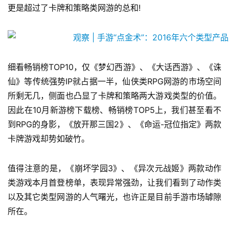
更是超过了卡牌和策略类网游的总和!
2
0
2
5
细看畅销榜TOP10，仅《梦幻西游》、《大话西游》、《诛
第
仙》等传统强势IP就占据一半，仙侠类RPG网游的市场空间
十
所剩无几，侧面也凸显了卡牌和策略两大游戏类型的价值。
三
因此在10月新游榜下载榜、畅销榜TOP5上，我们甚至看不
届
到RPG的身影，《放开那三国2》、《命运-冠位指定》两款
金
茶
卡牌游戏却势如破竹。
奖
值得注意的是，《崩坏学园3》、《异次元战姬》两款动作
类游戏本月首登榜单，表现异常强劲，让我们看到了动作类
以及其它类型网游的人气曙光，也许正是目前手游市场罅隙
7
所在。
月