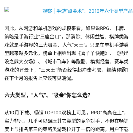
戏
业
界
因此，从网游和单机游戏的规模来看，如果说RPG、卡牌、
手
策略是手游行业“三座金山”，那消除、休闲益智、棋牌类游
机
戏就是手游界的三大吸金、人气“天王”。只是在单机手游类
游
型越来越多元化，榜单上相继出现《喜羊羊快跑》、《熊出
戏
没之熊大农场》、《城市飞车》等跑酷、模拟经营、赛车类
游戏的背景下，“三天王”能否经得起冲击考验，继续称霸?
单
在下个月的报告上应该可见端倪。
机
游
六大类型，“人气”、“吸金”你怎么选?
戏
休
从10月下载、畅销TOP100双榜上可见，RPG“高高在上”，
闲
实力非凡，几乎可以碾压其它类型的竞争对手，不但在畅销
游
度上与排名第三的策略类游戏拉开了一倍的距离，用户下载
戏