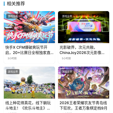
相关推荐
游戏业界
游戏业界
快手X CFM爆破爽玩节开
光影破界，次元共融，
启，20+比赛日全程独家直
ChinaJoy2026次元影像生
播
态标准化发展大会盛大召开
3小时前
5小时前
游戏业界
游戏业界
线上种花得真花，线下躺玩
2026王者荣耀农友节青岛线
斗地主！《欢乐斗地主》欢
下狂欢，王者万象棋定档9月