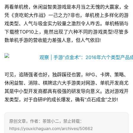
3
再看单机榜，休闲益智类游戏是本月当之无愧的大赢家，全
0
凭《贪吃蛇大作战》一己之力?非也，单机榜上多样化的游
戏类型、人气与吸金实力较量之激烈令人咋舌。单机畅销与
日
下载榜TOP10上，竟然出现了六种不同的游戏类型!尽管多
游
数单机手游的营收能力差强人意，但人气依旧!
茶
对
接
可见，追随强者也好，独辟蹊径也罢，RPG、卡牌、策略、
会
休闲益智、消除、棋牌这六大手游类对网游、单机开发商尤
上
其是中小型开发商都具有极强的研发导向意义。选对游戏开
海
发类型，对于自研IP的成长爆发，确有“点石成金”之妙!
站
原创文章，作者：茶馆小二，禁止转载：
https://youxichaguan.com/archives/50662