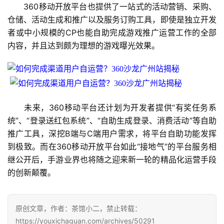
　　360移动开放平台也提供了一站式的活动营销、采购、
3
仓储、活动生成和推广以及服务订购工具，即使是独立开发
0
者或中小规模的CP也能自助完成游戏推广运营工作的全部
日
内容，并且达到颇为理想的游戏曝光效果。
游
茶
对
　　未来，360移动平台还计划为开发者提供“有奖任务系
接
统”、“登录送红包系统”、“自助生成登录、消费活动”等自助
会
推广工具，深挖B端与C端用户需求，将平台自助功能发挥
到极致。而在360移动开放平台如此“接地气”的平台服务相
上
继公开后，手游业界也将随之迎来新一轮的精品化运营手段
海
的创新颠覆。
站
原创文章，作者：茶馆小二，禁止转载：
https://youxichaguan.com/archives/50291