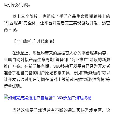
吸引玩家订阅。
戏
业
　　以上三个阶段，也组成了手游产品生命周期轴线上的
界
“前置服务”完全体，让平台开发者真正实现游戏开发、运营
两不误。
手
机
　　【全自助推广时代来临】
游
戏
　　在沙龙上，周昱均带来的最振奋人心的平台服务内容，
当属自助对接产品生命周期“筹备”和“商业推广”阶段的新游
单
推广方案。在新游筹备期，360移动开发平台已经为开发者
机
准备了相当完备的用户原始积累工具，例如“新游预约”可以
游
让开发者通过用户订阅在游戏上线前就占据“新游预约榜”等
戏
榜单优势。
休
闲
游
　　当然这需要游戏运营者不断的通过预热游戏专区、论