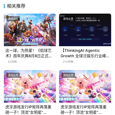
相关推荐
游戏业界
游戏业界
这一球，为热爱！《街球艺
【ThinkingAI Agentic
术》周年庆典8月8日正式上
Growth 全球泛娱乐行业峰
线，多重福利与全新内容同
会】Agent 时代，人到底负
3小时前
21小时前
步开启
责什么
游戏业界
游戏业界
虎牙游戏发行IP矩阵再落重
虎牙游戏发行IP矩阵再落重
磅一子！顶流“女明星”
磅一子！顶流“女明星”