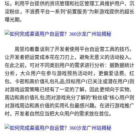
戏
坛，利用平台提供的资讯管理和社区管理工具维护用户、沉
淀粉丝，不浪费平台一系列“前置服务”为新游戏提供的超长
2
曝光期。
0
2
5
第
　　周昱均着重谈到了开发者使用平台自运营工具的技巧，
十
让开发者把运营成本花在刀刃上，避免无意义的活动投入。
三
在此之前，可对不同类别用户的需求进行分析：据数据统计
届
分析，大众用户在参与游戏预热活动时，更偏爱话费、红
金
包、卡密和高价值礼包礼品;目标用户(已关注或潜在用户)则
茶
对游戏运营策略已经有了一定的了解，因此更倾向于实物、
奖
周边和高价值礼包;而对游戏充分了解的“粉丝级”核心用户则
对游戏周边和高价值的实用礼包最感兴趣。在进行游戏推广
时，开发者自然应当把大众用户的需求放在首位。
7
月