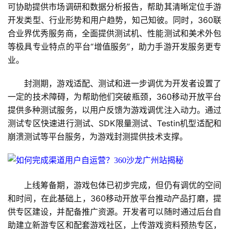
可协助提供市场调研和数据分析报告，帮助其清晰定位手游
开发类型、行业形势和用户趋势，知己知彼。同时，360联
合业界优秀服务商，全面提供测试机、性能测试和美术外包
等极具专业特点的平台“增值服务”，助力手游开发服务更专
业。
　　封测期，游戏适配、测试和进一步调优为开发者设置了
一定的技术障碍，为帮助他们突破瓶颈，360移动开放平台
提供多种测试服务，以用户反馈为游戏调优注入动力。通过
首
测试专区快速进行测试、SDK限量测试、Testin机型适配和
页
崩溃测试等平台服务，为游戏封测提供技术支撑。
游
茶
　　上线筹备期，游戏包体已初步完成，但仍有调优的空间
原
和时间，在此基础上，360移动开放平台推动产品打磨，提
创
供专区建设，并配备推广资源。开发者可以随时通过后台自
助建立新游专区和配套游戏社区，上传游戏资料预热专区，
游