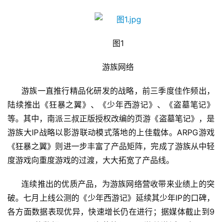
图1
游族网络
游族一直推行精品化研发的战略，前三季度佳作频出，
陆续推出《狂暴之翼》、《少年西游记》、《盗墓笔记》
首
等。其中，南派三叔正版授权改编的页游《盗墓笔记》，是
页
游族大IP战略以影游联动模式落地的上佳载体。ARPG游戏
《狂暴之翼》则进一步丰富了产品矩阵，完成了游族从中轻
游
度游戏向重度游戏的过渡，大大拓宽了产品线。
茶
原
连续推出的优质产品，为游族网络营收带来业绩上的突
创
破。七月上线公测的《少年西游记》延续其少年IP的口碑，
各方面数据表现优异，快速增长仍在进行；据媒体
截止到9
游