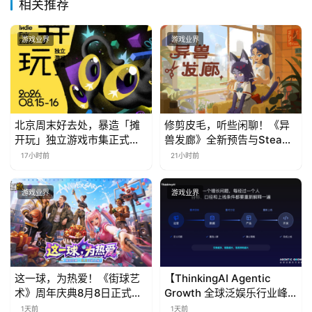
相关推荐
文
(
游戏业界
游戏业界
中
国
)
北京周末好去处，暴造「摊
修剪皮毛，听些闲聊！《异
开玩」独立游戏市集正式开
兽发廊》全新预告与Steam
票！
免费试玩公开
17小时前
21小时前
游戏业界
游戏业界
这一球，为热爱！《街球艺
【ThinkingAI Agentic
术》周年庆典8月8日正式上
Growth 全球泛娱乐行业峰
线，多重福利与全新内容同
会】Agent 时代，人到底负
1天前
1天前