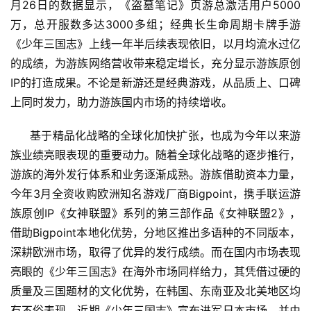
月26日的数据显示，《盗墓笔记》页游总激活用户5000
戏
万，总开服数多达3000多组；
经典长生命周期卡牌手游
业
界
《少年三国志》上线一年半后续表现依旧，以月均流水过亿
的成绩，为游族网络营收带来稳定增长，充分显示游族原创
手
IP的打造成果。不论是新游还是经典游戏，从品质上、口碑
机
上同时发力，助力游族国内市场的持续增收。
游
戏
基于精品化战略的全球化加快扩张，也成为今年以来游
族业绩亮眼表现的重要动力。随着全球化战略的逐步推行，
单
游族的海外发行体系和业务逐渐成熟。游族借助资本力量，
机
今年3月全资收购欧洲知名游戏厂商Bigpoint，携手联运游
游
族原创IP《女神联盟》系列的第三部作品《女神联盟2》，
戏
借助Bigpoint本地化优势，分地区推出多语种的不同版本，
深耕欧洲市场，取得了优异的发行成绩。而在国内市场表现
休
亮眼的《少年三国志》在海外市场同样给力，
其凭借过硬的
闲
质量及三国题材的文化优势，在韩国、东南亚及北美地区均
游
戏
有不俗表现。近期《少年三国志》宣布进军日本市场，并由