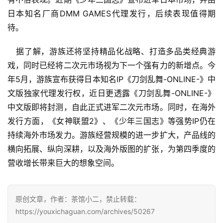
日本知名厂商DMM GAMES代理发行，后续表现值得期
2
待。
0
2
据了解，游族还将坚持精品化战略、打造多品类经典游
5
戏，同时已经将二次元市场视为下一个强有力的新增点。今
第
年5月，游族宣布获得日本知名IP《刀剑乱舞-ONLINE-》中
十
文版独家代理发行权，近日更透露《刀剑乱舞-ONLINE-》
三
中文版即将封测，自此正式进军二次元市场。同时，在海外
届
金
发行方面，《女神联盟2》、《少年三国志》等强势IP仍在
茶
持续海外市场发力。游族经营规模的进一步扩大，产品线的
奖
横向拓展、纵向深耕，以及海外版图的扩张，为第四季度的
营收增长带来巨大的想象空间。
7
原创文章，作者：茶馆小二，禁止转载：
月
https://youxichaguan.com/archives/50267