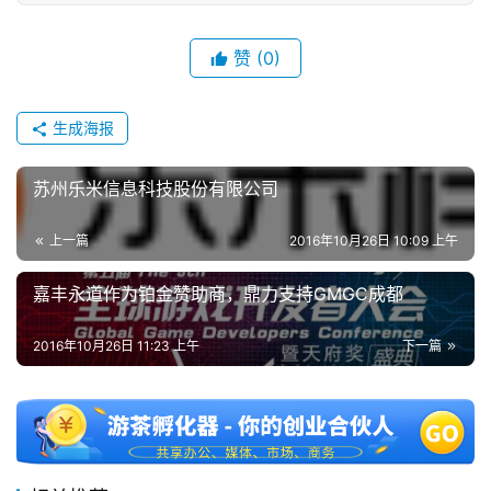
3
0
赞
(0)
日
游
生成海报
茶
苏州乐米信息科技股份有限公司
对
上一篇
2016年10月26日 10:09 上午
接
会
嘉丰永道作为铂金赞助商，鼎力支持GMGC成都
上
2016年10月26日 11:23 上午
下一篇
海
站
中