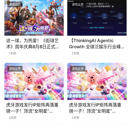
游戏业界
游戏业界
这一球，为热爱！《街球艺
【ThinkingAI Agentic
术》周年庆典8月8日正式上
Growth 全球泛娱乐行业峰
线，多重福利与全新内容同
会】Agent 时代，人到底负
1天前
2天前
步开启
责什么
游戏业界
游戏业界
虎牙游戏发行IP矩阵再落重
虎牙游戏发行IP矩阵再落重
磅一子！顶流“女明星”
磅一子！顶流“女明星”
ZANMANG LOOPY 正版3D
ZANMANG LOOPY 正版3D
2天前
2天前
消除手游《消消奇遇》惊喜
消除手游《消消奇遇》惊喜
曝光
曝光