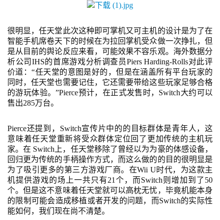
原
创
很明显，任天堂此次这种即可掌机又可主机的设计是为了在
游
智能手机席卷天下的时候在为拉回掌机受众做一次挣扎，但
是从目前的舆论反应来看，可能效果不容乐观。海外数据分
戏
析公司
IHS的首席游戏分析调查员Piers Harding-Rolls对此评
业
价道：“任天堂的意图是好的，但是在涵盖所有平台玩家的
界
同时，任天堂也需要记住，它还需要带给这些玩家足够合格
的游玩体验。”Pierce预计，在正式发售时，Switch大约可以
手
售出285万台。
机
游
Pierce还提到，Switch宣传片中的的目标群体是青年人，这
戏
意味着任天堂重新将受众群体定位回了更加传统的主机玩
家。在 Switch上，任天堂移除了曾经以为为豪的体感设备，
回归更为传统的手柄操作方式，而这么做的的目的很明显是
单
为了吸引更多的第三方游戏厂商。在Wii U时代，为这款主
机
机提供游戏的场上一共只有21个，而Switch则增加到了50
游
个。但是这不意味着任天堂就可以高枕无忧，毕竟机能本身
戏
的限制可能会造成移植或者开发的问题，而Switch的实际性
能如何，我们现在尚不清楚。