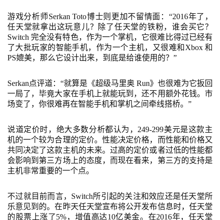
休
游戏分析师
Serkan Toto博士则更加不留情面：“2016年了，
闲
任天堂就拿出这玩意儿？除了任天堂的铁粉，谁会买它？
游
Switch 完全没有特色，作为一个掌机，它很难比得过已经有
戏
了大批玩家的智能手机，作为一个主机，又很难和Xbox 和
PS媲美，那么它设计出来，到底是给谁使用的？”
2
0
Serkan点评道：“就算是《超级马里奥 Run》也很难为它扳回
2
一局了，毕竟大家在手机上就能玩到，还不用额外花钱。市
场变了，你很难再在智能手机和掌机之间牵线搭桥。”
5
第
十
说道定价时，绝大多数分析都认为，
249-299美元是这款主
机的一个较为合理的定价。性能决定价格，而性能和价格又
三
共同决定了这款主机的未来。过高的定价或者过低的性能都
届
会影响到第三方场上的态度，而现在看来，第三方的支持是
金
主机非常重要的一个点。
茶
奖
不过就目前而言，
Switch所引起的关注和效应还是任天堂所
乐意见到的。在昨天任天堂宣布将公开发布信息时，任天堂
的股票上涨了5%，增值高达10亿美金。在2016年，任天堂