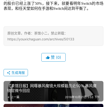
的股价已经上涨了50%，接下来，就要看明年Switch的市场
7
表现，和任天堂如何在手游和Switch间达到平衡了。
月
3
0
原创文章，作者：茶馆小二，禁止转载：
https://youxichaguan.com/archives/50133
日
游
赞
(0)
茶
对
生成海报
接
会
【茶馆日报】网曝暴风魔镜大规模裁员近50% 暴风魔
镜官微今回应
上
上一篇
2016年10月21日 5:53 下午
海