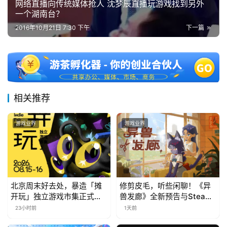
网络直播向传统媒体抢人 沈梦辰直播玩游戏找到另外
站
一个湖南台？
2016年10月21日 7:30 下午
下一篇
中
文
(
中
国
相关推荐
)
游戏业界
游戏业界
北京周末好去处，暴造「摊
修剪皮毛，听些闲聊！《异
开玩」独立游戏市集正式开
兽发廊》全新预告与Steam
票！
免费试玩公开
23小时前
1天前