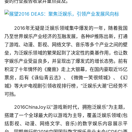
委的行业报告收录并重点提及。
　　2016年无疑是泛娱乐领域集中爆发的一年，随着我国
乃至世界娱乐产业经济的互融发展，各种IP推陈出新，打通
了游戏、动漫、影视、网络文学、音乐等多个产业之间的壁
垒，为泛娱乐领域的繁荣起到了决定性的奠基作用，也让数
字娱乐产业受益良多，并呈现出了爆发式的增长态势。前有
积淀了十年情怀的《魔兽》走上大银幕，在国内豪取近15亿
票房，后有《诛仙青云志》、《微微一笑很倾城》、《幻
城》等大IP电视剧引领收视排行榜，“泛娱乐大潮”已经势不
可挡。
　　2016ChinaJoy以“游戏新时代，拥抱泛娱乐”为主题，
搭建了一个全球最大的以游戏为主导，覆盖泛娱乐领域(包
括影视、动漫、网络文学、音乐)的数字娱乐内容展示平
台。同期举行的2016中国国际数字娱乐产业大会(CDEC)更