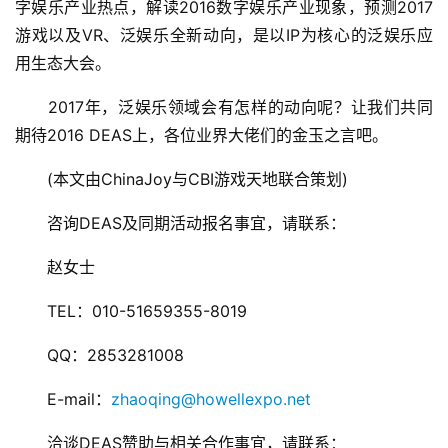
字娱乐产业热点，解读2016数字娱乐产业现象，预测2017
原
创
游戏以及VR、泛娱乐全新动向，是以IP为核心的泛娱乐应
用生态大会。
游
　　2017年，泛娱乐领域会有怎样的动向呢？让我们共同
戏
业
期待2016 DEAS上，各位业界大佬们的金玉之言吧。
界
　　(本文由ChinaJoy与CBI游戏天地联合策划)
手
　　咨询DEAS及同期活动报名事宜，请联系：
机
游
　　赵女士
戏
　　TEL：010-51659355-8019
单
　　QQ：2853281008
机
游
　　E-mail：
zhaoqing@howellexpo.net
戏
　　洽谈DEAS赞助与相关合作事宜，请联系：