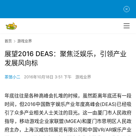
首页
游戏业界
展望2016 DEAS：聚焦泛娱乐，引领产业
发展风向标
茶馆小二
2016年10月18日 3:51 下午
游戏业界
年底往往是各种高峰会扎堆的时候，虽然距离年底还有一段
时间，但2016中国数字娱乐产业年度高峰会(DEAS)已经吸
引了众多产业相关人士关注的目光。这一由厦门市人民政府
指导，移动游戏企业家联盟(MGEA)和厦门市思明区人民政
府主办，上海汉威信恒展览有限公司和中国VR/AR娱乐产业