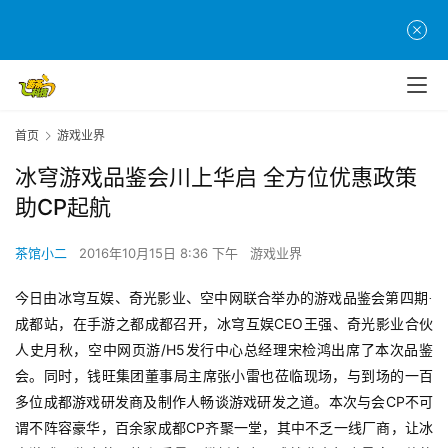
首页
游戏业界
冰穹游戏品鉴会川上华启 全方位优惠政策
助CP起航
茶馆小二
2016年10月15日 8:36 下午
游戏业界
今日由冰穹互娱、奇光影业、空中网联合举办的游戏品鉴会第四期·
CEO
成都站，在手游之都成都召开，冰穹互娱
王强、奇光影业合伙
/H5
人史月秋，空中网页游
发行中心总经理宋检鸿出席了本次品鉴
会。同时，钱旺集团董事局主席张小雷也莅临现场，与到场的一百
CP
多位成都游戏研发商及制作人畅谈游戏研发之道。本次与会
不可
CP
谓不阵容豪华，百余家成都
齐聚一堂，其中不乏一线厂商，让冰