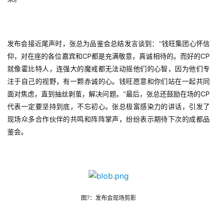
站
发布会接近尾声时，张总为品鉴会总结发言谈到：“钱旺集团心怀信
中
CP
CP
仰，对在座的各位嘉宾和
都是充满敬意，真诚相待的。而好的
文
就像霍比特人，连强大的魔戒都无法动摇他们的心智，因为他们专
(
注于自己的视野，有一颗赤诚的心。钱旺愿意和你们站在一起共同
中
CP
面对焦虑，直到抽丝剥茧，解决问题。”最后，张总还鼓励在场的
国
代表一定要坚持到底，不忘初心。张总极富感染力的讲话，引发了
)
现场众多合作伙伴的共鸣和阵阵掌声，纷纷表示期待下次的成都品
鉴会。
图7：发布会现场剪影