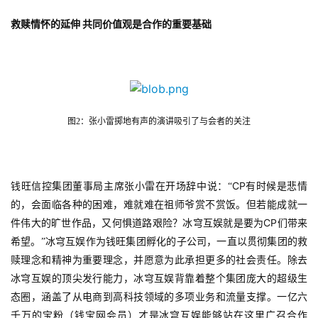
救赎情怀的延伸
共同价值观是合作的重要基础
图2：张小雷掷地有声的演讲吸引了与会者的关注
CP
钱旺信控集团董事局主席张小雷在开场辞中说：“
有时候是悲情
的，会面临各种的困难，难就难在祖师爷赏不赏饭。但若能成就一
CP
件伟大的旷世作品，又何惧道路艰险？冰穹互娱就是要为
们带来
希望。”冰穹互娱作为钱旺集团孵化的子公司，一直以贯彻集团的救
赎理念和精神为重要理念，并愿意为此承担更多的社会责任。除去
冰穹互娱的顶尖发行能力，冰穹互娱背靠着整个集团庞大的超级生
态圈，涵盖了从电商到高科技领域的多项业务和流量支撑。一亿六
千万的宝粉（钱宝网会员）才是冰穹互娱能够站在这里广召合作