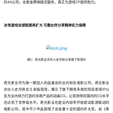
4A
CP
的
公司，全套金牌保姆式服务，真正为游戏
提供助力。
休
闲
游
冰穹游戏全球联盟再扩大
可靠伙伴分享精神实力保障
戏
2
0
2
5
图5：奇光影业合伙人史月秋分享旗下影视IP
第
十
三
届
奇光影业作为新一期加入的品鉴会的业内知名电影公司，奇光影业
金
IP
合伙人史月秋女士亲临现场，展示了旗下拥有多款的知名影视
以
茶
CG
CG
及为业内倾力打造的多款产品的动画
，让现场惊叹国内的
水平
奖
也达到了世界级水平。奇光影业也是业内较早开始尝试影游联动的
电影公司，其中不少作品获得了含金量十足的国内外大奖。如《笑