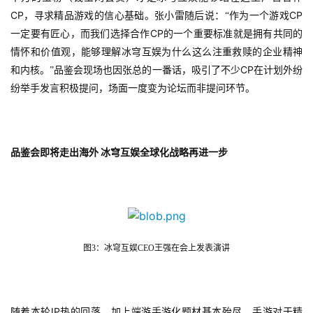
CP
CP
，寻求精品游戏的信心基础。张小雷随后说：“作为一个游戏
CP
一定要有匠心，而我们选择合作
的一个重要标准就是拥有共同的
情怀和价值观，能够理解冰穹互娱为什么这么注重救赎的企业精神
CP
和内核。”品鉴会现场也因张总的一番话，吸引了不少
在计划外纷
纷举手发言积极提问，场面一度变为论坛而非提问环节。
品鉴会即将走出海外
冰穹互娱全球化战略再进一步
图3：冰穹互娱CEO王强在会上发表演讲
IP
随着本轮
热的回落，加上端游手游化题材基本殆尽，手游对于精