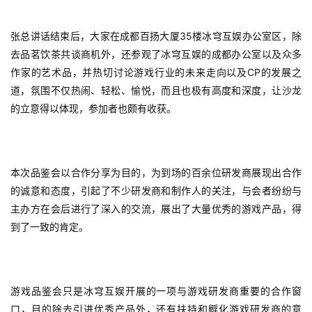
35
张总讲话结束后，大家在成都百扬大厦
楼冰穹互娱办公室区，除
去品茗饮茶共谈商机外，还参观了冰穹互娱的成都办公室以及众多
CP
作家的艺术品，并热切讨论游戏行业的未来走向以及
的发展之
道，氛围不仅热闹、轻松、愉悦，而且也极有高度和深度，让沙龙
的立意得以体现，参加者也颇有收获。
本次品鉴会以合作分享为目的，为到场的百余位研发商展现出合作
的诚意和态度，引起了不少研发商和制作人的关注，与会者纷纷与
主办方在会后进行了深入的交流，展出了大量优秀的游戏产品，得
到了一致的肯定。
游戏品鉴会只是冰穹互娱开展的一项与游戏研发商重要的合作窗
口，目的除去引进优秀产品外，还有扶持和孵化游戏研发商的意