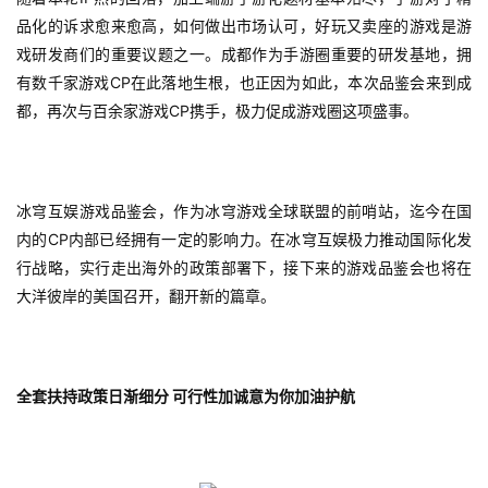
品化的诉求愈来愈高，如何做出市场认可，好玩又卖座的游戏是游
戏研发商们的重要议题之一。成都作为手游圈重要的研发基地，拥
CP
有数千家游戏
在此落地生根，也正因为如此，本次品鉴会来到成
CP
都，再次与百余家游戏
携手，极力促成游戏圈这项盛事。
冰穹互娱游戏品鉴会，作为冰穹游戏全球联盟的前哨站，迄今在国
CP
内的
内部已经拥有一定的影响力。在冰穹互娱极力推动国际化发
行战略，实行走出海外的政策部署下，接下来的游戏品鉴会也将在
大洋彼岸的美国召开，翻开新的篇章。
首
页
全套扶持政策日渐细分
可行性加诚意为你加油护航
游
茶