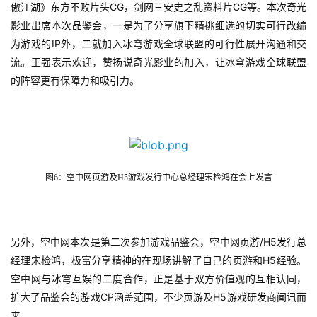
CG
CG
傲江湖》东方不败片头
，剑网三安史之乱资料片
等。本次奇光
影业出席本次品鉴会，一是为了分享旗下精挑细选的切实可行改编
7
IP
为游戏的
外，二就加入冰穹游戏全球联盟的可行性展开沟通和交
月
流。王强表示欢迎，赞扬说奇光影业的加入，让冰穹游戏全球联盟
3
的阵容更有保障力和吸引力。
0
日
游
图6：空中网页游及H5游戏发行中心总经理宋检鸿在会上发言
茶
对
接
/H5
另外，空中网本次是第二次参加游戏品鉴会，空中网页游
发行总
会
H5
经理宋检鸿，极富分享精神的在现场讲解了自己的页游和
经验。
空中网与冰穹互娱的二度合作，正是基于双方价值观的互相认同，
上
CP
H5
扩大了品鉴会的游戏
涵盖范围，不少页游及
游戏研发商闻讯而
海
来。