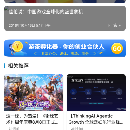
佳伦说：中国游戏全球化的盛世危机
2016年10月16日 5:17 下午
下一篇
相关推荐
游戏业界
游戏业界
这一球，为热爱！《街球艺
【ThinkingAI Agentic
术》周年庆典8月8日正式上
Growth 全球泛娱乐行业峰
线，多重福利与全新内容同
会】Agent 时代，人到底负
3小时前
21小时前