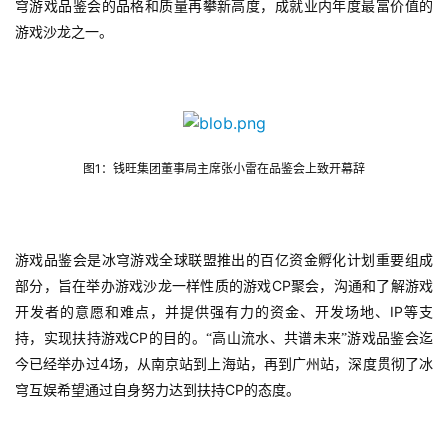
穹游戏品鉴会的品格和质量再攀新高度，成就业内年度最富价值的
游戏沙龙之一。
1
图
：钱旺集团董事局主席张小雷在品鉴会上致开幕辞
游戏品鉴会是冰穹游戏全球联盟推出的百亿资金孵化计划重要组成
CP
部分，旨在举办游戏沙龙一样性质的游戏
聚会，沟通和了解游戏
IP
开发者的意愿和难点，并提供强有力的资金、开发场地、
等支
CP
持，实现扶持游戏
的目的。“高山流水、共谱未来”游戏品鉴会迄
4
今已经举办过
场，从南京站到上海站，再到广州站，深度贯彻了冰
CP
穹互娱希望通过自身努力达到扶持
的态度。