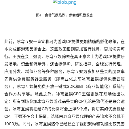
原
创
图4：会场气氛热烈，参会者积极发言
游
戏
CP
此前，冰穹互娱一直宣称可为游戏
提供更加精确的孵化政策，在
业
界
本次成都游戏品鉴会上，这些政策细则更加富有诚意，更加切实可
CP
行。王强在会上强调，冰穹互娱除去在真正意义上为游戏
提供研
IP
发场地，资金和流量外，还会提供
、研发指导、全球发行代理、
手
应用分发、增值业务等多种服务，冰穹互娱为参加品鉴会的朋友率
机
游
先提供免费服务器云服务（即商业化之前冰穹互娱提供免费云服
戏
SDK
BI
务），冰穹互娱将免费开放一键式
和
（商业智能化）系统与
CEO
合作方共享等。除此之外，冰穹互娱
王强更是在现场做出决
CP
单
定：所有到场参加冰穹互娱游戏品鉴会的
无论是独代还是联合运
机
CP
5
营，冰穹互娱将把给
的比例将会上浮
个点，将切实的优惠送给
游
CP
。王强还在会上保证，选择由冰穹互娱代理的产品流水不会低于
戏
1000
万。同时，冰穹互娱迄今已经建立了组织架构和功能比较完善