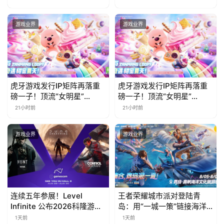
步开启
责什么
游戏业界
游戏业界
虎牙游戏发行IP矩阵再落重
虎牙游戏发行IP矩阵再落重
磅一子！顶流“女明星”
磅一子！顶流“女明星”
ZANMANG LOOPY 正版3D
ZANMANG LOOPY 正版3D
21小时前
21小时前
消除手游《消消奇遇》惊喜
消除手游《消消奇遇》惊喜
曝光
曝光
游戏业界
游戏业界
连续五年参展！Level
王者荣耀城市派对登陆青
Infinite 公布2026科隆游戏
岛：用“一城一策”链接海洋
展产品阵容
场景，以双向奔赴带动夏日
1天前
1天前