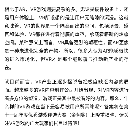
2
相比于AR，VR游戏则要复杂的多。无论是硬件设备上，还
0
是用户体验上，VR所设想的是让用户无缝隙的沉浸。这就
2
意味着，VR的世界是一个隔离而出的空间，包括场景、感
5
第
官和体验，VR都在进行着彻底的重塑，承载着崭新的想象
十
空间。某种意义上而言，VR具备强烈的颠覆性，而AR更像
三
是一种未进化完全的产物。所以，很多人认为AR能够很快
届
的进入市场化，但VR才是那个能颠覆与推动新产业的存
金
在。
茶
奖
就目前而言，VR产业正逐步摆脱曾经极度缺乏内容的局
面。越来越多的VR内容制作公司开始出现，对VR内容进行
着多方位的塑造，游戏正是其中最被看好的内容。那么，什
7
么样的VR游戏在当下最容易被用户所青睐呢？答案将在第
月
十一届年度优秀游戏评选大赛（金翎奖）上隆重揭晓，请关
注VR游戏的广大玩家们拭目以待吧！
3