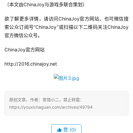
0
（本文由ChinaJoy与游戏多联合策划）
日
欲了解更多详情，请访问ChinaJoy官方网站，也可微信搜
游
索公众订阅号“ChinaJoy”或扫描以下二维码关注ChinaJoy
茶
官方微信公众号。
对
ChinaJoy官方网站
接
http://2016.chinajoy.net
会
上
海
站
原创文章，作者：茶馆小二，禁止转载：
https://youxichaguan.com/archives/49794
中
赞
(0)
文