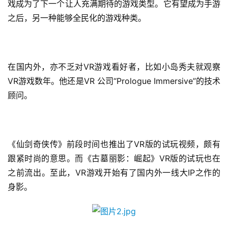
戏成为了下一个让人充满期待的游戏类型。它有望成为手游
之后，另一种能够全民化的游戏种类。
在国内外，亦不乏对VR游戏看好者，比如小岛秀夫就观察
VR游戏数年。他还是VR 公司“Prologue Immersive”的技术
顾问。
首
页
游
《仙剑奇侠传》前段时间也推出了VR版的试玩视频，颇有
茶
跟紧时尚的意思。而《古墓丽影：崛起》VR版的试玩也在
原
之前流出。至此，VR游戏开始有了国内外一线大IP之作的
创
身影。
游
戏