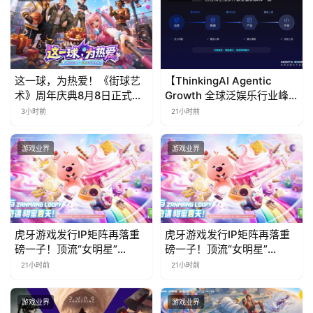
这一球，为热爱！《街球艺
【ThinkingAI Agentic
术》周年庆典8月8日正式上
Growth 全球泛娱乐行业峰
线，多重福利与全新内容同
会】Agent 时代，人到底负
3小时前
21小时前
步开启
责什么
游戏业界
游戏业界
虎牙游戏发行IP矩阵再落重
虎牙游戏发行IP矩阵再落重
磅一子！顶流“女明星”
磅一子！顶流“女明星”
ZANMANG LOOPY 正版3D
ZANMANG LOOPY 正版3D
21小时前
21小时前
消除手游《消消奇遇》惊喜
消除手游《消消奇遇》惊喜
曝光
曝光
游戏业界
游戏业界