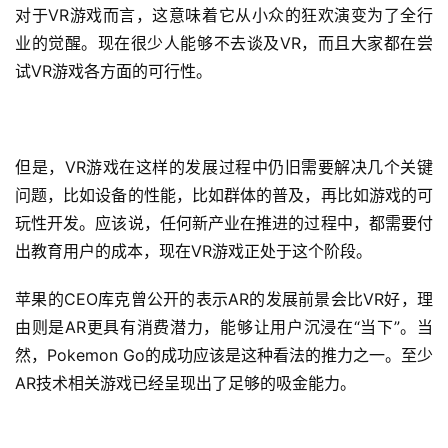
业
对于VR游戏而言，这意味着它从小众的狂欢演变为了全行
界
业的觉醒。现在很少人能够不去谈及VR，而且大家都在尝
试VR游戏各方面的可行性。
手
机
游
戏
但是，VR游戏在这样的发展过程中仍旧需要解决几个关键
问题，比如设备的性能，比如群体的普及，再比如游戏的可
单
玩性开发。应该说，任何新产业在推进的过程中，都需要付
机
出教育用户的成本，现在VR游戏正处于这个阶段。
游
戏
苹果的CEO库克曾公开的表示AR的发展前景会比VR好，理
由则是AR更具有消费潜力，能够让用户沉浸在“当下”。当
休
然，Pokemon Go的成功应该是这种看法的推力之一。至少
闲
AR技术相关游戏已经呈现出了足够的吸金能力。
游
戏