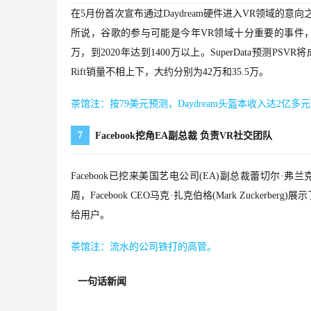
在5月份首次宣布通过Daydream硬件进入VR领域的意向
所说，谷歌的参与可能是今年VR领域十分重要的事件，据Sup
万，到2020年达到1400万以上。SuperData预测
Rift销量不相上下，大约分别为42万和35.5万。
茶馆注：按79美元预测，Daydream头盔本收入达2亿多
7
Facebook挖角EA副总裁 负责VR社交团队
Facebook已挖来美国艺电公司(EA)副总裁蕾切尔·弗兰克林(Ra
周，Facebook CEO马克·扎克伯格(Mark Zuck
给用户。
茶馆注：流水的公司铁打的高管。
一句话新闻