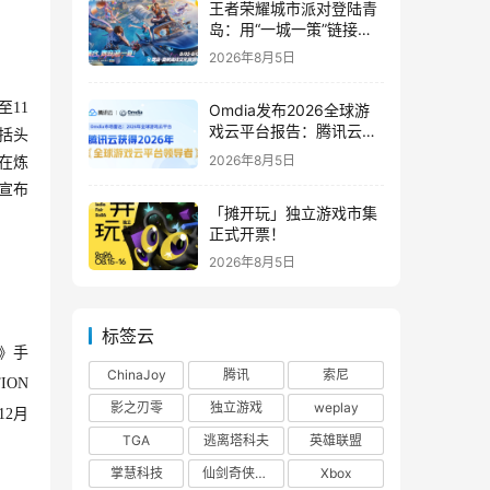
王者荣耀城市派对登陆青
岛：用“一城一策”链接海
洋场景，以双向奔赴带动
2026年8月5日
夏日文旅
11
Omdia发布2026全球游
戏云平台报告：腾讯云连
括头
续两年入选“领导者”象限
2026年8月5日
在炼
宣布
「摊开玩」独立游戏市集
正式开票！
2026年8月5日
标签云
e》手
ChinaJoy
腾讯
索尼
ION
影之刃零
独立游戏
weplay
12月
TGA
逃离塔科夫
英雄联盟
掌慧科技
仙剑奇侠传四
Xbox