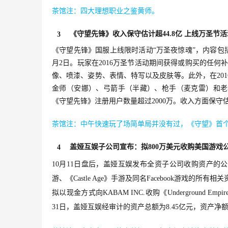
茶馆注：四大理想职业之鉴黄师。
《守望先锋》收入保守估计超44.8亿 上线万圣节活
3
《守望先锋》国服上线限时活动“万圣夜惊魂”，内容包括
月2日。玩家在2016万圣节活动期间获得或购买的任何
像、喷漆、姿势、表情、特写以及皮肤等。此外，在201
金师（安娜）、弓箭手（半藏）、枪手（麦克雷）和老
《守望先锋》注册用户数量超过2000万。收入方面保守估
茶馆注：中午快速玩了场简单局并没有过，《守望》首个
盖娅互娱子公司宣布：拟800万美元收购美国游戏
4
10月11日盘后，盖娅互娱发布全资子公司收购资产的公告，称
游、《Castle Age》手游及同名Facebook游戏的所有相
拟以现金方式向KABAM INC.收购《Underground Emp
31日，盖娅互娱经审计的资产总额为8.45亿元，资产净额为