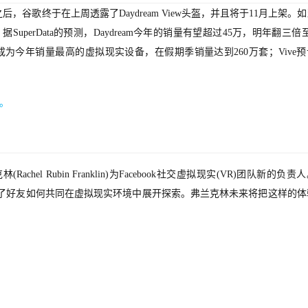
之后，谷歌终于在上周透露了Daydream View头盔，并且将于11月上架。
erData的预测，Daydream今年的销量有望超过45万，明年翻三倍至
PSVR将成为今年销量最高的虚拟现实设备，在假期季销量达到260万套；Vive
元。
chel Rubin Franklin)为Facebook社交虚拟现实(VR)团队新的负责
erberg)展示了好友如何共同在虚拟现实环境中展开探索。弗兰克林未来将把这样的