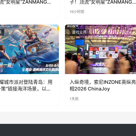
流“女明星”ZANMANG
子！顶流“女明星”ZANMANG
PY 正版3D消除手游《消消
LOOPY 正版3D消除手游《消
16小时前
惊喜曝光
奇遇》惊喜曝光
界
游戏业界
耀城市派对登陆青岛：用
入纵奇境，索尼INZONE英纵亮
一策”链接海洋场景，以双
相2026 ChinaJoy
带动夏日文旅
1天前