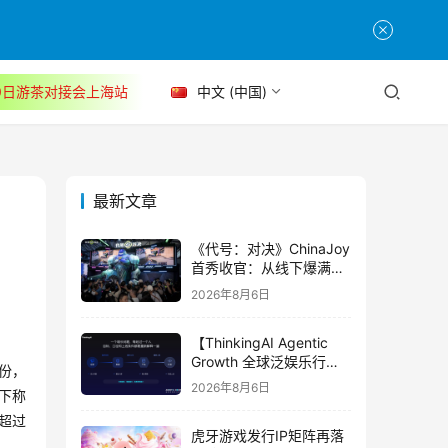
30日游茶对接会上海站
中文 (中国)
最新文章
《代号：对决》ChinaJoy
首秀收官：从线下爆满看
见玩家的真实期待
2026年8月6日
【ThinkingAI Agentic
Growth 全球泛娱乐行业
月份，
峰会】Agent 时代，人到
2026年8月6日
下称
底负责什么
超过
虎牙游戏发行IP矩阵再落