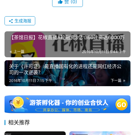
赞
(0)
茶
奖
生成海报
【茶馆日报】花椒直播A轮融资3亿 360注资达6000万
7
月
上一篇
2016年10月11日 5:44 下午
3
关于《许可证》 是直播国有化的进程还是网红经济公
司的一次逆袭？
0
2016年10月11日 7:15 下午
下一篇
日
游
茶
对
相关推荐
接