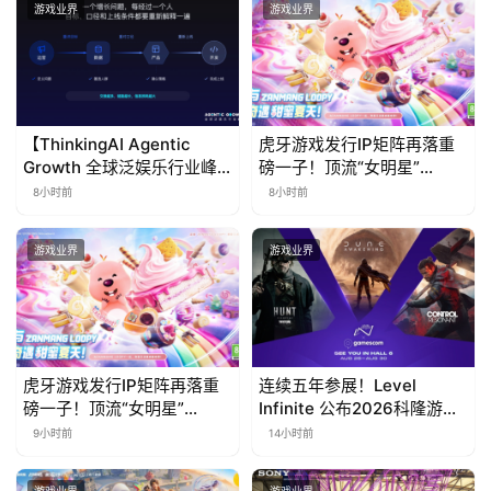
会
游戏业界
游戏业界
上
海
站
【ThinkingAI Agentic
虎牙游戏发行IP矩阵再落重
Growth 全球泛娱乐行业峰
磅一子！顶流“女明星”
会】Agent 时代，人到底负
ZANMANG LOOPY 正版3D
8小时前
8小时前
责什么
消除手游《消消奇遇》惊喜
中
曝光
文
游戏业界
游戏业界
(
中
国
)
虎牙游戏发行IP矩阵再落重
连续五年参展！Level
磅一子！顶流“女明星”
Infinite 公布2026科隆游戏
ZANMANG LOOPY 正版3D
展产品阵容
9小时前
14小时前
消除手游《消消奇遇》惊喜
曝光