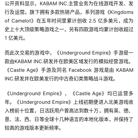
页
公开资料显示，KABAM INC.主营业务为在线游戏开发、发
行及运营。旗下拥有多款热销产品，系列游戏《Kingdoms 
游
of Camelot》在五年时间里累计创收 2.5 亿多美元，成为
茶
史上十大顶级策略游戏之一，另有四款游戏均累计创收超过 
原
1 亿美元。
创
而此次交易的游戏中，《Underground Empire》手游是一
游
款由KABAM INC.研发并在欧美区域发行的模拟经营游戏。
戏
《Castle Age》手游及同名 Facebook 游戏是由 KABAM 
业
INC.研发并在欧美发行的中古奇幻类策略战斗游戏。
界
《Underground Empire》、《Castle Age》均已运营多
手
年。《Underground Empire》上线初期便进入北美游戏收
机
入榜前十位置，日活跃用户曾高达到数十万，拥有英、德、
游
意、法、西、日等全球十几种语言的本地化版本，并保持了
戏
较高的游戏版本更新频率。
单