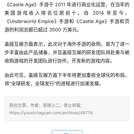
《Castle Age》手游于 2011 年进行商业化运营，在当年的
机
美国游戏收入排名位居前十。自 2014 年至今，
游
戏
《Underworld Empire》手游和《Castle Age》手游和页
游的利润总额已超过 3500 万美元。
休
盖娅互娱方面表示，此次对于海外手游的收购，是为了进一
闲
游
步丰富由此产品储备，并且盖娅互娱的研发团队将赴美与被
戏
收购游戏的开发团队进行协作，开发新的游戏内容。
2
由此可见，盖娅互娱方面下半年将更加重视全球化的布局，
0
将“全球研发，全球发行”的进程进行加速发展。
2
5
第
原创文章，作者：茶馆小二，禁止转载：
十
https://youxichaguan.com/archives/49719
三
届
金