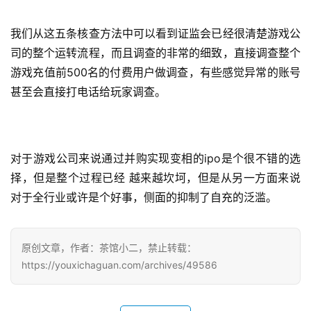
会
我们从这五条核查方法中可以看到证监会已经很清楚游戏公
上
司的整个运转流程，而且调查的非常的细致，直接调查整个
海
游戏充值前500名的付费用户做调查，有些感觉异常的账号
站
甚至会直接打电话给玩家调查。
中
文
对于游戏公司来说通过并购实现变相的ipo是个很不错的选
(
择，但是整个过程已经 越来越坎坷，但是从另一方面来说
中
对于全行业或许是个好事，侧面的抑制了自充的泛滥。
国
)
原创文章，作者：茶馆小二，禁止转载：
https://youxichaguan.com/archives/49586