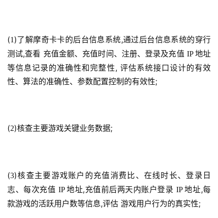
机
游
戏
(
)了解摩奇卡卡的后台信息系统,通过后台信息系统的穿行
1
测试,查看 充值金额、充值时间、注册、登录及充值 
地址
IP 
休
等信息记录的准确性和完整性, 评估系统接口设计的有效
闲
性、算法的准确性、参数配置控制的有效性;
游
戏
2
(
)核查主要游戏关键业务数据;
2
0
2
5
第
(
)核查主要游戏账户的充值消费比、在线时长、登录日
3
十
志、每次充值 
地址,充值前后两天内账户登录 
地址,每
IP 
IP 
三
款游戏的活跃用户数等信息,评估 游戏用户行为的真实性;
届
金