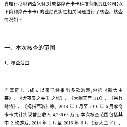
真履行尽职调查义务,对成都摩奇卡卡科技有限责任公司(以
下简称摩奇卡卡) 的业绩真实性相关问题进行了核查。核查
情况如下:
一、本次核查的范围
、核查范围
1
自摩奇卡卡成立以来已经推出多款游戏,包括《新大主
宰》、《犬夜叉之寻玉 之旅》、《大闹天宫 
》、《呆兵
HD
萌将》、《拇指西游》等。
年 
月至 
年 
月摩奇
2014 
1 
2016 
6 
卡卡共计实现营业收入 
万元,本次核查范围包括其
4,236.63 
中 
款游戏, 
年 
月至 
年 
月《新大主宰》、
首
2 
2014 
1 
2016 
6 