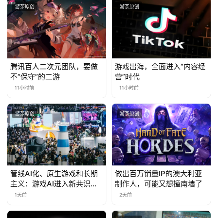
游茶原创
游茶原创
腾讯百人二次元团队，要做
游戏出海，全面进入“内容经
不“保守”的二游
营”时代
11小时前
11小时前
游茶原创
游茶原创
管线AI化、原生游戏和长期
做出百万销量IP的澳大利亚
主义：游戏AI进入新共识时
制作人，可能又想撞南墙了
代
1天前
2天前