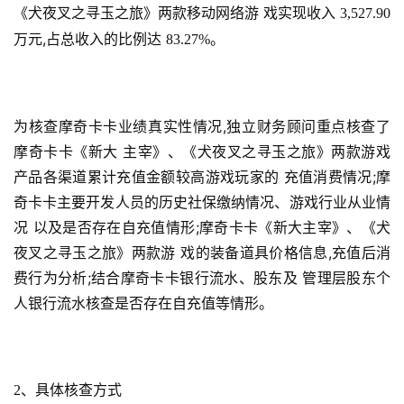
页
《犬夜叉之寻玉之旅》两款移动网络游 戏实现收入 
3,527.90 
万元,占总收入的比例达 
。
83.27%
游
茶
原
创
为核查摩奇卡卡业绩真实性情况,独立财务顾问重点核查了
摩奇卡卡《新大 主宰》、《犬夜叉之寻玉之旅》两款游戏
游
产品各渠道累计充值金额较高游戏玩家的 充值消费情况;摩
戏
奇卡卡主要开发人员的历史社保缴纳情况、游戏行业从业情
业
况 以及是否存在自充值情形;摩奇卡卡《新大主宰》、《犬
界
夜叉之寻玉之旅》两款游 戏的装备道具价格信息,充值后消
费行为分析;结合摩奇卡卡银行流水、股东及 管理层股东个
手
人银行流水核查是否存在自充值等情形。
机
游
戏
、具体核查方式
2
单