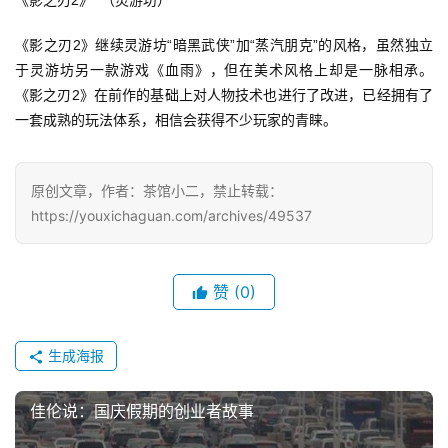
《影之刃2》  （灵游坊）
游
茶
《影之刃2》继续灵游坊“暗黑武侠”加“蒸汽朋克”的风格，虽然独立
于灵游坊另一款游戏《血雨》，但在美术风格上却是一脉相承。
对
《影之刃2》在前作的基础上对人物技术也进行了改进，已经拥有了
接
一套成熟的玩法体系，相信会获得不少玩家的青睐。
会
上
原创文章，作者：茶馆小二，禁止转载：
https://youxichaguan.com/archives/49537
海
站
赞
(0)
中
生成海报
文
(
佳伦说：国庆假期的创业者故事
中
国