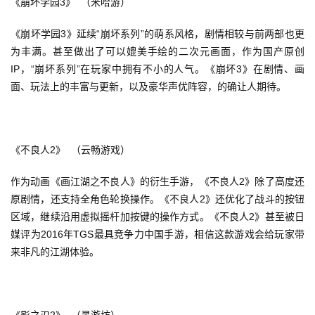
《崩坏学园3》  （米哈游）
5
第
《崩坏学园3》延续“崩坏系列”的萌系风格，剧情相较与前两部也更
十
为丰满。甚至做出了可以媲美手绘的二次元画面，作为国产原创
三
IP，“崩坏系列”在玩家中拥有不小的人气。《崩坏3》在剧情、画
届
面、玩法上的丰富与更新，以及豪华声优阵容，的确让人期待。
金
茶
奖
《不良人2》  （云畅游戏）
作为动画《画江湖之不良人》的衍生手游，《不良人2》除了高度还
7
原剧情，还支持全角色轮换操作。《不良人2》还优化了战斗的按钮
区域，继续沿用虚拟摇杆加按键的操作方式。《不良人2》甚至被日
月
媒评为2016年TGS最具竞争力中国手游，相信这款游戏会给玩家带
3
来非凡的江湖体验。
0
日