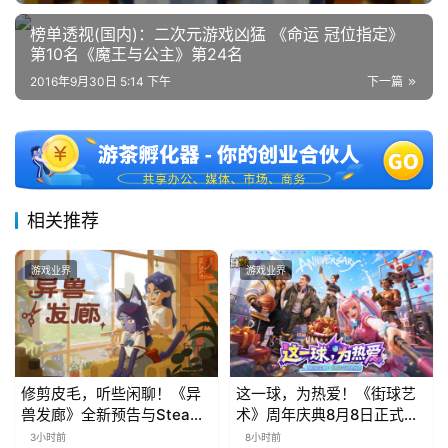
榜单透视(国内)：二次元游戏凶猛 《命运 冠位指定》
第10名《魔王与公主》第24名
2016年9月30日 5:14 下午
下一篇
相关推荐
游戏业界
游戏业界
修剪皮毛，听些闲聊！《异
这一球，为热爱！《街球艺
兽发廊》全新预告与Steam
术》周年庆典8月8日正式上
免费试玩公开
线，多重福利与全新内容同
3小时前
8小时前