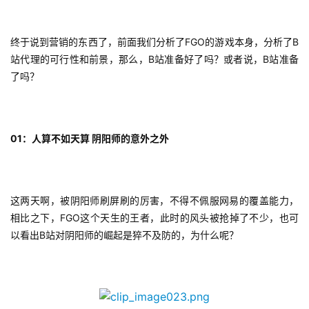
站
终于说到营销的东西了，前面我们分析了FGO的游戏本身，分析了B
站代理的可行性和前景，那么，B站准备好了吗？或者说，B站准备
中
了吗？
文
(
中
国
01：人算不如天算 阴阳师的意外之外
)
这两天啊，被阴阳师刷屏刷的厉害，不得不佩服网易的覆盖能力，
相比之下，FGO这个天生的王者，此时的风头被抢掉了不少，也可
以看出B站对阴阳师的崛起是猝不及防的，为什么呢？