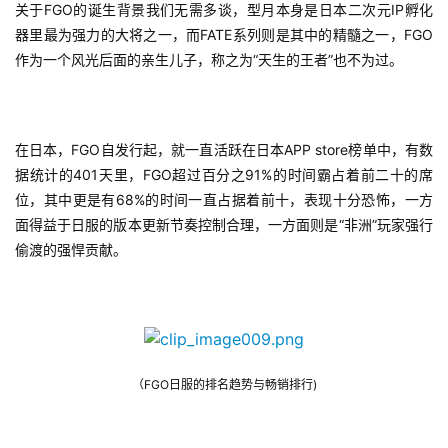
关于FGO的诞生背景我们无需多谈，型月本身是日本二次元IP孵化
器里最为强力的大将之一，而FATE系列则是其中的精髓之一，FGO
作为一个风光后面的亲生儿子，称之为“天生的王者”也不为过。
在日本，FGO自发行起，就一直活跃在日本APP store榜单中，有数
据统计的401天里，FGO超过百分之91%的时间霸占着前二十的席
位，其中更是有68%的时间一直占据着前十，表现十分恐怖，一方
面得益于日服的版本更新节奏控制合理，一方面则是“非洲”玩家强行
偷渡的强悍贡献。
（FGO日服的排名趋势与畅销排行)