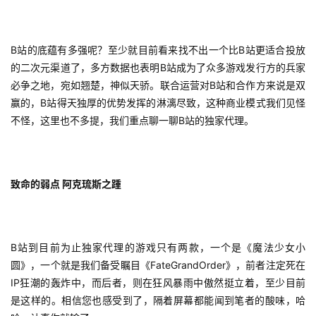
原
创
B站的底蕴有多强呢？至少就目前看来找不出一个比B站更适合投放
的二次元渠道了，多方数据也表明B站成为了众多游戏发行方的兵家
游
戏
必争之地，宛如翘楚，神似天骄。联合运营对B站和合作方来说是双
业
赢的，B站得天独厚的优势发挥的淋漓尽致，这种商业模式我们见怪
界
不怪，这里也不多提，我们重点聊一聊B站的独家代理。
手
机
致命的弱点 阿克琉斯之踵
游
戏
单
B站到目前为止独家代理的游戏只有两款，一个是《魔法少女小
机
圆》，一个就是我们备受瞩目《FateGrandOrder》，前者注定死在
游
IP狂潮的轰炸中，而后者，则在狂风暴雨中傲然挺立着，至少目前
戏
是这样的。相信您也感受到了，隔着屏幕都能闻到笔者的酸味，哈