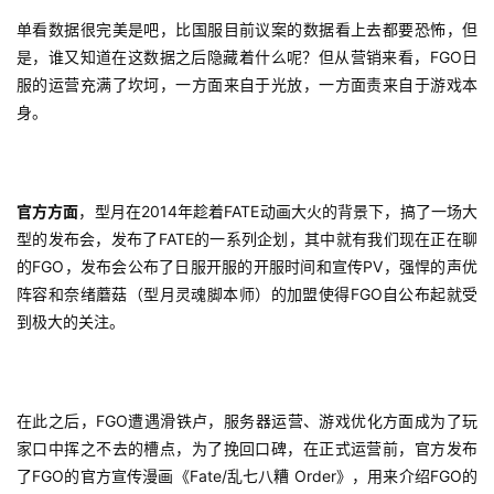
单看数据很完美是吧，比国服目前议案的数据看上去都要恐怖，但
是，谁又知道在这数据之后隐藏着什么呢？但从营销来看，FGO日
服的运营充满了坎坷，一方面来自于光放，一方面责来自于游戏本
身。
官方方面
，型月在2014年趁着FATE动画大火的背景下，搞了一场大
型的发布会，发布了FATE的一系列企划，其中就有我们现在正在聊
的FGO，发布会公布了日服开服的开服时间和宣传PV，强悍的声优
阵容和奈绪蘑菇（型月灵魂脚本师）的加盟使得FGO自公布起就受
到极大的关注。
在此之后，FGO遭遇滑铁卢，服务器运营、游戏优化方面成为了玩
家口中挥之不去的槽点，为了挽回口碑，在正式运营前，官方发布
了FGO的官方宣传漫画《Fate/乱七八糟 Order》，用来介绍FGO的