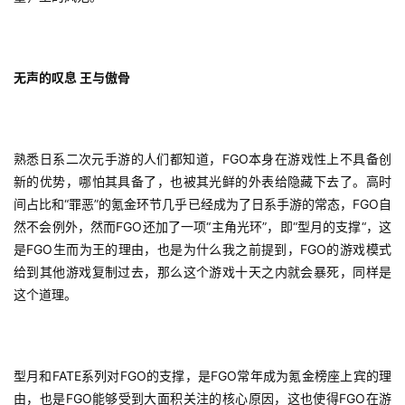
无声的叹息 王与傲骨
熟悉日系二次元手游的人们都知道，FGO本身在游戏性上不具备创
新的优势，哪怕其具备了，也被其光鲜的外表给隐藏下去了。高时
间占比和“罪恶”的氪金环节几乎已经成为了日系手游的常态，FGO自
然不会例外，然而FGO还加了一项“主角光环”，即“型月的支撑“，这
是FGO生而为王的理由，也是为什么我之前提到，FGO的游戏模式
给到其他游戏复制过去，那么这个游戏十天之内就会暴死，同样是
这个道理。
型月和FATE系列对FGO的支撑，是FGO常年成为氪金榜座上宾的理
由，也是FGO能够受到大面积关注的核心原因，这也使得FGO在游