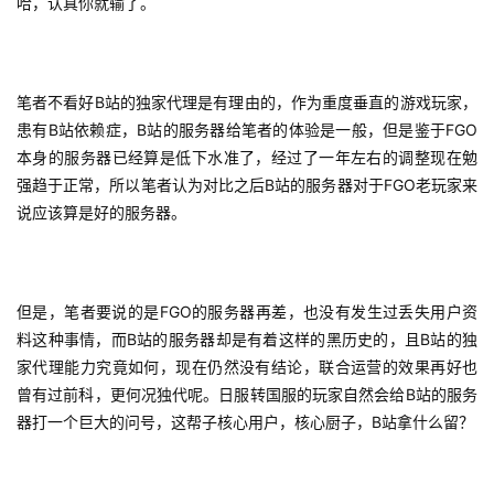
哈，认真你就输了。
休
闲
游
笔者不看好B站的独家代理是有理由的，作为重度垂直的游戏玩家，
戏
患有B站依赖症，B站的服务器给笔者的体验是一般，但是鉴于FGO
本身的服务器已经算是低下水准了，经过了一年左右的调整现在勉
2
强趋于正常，所以笔者认为对比之后B站的服务器对于FGO老玩家来
0
说应该算是好的服务器。
2
5
第
十
但是，笔者要说的是FGO的服务器再差，也没有发生过丢失用户资
三
料这种事情，而B站的服务器却是有着这样的黑历史的，且B站的独
届
家代理能力究竟如何，现在仍然没有结论，联合运营的效果再好也
金
曾有过前科，更何况独代呢。日服转国服的玩家自然会给B站的服务
茶
器打一个巨大的问号，这帮子核心用户，核心厨子，B站拿什么留？
奖