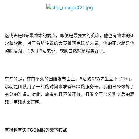
7
月
3
这或许是B站最致命的弱点，即使是最强大的英雄，他也有致命的死
穴和软肋，对于希腊传说的大英雄阿克琉斯来说，他的死穴就是他
0
的脚后跟，而对于B站来说，软肋自然就是服务器了。
日
游
有幸的是，在前不久的国服发布会上，B站的CEO先生立下了flag，
茶
那就是团队用了一年的时间来准备FGO的服务器，我们已经做好了
对
充分的准备。对此，笔者姑且不做评价，且看全平台公测之后的表
接
现，用现实来证明。
会
上
有得也有失 FGO国服的天下布武
海