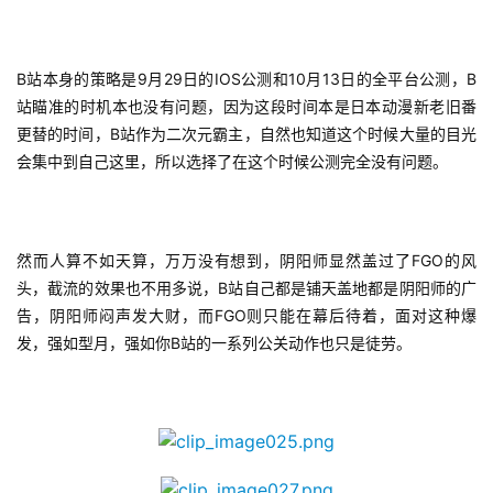
B站本身的策略是9月29日的IOS公测和10月13日的全平台公测，B
站瞄准的时机本也没有问题，因为这段时间本是日本动漫新老旧番
更替的时间，B站作为二次元霸主，自然也知道这个时候大量的目光
会集中到自己这里，所以选择了在这个时候公测完全没有问题。
然而人算不如天算，万万没有想到，阴阳师显然盖过了FGO的风
头，截流的效果也不用多说，B站自己都是铺天盖地都是阴阳师的广
告，阴阳师闷声发大财，而FGO则只能在幕后待着，面对这种爆
发，强如型月，强如你B站的一系列公关动作也只是徒劳。