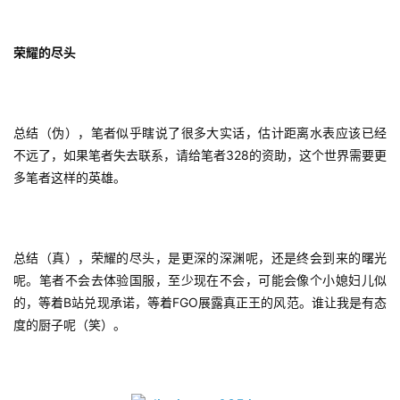
荣耀的尽头
总结（伪），笔者似乎瞎说了很多大实话，估计距离水表应该已经
不远了，如果笔者失去联系，请给笔者328的资助，这个世界需要更
多笔者这样的英雄。
总结（真），荣耀的尽头，是更深的深渊呢，还是终会到来的曙光
呢。笔者不会去体验国服，至少现在不会，可能会像个小媳妇儿似
的，等着B站兑现承诺，等着FGO展露真正王的风范。谁让我是有态
度的厨子呢（笑）。