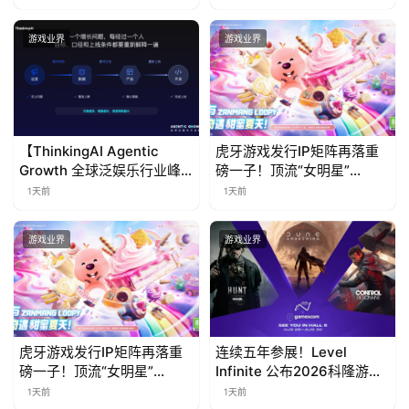
步开启
游戏业界
游戏业界
【ThinkingAI Agentic
虎牙游戏发行IP矩阵再落重
Growth 全球泛娱乐行业峰
磅一子！顶流“女明星”
会】Agent 时代，人到底负
ZANMANG LOOPY 正版3D
1天前
1天前
责什么
消除手游《消消奇遇》惊喜
曝光
游戏业界
游戏业界
虎牙游戏发行IP矩阵再落重
连续五年参展！Level
磅一子！顶流“女明星”
Infinite 公布2026科隆游戏
ZANMANG LOOPY 正版3D
展产品阵容
1天前
1天前