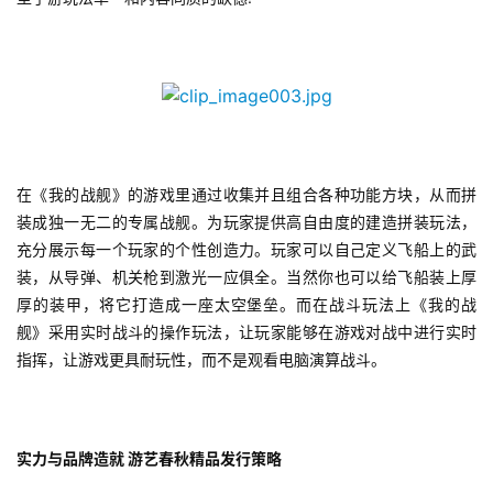
在《我的战舰》的游戏里通过收集并且组合各种功能方块，从而拼
装成独一无二的专属战舰。为玩家提供高自由度的建造拼装玩法，
充分展示每一个玩家的个性创造力。玩家可以自己定义飞船上的武
首
装，从导弹、机关枪到激光一应俱全。当然你也可以给飞船装上厚
页
厚的装甲，将它打造成一座太空堡垒。而在战斗玩法上《我的战
舰》采用实时战斗的操作玩法，让玩家能够在游戏对战中进行实时
游
指挥，让游戏更具耐玩性，而不是观看电脑演算战斗。
茶
原
创
实力与品牌造就 游艺春秋精品发行策略
游