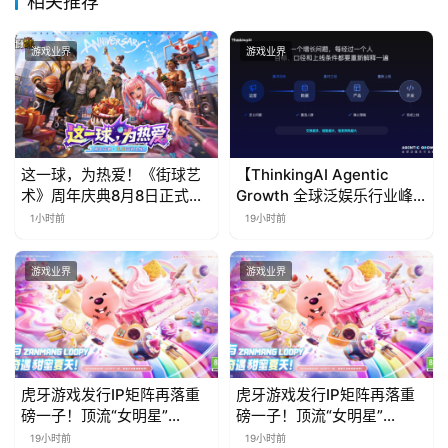
相关推荐
游戏业界
游戏业界
这一球，为热爱！《街球艺
【ThinkingAI Agentic
术》周年庆典8月8日正式上
Growth 全球泛娱乐行业峰
线，多重福利与全新内容同
会】Agent 时代，人到底负
1小时前
19小时前
步开启
责什么
游戏业界
游戏业界
虎牙游戏发行IP矩阵再落重
虎牙游戏发行IP矩阵再落重
磅一子！顶流“女明星”
磅一子！顶流“女明星”
ZANMANG LOOPY 正版3D
ZANMANG LOOPY 正版3D
19小时前
19小时前