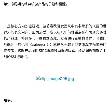
年生命周期的经典端游产品的乐游和精髓。
2
0
2
二是核心方向沙盒游戏，游艺春秋研发团队中有非常多的《我的世
5
界》的衷实用户，因为热爱，所以从几年前就重点在布局沙盒游戏
第
的产品线，持续在与一些独立游戏开发者进行紧密的合作，《我的
十
战舰》（原也叫《cubegun》）就是从无数个沙盒游戏中筛出来的
三
佼佼者，这款产品同时有PC端和移动端的版本，移动端近期就会上
届
线IOS进行测试。
金
茶
奖
7
结语：
月