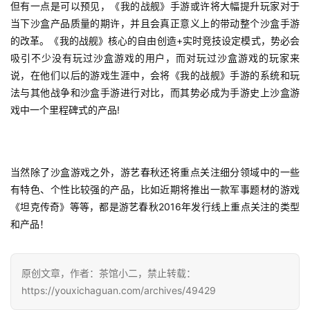
但有一点是可以预见，《我的战舰》手游或许将大幅提升玩家对于
文
当下沙盒产品质量的期许，并且会真正意义上的带动整个沙盒手游
(
的改革。《我的战舰》核心的自由创造+实时竞技设定模式，势必会
中
吸引不少没有玩过沙盒游戏的用户，而对玩过沙盒游戏的玩家来
国
说，在他们以后的游戏生涯中，会将《我的战舰》手游的系统和玩
)
法与其他战争和沙盒手游进行对比，而其势必成为手游史上沙盒游
戏中一个里程碑式的产品! 
当然除了沙盒游戏之外，游艺春秋还将重点关注细分领域中的一些
有特色、个性比较强的产品，比如近期将推出一款军事题材的游戏
《坦克传奇》等等，都是游艺春秋2016年发行线上重点关注的类型
和产品！
原创文章，作者：茶馆小二，禁止转载：
https://youxichaguan.com/archives/49429