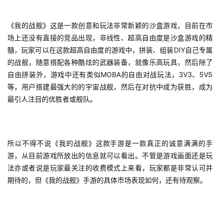
3
0
《我的战舰》这是一款创意和玩法非常新颖的沙盒游戏，目前在市
日
场上还没有直接的竞品出现，非线性、超高自由度是沙盒游戏的精
髓，玩家可以在这款超高自由度的游戏中，拼装、组装DIY自己专属
游
的战舰，随意搭配各种酷炫的武器装备，就像乐高玩具，然后除了
茶
自由拼装外，游戏中还有类似MOBA的自由对战玩法，3V3、5V5
等，用户搭建最强大的的宇宙战舰，然后在对抗中成为获胜，成为
对
最引人注目的优胜者或舰队。
接
会
上
所以不得不说《我的战舰》这款手游是一款真正的诚意满满的手
游，从目前游戏所放出的信息就可以看出。不管是游戏画面还是玩
海
法亦或者说是玩家最关注的收费模式上来看，玩家都是非常认可并
站
期待的，但《我的战舰》手游的具体市场表现如何，还有待观察。
中