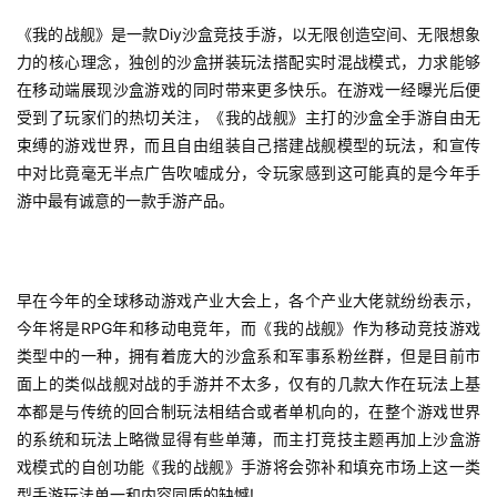
《我的战舰》是一款Diy沙盒竞技手游，以无限创造空间、无限想象
力的核心理念，独创的沙盒拼装玩法搭配实时混战模式，力求能够
在移动端展现沙盒游戏的同时带来更多快乐。在游戏一经曝光后便
受到了玩家们的热切关注，《我的战舰》主打的沙盒全手游自由无
束缚的游戏世界，而且自由组装自己搭建战舰模型的玩法，和宣传
中对比竟毫无半点广告吹嘘成分，令玩家感到这可能真的是今年手
游中最有诚意的一款手游产品。
早在今年的全球移动游戏产业大会上，各个产业大佬就纷纷表示，
今年将是RPG年和移动电竞年，而《我的战舰》作为移动竞技游戏
类型中的一种，拥有着庞大的沙盒系和军事系粉丝群，但是目前市
面上的类似战舰对战的手游并不太多，仅有的几款大作在玩法上基
本都是与传统的回合制玩法相结合或者单机向的，在整个游戏世界
的系统和玩法上略微显得有些单薄，而主打竞技主题再加上沙盒游
戏模式的自创功能《我的战舰》手游将会弥补和填充市场上这一类
型手游玩法单一和内容同质的缺憾!