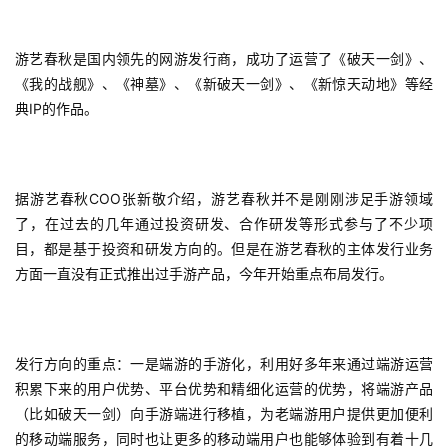
戏
业
界
游艺春秋是国内领先的网游发行商，成功了运营了《破天一剑》、
《我的战舰》、《神墓》、《新破天一剑》、《新惊天动地》等经
典IP的作品。
手
机
游
戏
据游艺春秋COO张新敬介绍，游艺春秋并不是刚刚涉足手游领域
了，在过去的几年通过投资研发、合作研发等形式参与了不少项
单
目，都是基于投资和研发方向的。但是在游艺春秋的主体发行业务
机
方面一直没有正式推出过手游产品，今年开始重点布局发行。
游
戏
发行方向的重点：一是端游的手游化，利用好多年来通过端游运营
休
积累下来的用户优势、平台优势和精细化运营的优势，将端游产品
闲
（比如破天一剑）向手游端进行移植，为老端游用户提供更加便利
游
的移动端服务，同时也让更多的移动端用户也能够体验到有着十几
戏