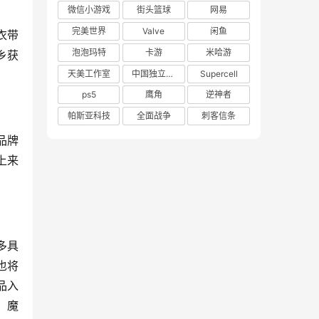
微信小游戏
街头篮球
网易
完美世界
Valve
闲鱼
衣带
泡泡玛特
卡游
米哈游
乡获
天美工作室
中国独立游戏联盟
Supercell
ps5
鹰角
逆神者
帕斯亚科技
全面战争
刺客信条
品牌
上来
。
多具
也将
品入
，魔