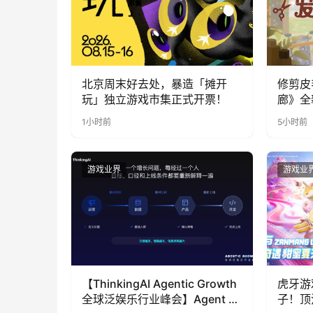
北京周末好去处，暴造「摊开
修剪皮
玩」独立游戏市集正式开票！
廊》全
公开
1小时前
5小时前
游戏业界
游戏业
【ThinkingAI Agentic Growth
虎牙游
全球泛娱乐行业峰会】Agent 时
子！顶