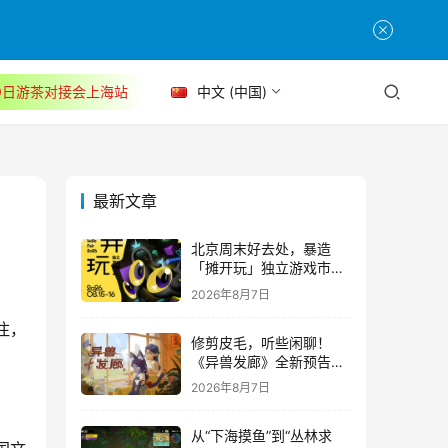
30日游茶对接会上海站
中文 (中国)
最新文章
北京周末好去处，暴造
「摊开玩」独立游戏市集
正式开票！
2026年8月7日
注，
修剪皮毛，听些闲聊！
。
《异兽发廊》全新预告与
Steam免费试玩公开
2026年8月7日
从“下海摸鱼”到“丛林求