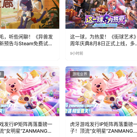
毛，听些闲聊！《异兽发
这一球，为热爱！《街球艺术
新预告与Steam免费试玩
周年庆典8月8日正式上线，多
福利与全新内容同步开启
9小时前
界
游戏业界
戏发行IP矩阵再落重磅一
虎牙游戏发行IP矩阵再落重磅
流“女明星”ZANMANG
子！顶流“女明星”ZANMANG