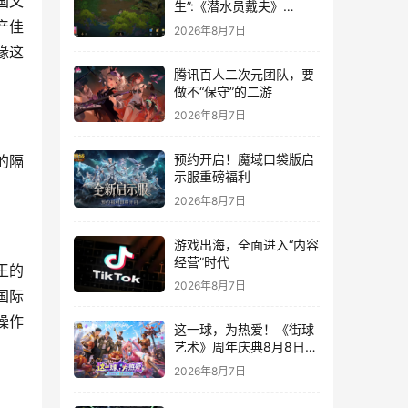
国文
生”:《潜水员戴夫》
DLC《丛林》移动端定档
产佳
2026年8月7日
8月14日
缘这
腾讯百人二次元团队，要
做不“保守”的二游
2026年8月7日
预约开启！魔域口袋版启
的隔
示服重磅福利
2026年8月7日
游戏出海，全面进入“内容
经营”时代
王的
2026年8月7日
国际
操作
这一球，为热爱！《街球
艺术》周年庆典8月8日正
式上线，多重福利与全新
2026年8月7日
内容同步开启