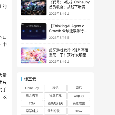
《代号：对决》ChinaJoy
上的
首秀收官：从线下爆满看
见玩家的真实期待
2026年8月6日
【ThinkingAI Agentic
Growth 全球泛娱乐行业
峰会】Agent 时代，人到
的口
2026年8月6日
底负责什么
》中
虎牙游戏发行IP矩阵再落
重磅一子！顶流“女明星”
ZANMANG LOOPY 正版
2026年8月6日
3D消除手游《消消奇遇》
惊喜曝光
大量
标签云
类只
ChinaJoy
腾讯
索尼
的手
影之刃零
独立游戏
weplay
，收
TGA
逃离塔科夫
英雄联盟
掌慧科技
仙剑奇侠传四
Xbox