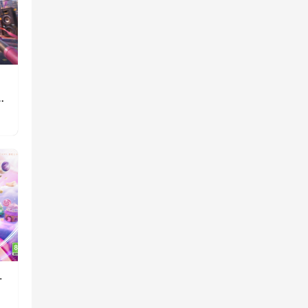
》
重
一